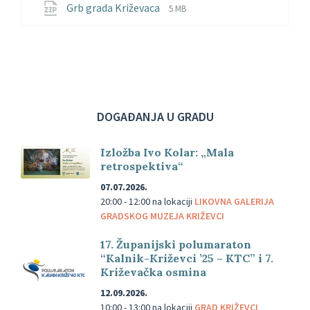
File
File
Grb grada Križevaca
5 MB
extension:
size:
zip
DOGAĐANJA U GRADU
Izložba Ivo Kolar: „Mala
retrospektiva“
07.07.2026.
20:00 - 12:00
na lokaciji
LIKOVNA GALERIJA
GRADSKOG MUZEJA KRIŽEVCI
17. Županijski polumaraton
“Kalnik-Križevci ’25 – KTC” i 7.
Križevačka osmina
12.09.2026.
10:00 - 13:00
na lokaciji
GRAD KRIŽEVCI