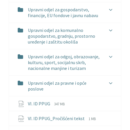
Upravni odjel za gospodarstvo,
financije, EU fondove i javnu nabavu
Upravni odjel za komunalno
gospodarstvo, gradnju, prostorno
uređenje i zaštitu okoliša
Upravni odjel za odgoj, obrazovanje,
kulturu, sport, socijalnu skrb,
nacionalne manjine i turizam
Upravni odjel za pravne i opće
poslove
File
File
VI. ID PPUG
347 MB
extension:
size:
zip
File
File
VI. ID PPUG_Pročišćeni tekst
1 MB
extension:
size:
pdf