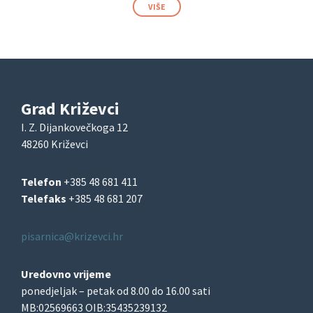
VIŠE
Grad Križevci
I. Z. Dijankovečkoga 12
48260 Križevci
Telefon
+385 48 681 411
Telefaks
+385 48 681 207
pisarnica@krizevci.hr
Uredovno vrijeme
ponedjeljak – petak od 8.00 do 16.00 sati
MB:02569663 OIB:35435239132