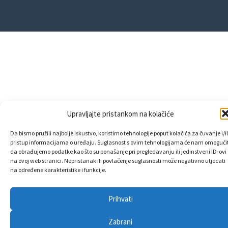
Upravljajte pristankom na kolačiće
Da bismo pružili najbolje iskustvo, koristimo tehnologije poput kolačića za čuvanje i/il
pristup informacijama o uređaju. Suglasnost s ovim tehnologijama će nam omogućit
da obrađujemo podatke kao što su ponašanje pri pregledavanju ili jedinstveni ID-ovi
na ovoj web stranici. Nepristanak ili povlačenje suglasnosti može negativno utjecati
na određene karakteristike i funkcije.
Prihvati
Zabrani