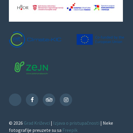
Facebook
TripAdvisor
Instagram
TikTok
© 2026
Grad Križevci
|
Izjava o pristupačnosti
| Neke
fotografije preuzete su sa
Freepik