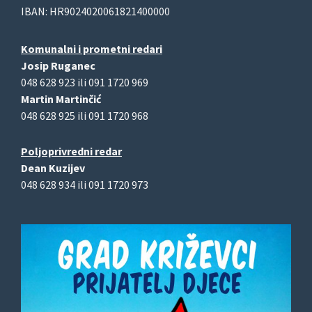
IBAN: HR9024020061821400000
Komunalni i prometni redari
Josip Ruganec
048 628 923 ili 091 1720 969
Martin Martinčić
048 628 925 ili 091 1720 968
Poljoprivredni redar
Dean Kuzijev
048 628 934 ili 091 1720 973