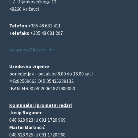
I. Z. Dijankovečkoga 12
48260 Križevci
Telefon
+385 48 681 411
Telefaks
+385 48 681 207
pisarnica@krizevci.hr
Uredovno vrijeme
ponedjeljak – petak od 8.00 do 16.00 sati
MB:02569663 OIB:35435239132
IBAN: HR9024020061821400000
Komunalni i prometni redari
Josip Ruganec
048 628 923 ili 091 1720 969
Martin Martinčić
048 628 925 ili 091 1720 968