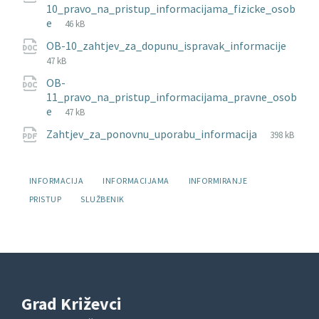
10_pravo_na_pristup_informacijama_fizicke_osob
File
doc
File
e
46 kB
extension:
size:
OB-10_zahtjev_za_dopunu_ispravak_informacije
File
doc
File
47 kB
extension:
size:
OB-
11_pravo_na_pristup_informacijama_pravne_osob
File
doc
File
e
47 kB
extension:
size:
File
pdf
File
Zahtjev_za_ponovnu_uporabu_informacija
398 kB
extension:
size:
Oznake:
INFORMACIJA
INFORMACIJAMA
INFORMIRANJE
PRISTUP
SLUŽBENIK
Grad Križevci