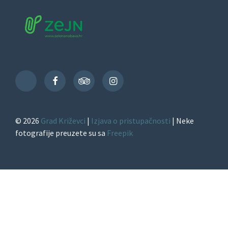
Facebook
TripAdvisor
Instagram
TikTok
© 2026
Grad Križevci
|
Izjava o pristupačnosti
| Neke
fotografije preuzete su sa
Freepik