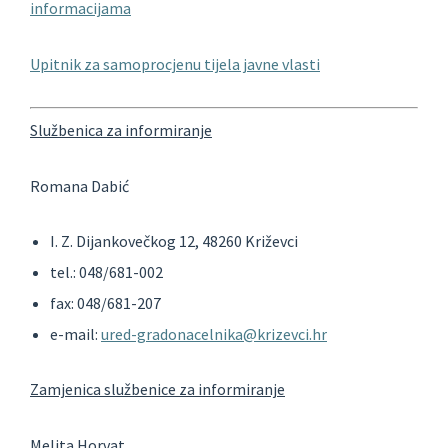
informacijama
Upitnik za samoprocjenu tijela javne vlasti
Službenica za informiranje
Romana Dabić
I. Z. Dijankovečkog 12, 48260 Križevci
tel.: 048/681-002
fax: 048/681-207
e-mail:
ured-gradonacelnika@krizevci.hr
Zamjenica službenice za informiranje
Melita Horvat