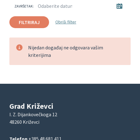
ZAVRŠETAK:
FILTRIRAJ
Obriši filter
Nijedan događaj ne odgovara vašim
kriterijima
Grad Križevci
I. Z. Dijankovečkoga 12
48260 Križevci
Telefon
+385 48 681 411