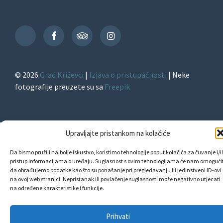
Facebook
TripAdvisor
Instagram
TikTok
© 2026
Grad Križevci
|
Izjava o pristupačnosti
| Neke
fotografije preuzete su sa
Freepik
Upravljajte pristankom na kolačiće
Da bismo pružili najbolje iskustvo, koristimo tehnologije poput kolačića za čuvanje i/il
pristup informacijama o uređaju. Suglasnost s ovim tehnologijama će nam omogućit
da obrađujemo podatke kao što su ponašanje pri pregledavanju ili jedinstveni ID-ovi
na ovoj web stranici. Nepristanak ili povlačenje suglasnosti može negativno utjecati
na određene karakteristike i funkcije.
Prihvati