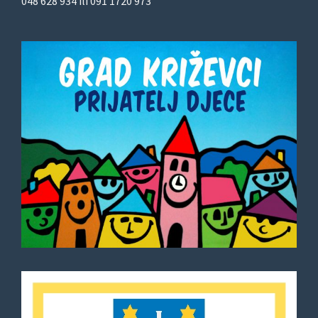
048 628 934 ili 091 1720 973