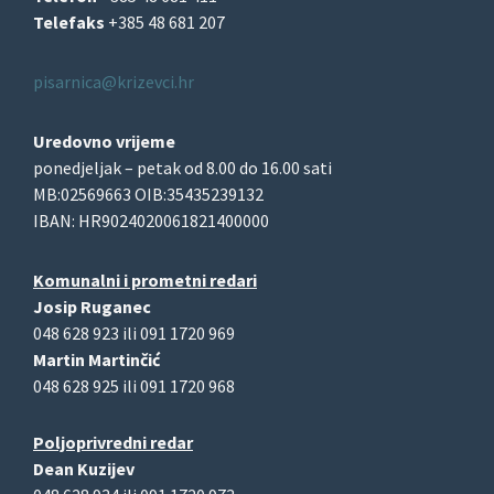
Telefaks
+385 48 681 207
pisarnica@krizevci.hr
Uredovno vrijeme
ponedjeljak – petak od 8.00 do 16.00 sati
MB:02569663 OIB:35435239132
IBAN: HR9024020061821400000
Komunalni i prometni redari
Josip Ruganec
048 628 923 ili 091 1720 969
Martin Martinčić
048 628 925 ili 091 1720 968
Poljoprivredni redar
Dean Kuzijev