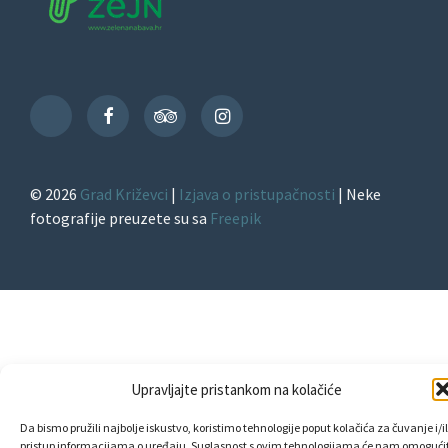
Facebook
TripAdvisor
Instagram
TikTok
© 2026
Grad Križevci
|
Izjava o pristupačnosti
| Neke
fotografije preuzete su sa
Freepik
Upravljajte pristankom na kolačiće
Da bismo pružili najbolje iskustvo, koristimo tehnologije poput kolačića za čuvanje i/il
pristup informacijama o uređaju. Suglasnost s ovim tehnologijama će nam omogućit