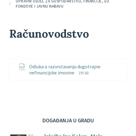
UPRAVNI ODJEL ZA GOSPODARSTVO, FINANCIJE, EU
FONDOVE I JAVNU NABAVU
Računovodstvo
Odluka o razvrstavanju dugotrajne
File
File
nefinancijske imovine
195 kB
extension:
size:
pdf
DOGAĐANJA U GRADU