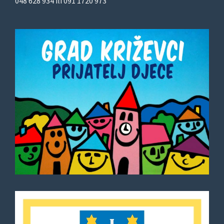
048 628 934 ili 091 1720 973