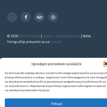
Facebook
TripAdvisor
Instagram
TikTok
© 2026
Grad Križevci
|
Izjava o pristupačnosti
| Neke
fotografije preuzete su sa
Freepik
Upravljajte pristankom na kolačiće
Da bismo pružili najbolje iskustvo, koristimo tehnologije poput kolačića za čuvanje i/il
pristup informacijama o uređaju. Suglasnost s ovim tehnologijama će nam omogućit
da obrađujemo podatke kao što su ponašanje pri pregledavanju ili jedinstveni ID-ovi
na ovoj web stranici. Nepristanak ili povlačenje suglasnosti može negativno utjecati
na određene karakteristike i funkcije.
Prihvati