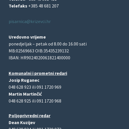
Telefaks
+385 48 681 207
pisarnica@krizevci.hr
Uredovno vrijeme
ponedjeljak – petak od 8.00 do 16.00 sati
MB:02569663 OIB:35435239132
IBAN: HR9024020061821400000
Komunalni i prometni redari
Josip Ruganec
048 628 923 ili 091 1720 969
Martin Martinčić
048 628 925 ili 091 1720 968
Poljoprivredni redar
Dean Kuzijev