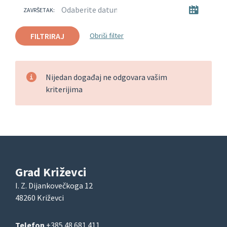
ZAVRŠETAK:
FILTRIRAJ
Obriši filter
Nijedan događaj ne odgovara vašim
kriterijima
Grad Križevci
I. Z. Dijankovečkoga 12
48260 Križevci
Telefon
+385 48 681 411