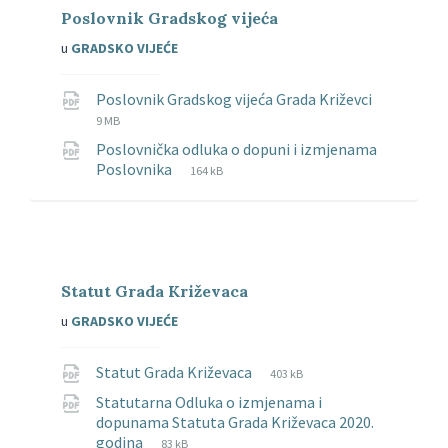
Poslovnik Gradskog vijeća
u
GRADSKO VIJEĆE
Poslovnik Gradskog vijeća Grada Križevci
Tip
Veličina
9 MB
datoteke:
datoteke:
Poslovnička odluka o dopuni i izmjenama
pdf
Tip
Veličina
Poslovnika
164 kB
datoteke:
datoteke:
pdf
Statut Grada Križevaca
u
GRADSKO VIJEĆE
Tip
Veličina
Statut Grada Križevaca
403 kB
datoteke:
datoteke:
Statutarna Odluka o izmjenama i
pdf
dopunama Statuta Grada Križevaca 2020.
Tip
Veličina
godina
83 kB