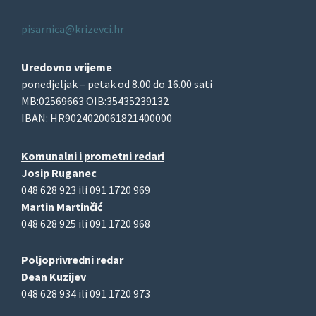
pisarnica@krizevci.hr
Uredovno vrijeme
ponedjeljak – petak od 8.00 do 16.00 sati
MB:02569663 OIB:35435239132
IBAN: HR9024020061821400000
Komunalni i prometni redari
Josip Ruganec
048 628 923 ili 091 1720 969
Martin Martinčić
048 628 925 ili 091 1720 968
Poljoprivredni redar
Dean Kuzijev
048 628 934 ili 091 1720 973