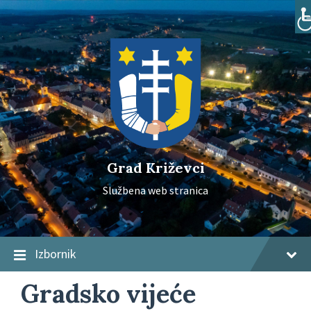
Skip
Skip
Skip
to
to
to
content
main
footer
navigation
Grad Križevci
Službena web stranica
Izbornik
Gradsko vijeće