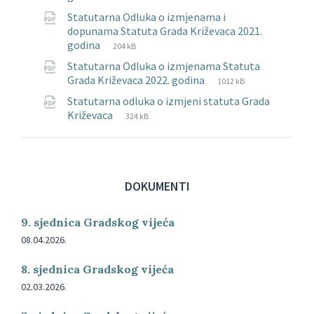
datoteke:
datoteke:
Statutarna Odluka o izmjenama i
pdf
dopunama Statuta Grada Križevaca 2021.
Tip
Veličina
godina
204 kB
datoteke:
datoteke:
Statutarna Odluka o izmjenama Statuta
pdf
Tip
Veličina
Grada Križevaca 2022. godina
1012 kB
datoteke:
datoteke:
Statutarna odluka o izmjeni statuta Grada
pdf
Tip
Veličina
Križevaca
324 kB
datoteke:
datoteke:
pdf
DOKUMENTI
9. sjednica Gradskog vijeća
08.04.2026.
8. sjednica Gradskog vijeća
02.03.2026.