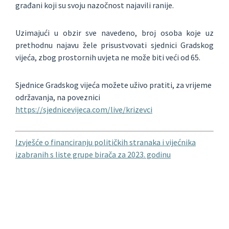
građani koji su svoju nazočnost najavili ranije.
Uzimajući u obzir sve navedeno, broj osoba koje uz
prethodnu najavu žele prisustvovati sjednici Gradskog
vijeća, zbog prostornih uvjeta ne može biti veći od 65.
Sjednice Gradskog vijeća možete uživo pratiti, za vrijeme
održavanja, na poveznici
https://sjednicevijeca.com/live/krizevci
Izvješće o financiranju političkih stranaka i vijećnika
izabranih s liste grupe birača za 2023. godinu