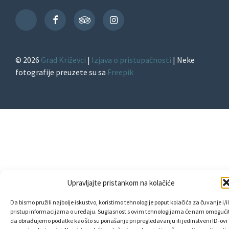
Facebook
TripAdvisor
Instagram
TikTok
© 2026
Grad Križevci
|
Izjava o pristupačnosti
| Neke
fotografije preuzete su sa
Freepik
Upravljajte pristankom na kolačiće
Da bismo pružili najbolje iskustvo, koristimo tehnologije poput kolačića za čuvanje i/il
pristup informacijama o uređaju. Suglasnost s ovim tehnologijama će nam omogućit
da obrađujemo podatke kao što su ponašanje pri pregledavanju ili jedinstveni ID-ovi