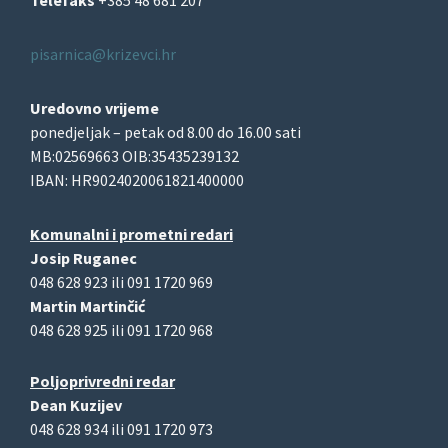
Telefaks
+385 48 681 207
pisarnica@krizevci.hr
Uredovno vrijeme
ponedjeljak – petak od 8.00 do 16.00 sati
MB:02569663 OIB:35435239132
IBAN: HR9024020061821400000
Komunalni i prometni redari
Josip Ruganec
048 628 923 ili 091 1720 969
Martin Martinčić
048 628 925 ili 091 1720 968
Poljoprivredni redar
Dean Kuzijev
048 628 934 ili 091 1720 973