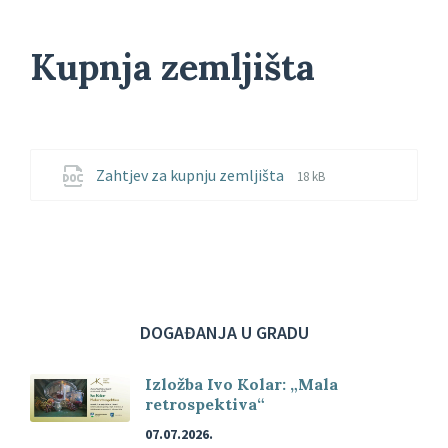
Kupnja zemljišta
File
File
Zahtjev za kupnju zemljišta
18 kB
extension:
size:
docx
DOGAĐANJA U GRADU
Izložba Ivo Kolar: „Mala
retrospektiva“
07.07.2026.