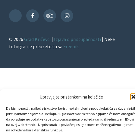
Facebook
TripAdvisor
Instagram
TikTok
© 2026
Grad Križevci
|
Izjava o pristupačnosti
| Neke
fotografije preuzete su sa
Freepik
Upravljajte pristankom na kolačiće
Da bismo pružili najbolje iskustvo, koristimo tehnologije poput kolačića za čuvanje i/il
pristup informacijama o uređaju. Suglasnost s ovim tehnologijama će nam omogućit
da obrađujemo podatke kao što su ponašanje pri pregledavanju ili jedinstveni ID-ovi
na ovoj web stranici. Nepristanak ili povlačenje suglasnosti može negativno utjecati
na određene karakteristike i funkcije.