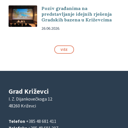
Poziv građanima na
predstavljanje idejnih rješenja
Gradskih bazena u Križevcima
26.06.2026.
VIŠE
Grad Križevci
I. Z. Dijankovečkoga 12
48260 Križevci
Telefon
+385 48 681 411