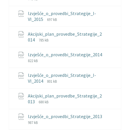
extension:
size:
pdf
Izvješće_o_provedbi_Strategije_I-
File
File
VI_2015
697 kB
extension:
size:
pdf
Akcijski_plan_provedbe_Strategije_2
File
File
014
785 kB
extension:
size:
pdf
Izvješće_o_provedbi_Strategije_2014
File
File
822 kB
extension:
size:
pdf
Izvješće_o_provedbi_Strategije_I-
File
File
VI_2014
801 kB
extension:
size:
pdf
Akcijski_plan_provedbe_Strategije_2
File
File
013
680 kB
extension:
size:
pdf
Izvješće_o_provedbi_Strategije_2013
File
File
987 kB
extension:
size: