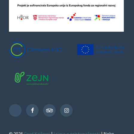
Facebook
TripAdvisor
Instagram
TikTok
© 2026
Grad Križevci
|
Izjava o pristupačnosti
| Neke