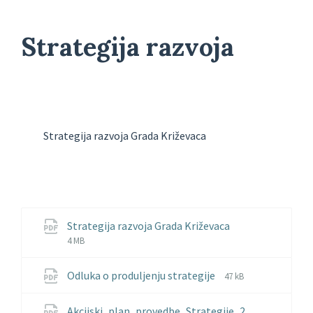
Strategija razvoja
Strategija razvoja Grada Križevaca
File
File
Strategija razvoja Grada Križevaca
extension:
size:
4 MB
pdf
File
File
Odluka o produljenju strategije
47 kB
extension:
size:
pdf
Akcijski_plan_provedbe_Strategije_2