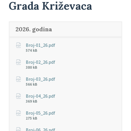
Grada Križevaca
2026. godina
Broj-01_26.pdf
Veličina
574 kB
datoteke:
Broj-02_26.pdf
Veličina
380 kB
datoteke:
Broj-03_26.pdf
Veličina
566 kB
datoteke:
Broj-04_26.pdf
Veličina
369 kB
datoteke:
Broj-05_26.pdf
Veličina
275 kB
datoteke:
Broj-06_26.pdf