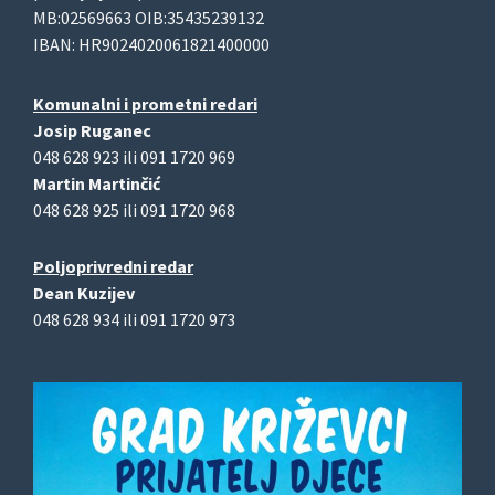
MB:02569663 OIB:35435239132
IBAN: HR9024020061821400000
Komunalni i prometni redari
Josip Ruganec
048 628 923 ili 091 1720 969
Martin Martinčić
048 628 925 ili 091 1720 968
Poljoprivredni redar
Dean Kuzijev
048 628 934 ili 091 1720 973