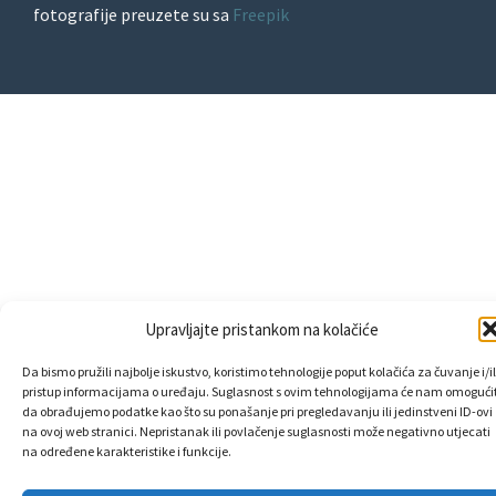
fotografije preuzete su sa
Freepik
Upravljajte pristankom na kolačiće
Da bismo pružili najbolje iskustvo, koristimo tehnologije poput kolačića za čuvanje i/il
pristup informacijama o uređaju. Suglasnost s ovim tehnologijama će nam omogućit
da obrađujemo podatke kao što su ponašanje pri pregledavanju ili jedinstveni ID-ovi
na ovoj web stranici. Nepristanak ili povlačenje suglasnosti može negativno utjecati
na određene karakteristike i funkcije.