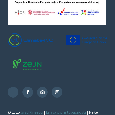
Facebook
TripAdvisor
Instagram
TikTok
© 2026
Grad Križevci
|
Izjava o pristupačnosti
| Neke