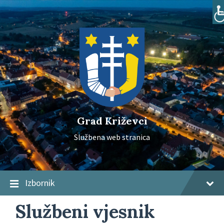
Skip
Skip
Skip
to
to
to
content
main
footer
navigation
Grad Križevci
Službena web stranica
Izbornik
Službeni vjesnik