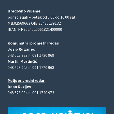
Uredovno vrijeme
ponedjeljak – petak od 8.00 do 16.00 sati
MB:02569663 OIB:35435239132
IBAN: HR9024020061821400000
Komunalni i prometni redari
Josip Ruganec
048 628 923 ili 091 1720 969
Martin Martinčić
048 628 925 ili 091 1720 968
Poljoprivredni redar
Dean Kuzijev
048 628 934 ili 091 1720 973