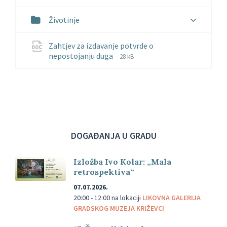
Životinje
Zahtjev za izdavanje potvrde o
File
File
nepostojanju duga
28 kB
extension:
size:
docx
DOGAĐANJA U GRADU
Izložba Ivo Kolar: „Mala
retrospektiva“
07.07.2026.
20:00 - 12:00
na lokaciji
LIKOVNA GALERIJA
GRADSKOG MUZEJA KRIŽEVCI