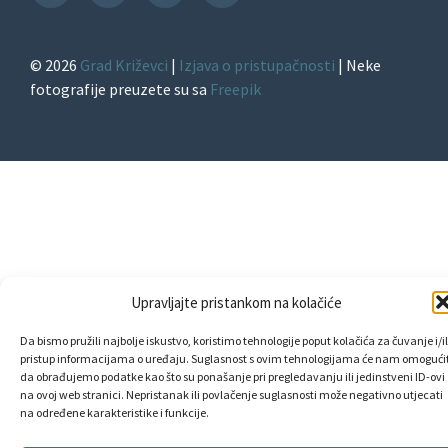
TikTok
© 2026
Grad Križevci
|
Izjava o pristupačnosti
| Neke
fotografije preuzete su sa
Freepik
Upravljajte pristankom na kolačiće
Da bismo pružili najbolje iskustvo, koristimo tehnologije poput kolačića za čuvanje i/il
pristup informacijama o uređaju. Suglasnost s ovim tehnologijama će nam omogućit
da obrađujemo podatke kao što su ponašanje pri pregledavanju ili jedinstveni ID-ovi
na ovoj web stranici. Nepristanak ili povlačenje suglasnosti može negativno utjecati
na određene karakteristike i funkcije.