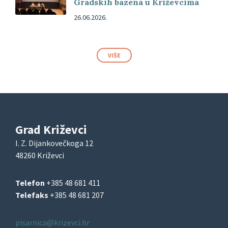
Gradskih bazena u Križevcima
26.06.2026.
VIŠE
Grad Križevci
I. Z. Dijankovečkoga 12
48260 Križevci
Telefon
+385 48 681 411
Telefaks
+385 48 681 207
pisarnica@krizevci.hr