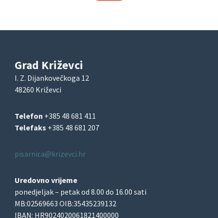
Grad Križevci
I. Z. Dijankovečkoga 12
48260 Križevci
Telefon
+385 48 681 411
Telefaks
+385 48 681 207
pisarnica@krizevci.hr
Uredovno vrijeme
ponedjeljak – petak od 8.00 do 16.00 sati
MB:02569663 OIB:35435239132
IBAN: HR9024020061821400000