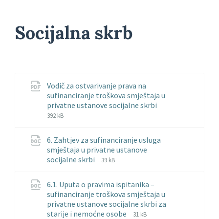
Socijalna skrb
Vodič za ostvarivanje prava na
sufinanciranje troškova smještaja u
File
File
privatne ustanove socijalne skrbi
extension:
size:
392 kB
pdf
6. Zahtjev za sufinanciranje usluga
smještaja u privatne ustanove
File
File
socijalne skrbi
39 kB
extension:
size:
docx
6.1. Uputa o pravima ispitanika –
sufinanciranje troškova smještaja u
privatne ustanove socijalne skrbi za
File
File
starije i nemoćne osobe
31 kB