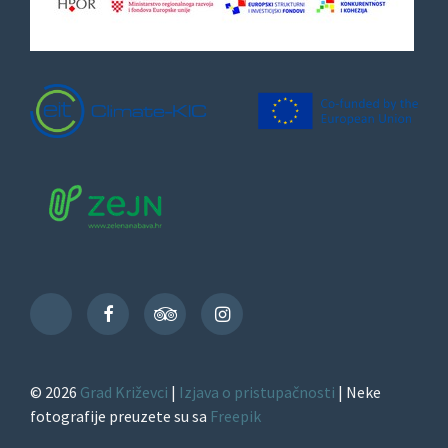
Facebook
TripAdvisor
Instagram
TikTok
© 2026
Grad Križevci
|
Izjava o pristupačnosti
| Neke
fotografije preuzete su sa
Freepik