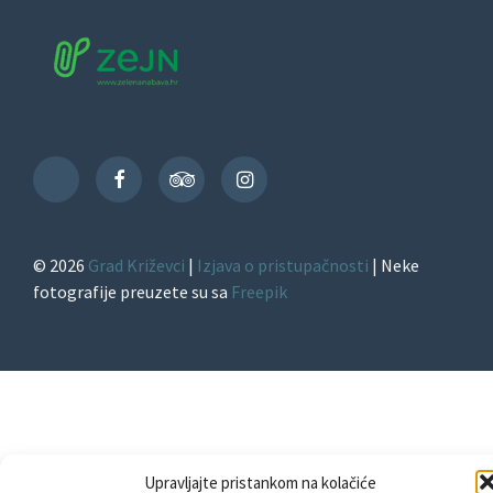
Facebook
TripAdvisor
Instagram
TikTok
© 2026
Grad Križevci
|
Izjava o pristupačnosti
| Neke
fotografije preuzete su sa
Freepik
Upravljajte pristankom na kolačiće