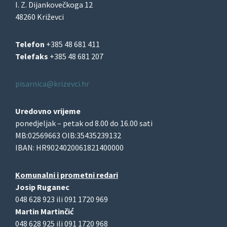
I. Z. Dijankovečkoga 12
48260 Križevci
Telefon
+385 48 681 411
Telefaks
+385 48 681 207
pisarnica@krizevci.hr
Uredovno vrijeme
ponedjeljak – petak od 8.00 do 16.00 sati
MB:02569663 OIB:35435239132
IBAN: HR9024020061821400000
Komunalni i prometni redari
Josip Ruganec
048 628 923 ili 091 1720 969
Martin Martinčić
048 628 925 ili 091 1720 968