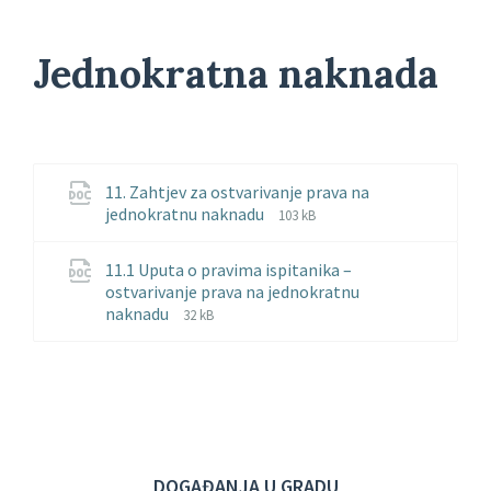
Jednokratna naknada
11. Zahtjev za ostvarivanje prava na
File
File
jednokratnu naknadu
103 kB
extension:
size:
doc
11.1 Uputa o pravima ispitanika –
ostvarivanje prava na jednokratnu
File
File
naknadu
32 kB
extension:
size:
docx
DOGAĐANJA U GRADU