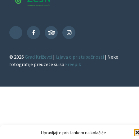
Facebook
TripAdvisor
Instagram
TikTok
© 2026
Grad Križevci
|
Izjava o pristupačnosti
| Neke
fotografije preuzete su sa
Freepik
Upravljajte pristankom na kolačiće