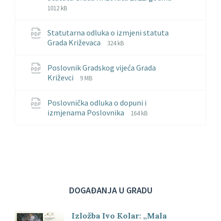
File
File
1012 kB
extension:
size:
pdf
Statutarna odluka o izmjeni statuta
File
File
Grada Križevaca
324 kB
extension:
size:
pdf
Poslovnik Gradskog vijeća Grada
File
File
Križevci
9 MB
extension:
size:
pdf
Poslovnička odluka o dopuni i
File
File
izmjenama Poslovnika
164 kB
extension:
size:
pdf
DOGAĐANJA U GRADU
Izložba Ivo Kolar: „Mala