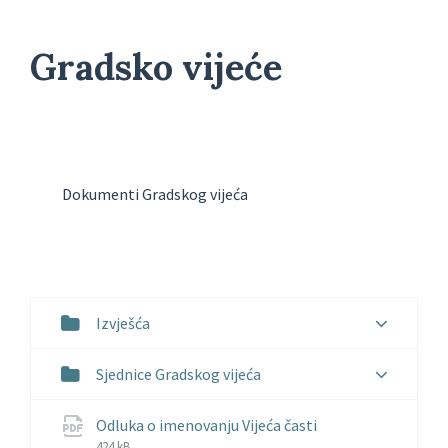
Gradsko vijeće
Dokumenti Gradskog vijeća
Izvješća
Sjednice Gradskog vijeća
File
File
Odluka o imenovanju Vijeća časti
extension:
size:
424 kB