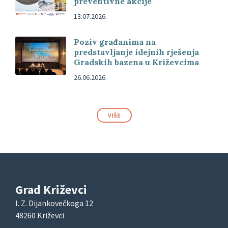
preventivne akcije
13.07.2026.
Poziv građanima na
predstavljanje idejnih rješenja
Gradskih bazena u Križevcima
26.06.2026.
VIŠE
Grad Križevci
I. Z. Dijankovečkoga 12
48260 Križevci