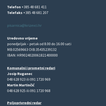
Telefon
+385 48 681 411
Telefaks
+385 48 681 207
pisarnica@krizevci.hr
Uredovno vrijeme
ponedjeljak – petak od 8.00 do 16.00 sati
MB:02569663 OIB:35435239132
IBAN: HR9024020061821400000
Komunalni i prometni redari
Josip Ruganec
048 628 923 ili 091 1720 969
Martin Martinčić
048 628 925 ili 091 1720 968
Poljoprivredni redar