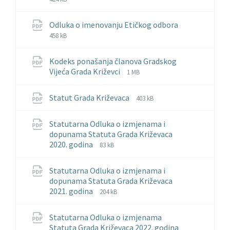
pdf
Odluka o imenovanju Etičkog odbora
File
File
458 kB
extension:
size:
pdf
Kodeks ponašanja članova Gradskog
File
File
Vijeća Grada Križevci
1 MB
extension:
size:
pdf
File
File
Statut Grada Križevaca
403 kB
extension:
size:
pdf
Statutarna Odluka o izmjenama i
dopunama Statuta Grada Križevaca
File
File
2020. godina
83 kB
extension:
size:
pdf
Statutarna Odluka o izmjenama i
dopunama Statuta Grada Križevaca
File
File
2021. godina
204 kB
extension:
size:
pdf
Statutarna Odluka o izmjenama
Statuta Grada Križevaca 2022. godina