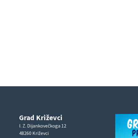
Grad Križevci
I. Z. Dijankovečkoga 12
48260 Križevci