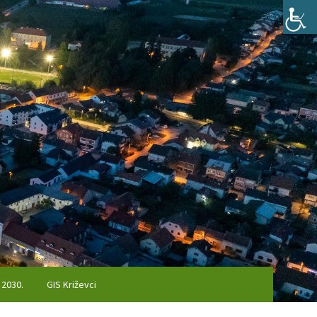
 2030.
GIS Križevci