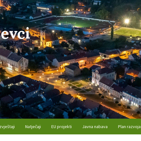
evci
zvještaji
Natječaji
EU projekti
Javna nabava
Plan razvoja