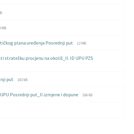
extension:
size:
pdf
MB
ension:
:
ile
ile
3 MB
xtension:
ize:
ip
File
File
stičkog plana uređenja Posrednji put
12 MB
extension:
size:
pdf
i stratešku procjenu na okoliš_II. ID UPU PZS
File
File
dnji put
163 kB
extension:
size:
pdf
File
File
UPU Posrednji put_II.izmjene i dopune
166 kB
extension:
size:
pdf