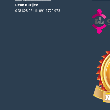
Dean Kuzijev
048 628 934 ili 091 1720 973