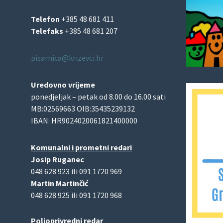
Telefon
+385 48 681 411
Telefaks
+385 48 681 207
pisarnica@krizevci.hr
Uredovno vrijeme
ponedjeljak – petak od 8.00 do 16.00 sati
MB:02569663 OIB:35435239132
IBAN: HR9024020061821400000
Komunalni i prometni redari
Josip Ruganec
048 628 923 ili 091 1720 969
Martin Martinčić
048 628 925 ili 091 1720 968
Poljoprivredni redar