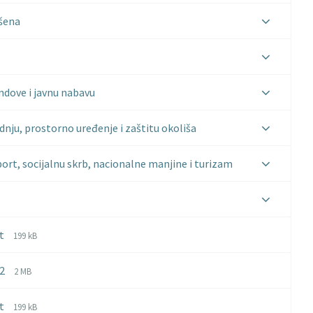
ršena
ndove i javnu nabavu
nju, prostorno uređenje i zaštitu okoliša
port, socijalnu skrb, nacionalne manjine i turizam
File
File
ut
199 kB
extension:
size:
pdf
File
File
D2
2 MB
extension:
size:
pdf
File
File
ut
199 kB