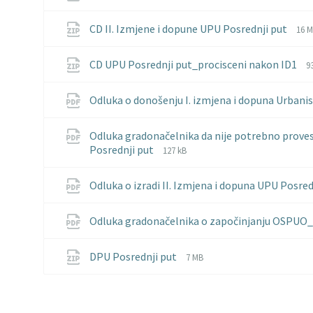
File
File
CD II. Izmjene i dopune UPU Posrednji put
16 
ext
size
zip
F
F
CD UPU Posrednji put_procisceni nakon ID1
9
e
s
z
Odluka o donošenju I. izmjena i dopuna Urbani
Odluka gradonačelnika da nije potrebno provest
File
File
Posrednji put
127 kB
extension:
size:
pdf
Odluka o izradi II. Izmjena i dopuna UPU Posre
Odluka gradonačelnika o započinjanju OSPUO_
File
File
DPU Posrednji put
7 MB
extension:
size:
zip