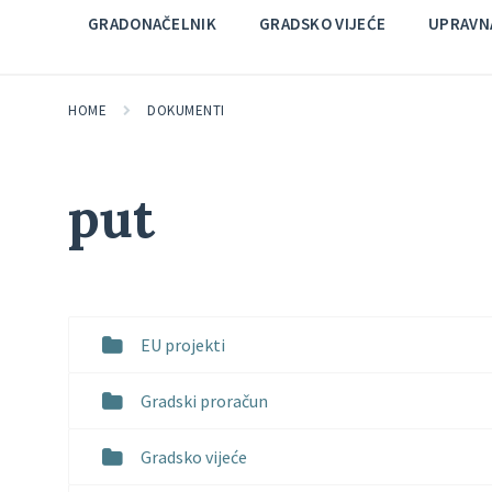
GRADONAČELNIK
GRADSKO VIJEĆE
UPRAVNA
HOME
DOKUMENTI
put
EU projekti
Gradski proračun
Gradsko vijeće