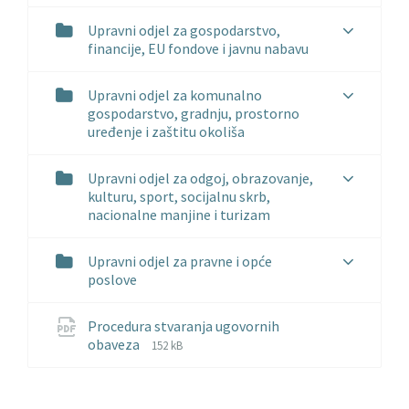
Upravni odjel za gospodarstvo,
financije, EU fondove i javnu nabavu
Upravni odjel za komunalno
gospodarstvo, gradnju, prostorno
uređenje i zaštitu okoliša
Upravni odjel za odgoj, obrazovanje,
kulturu, sport, socijalnu skrb,
nacionalne manjine i turizam
Upravni odjel za pravne i opće
poslove
Procedura stvaranja ugovornih
File
File
obaveza
152 kB
extension:
size:
pdf