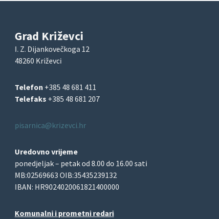
Grad Križevci
I. Z. Dijankovečkoga 12
48260 Križevci
Telefon
+385 48 681 411
Telefaks
+385 48 681 207
pisarnica@krizevci.hr
Uredovno vrijeme
ponedjeljak – petak od 8.00 do 16.00 sati
MB:02569663 OIB:35435239132
IBAN: HR9024020061821400000
Komunalni i prometni redari