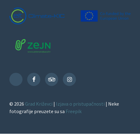
Facebook
TripAdvisor
Instagram
TikTok
© 2026
Grad Križevci
|
Izjava o pristupačnosti
| Neke
fotografije preuzete su sa
Freepik