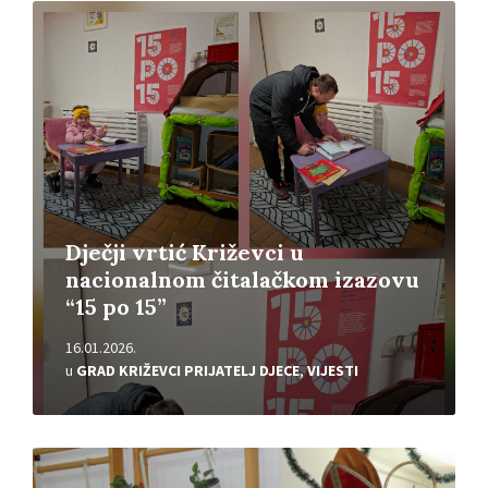
Pročitajte
više
Dječji vrtić Križevci u
nacionalnom čitalačkom izazovu
“15 po 15”
16.01.2026.
u
GRAD KRIŽEVCI PRIJATELJ DJECE
,
VIJESTI
Pročitajte
više