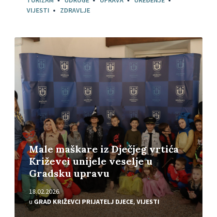
TURIZAM
UDRUGE
UPRAVA
UREĐENJE
VIJESTI
ZDRAVLJE
Pročitajte
više
Male maškare iz Dječjeg vrtića
Križevci unijele veselje u
Gradsku upravu
18.02.2026.
u
GRAD KRIŽEVCI PRIJATELJ DJECE
,
VIJESTI