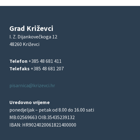
Grad Križevci
I. Z. Dijankovečkoga 12
48260 Križevci
Telefon
+385 48 681 411
Telefaks
+385 48 681 207
pisarnica@krizevci.hr
Uredovno vrijeme
ponedjeljak – petak od 8.00 do 16.00 sati
MB:02569663 OIB:35435239132
IBAN: HR9024020061821400000