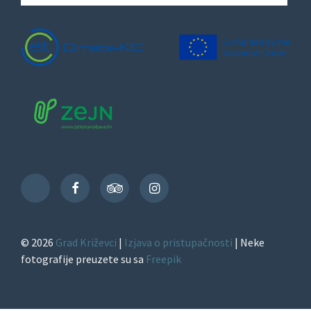
Facebook
TripAdvisor
Instagram
TikTok
© 2026
Grad Križevci
|
Izjava o pristupačnosti
| Neke
fotografije preuzete su sa
Freepik