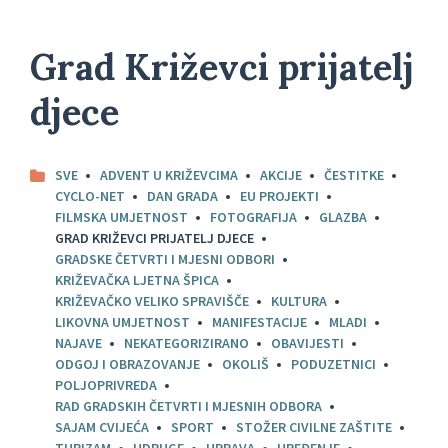
Grad Križevci prijatelj
djece
SVE
ADVENT U KRIŽEVCIMA
AKCIJE
ČESTITKE
CYCLO-NET
DAN GRADA
EU PROJEKTI
FILMSKA UMJETNOST
FOTOGRAFIJA
GLAZBA
GRAD KRIŽEVCI PRIJATELJ DJECE
GRADSKE ČETVRTI I MJESNI ODBORI
KRIŽEVAČKA LJETNA ŠPICA
KRIŽEVAČKO VELIKO SPRAVIŠČE
KULTURA
LIKOVNA UMJETNOST
MANIFESTACIJE
MLADI
NAJAVE
NEKATEGORIZIRANO
OBAVIJESTI
ODGOJ I OBRAZOVANJE
OKOLIŠ
PODUZETNICI
POLJOPRIVREDA
RAD GRADSKIH ČETVRTI I MJESNIH ODBORA
SAJAM CVIJEĆA
SPORT
STOŽER CIVILNE ZAŠTITE