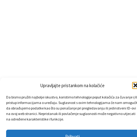
Upravljajte pristankom na kolačiće
Da bismo pružili najbolje iskustvo, koristimo tehnologije poput kolačića za čuvanje i/il
pristup informacijama o uređaju. Suglasnost s ovim tehnologijama će nam omogućit
da obrađujemo podatke kao što su ponašanje pri pregledavanju ili jedinstveni ID-ovi
na ovoj web stranici. Nepristanak ili povlačenje suglasnosti može negativno utjecati
na određene karakteristike i funkcije.
Prihvati