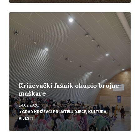
Pročitajte
više
Križevački fašnik okupio brojne
maškare
14.02.2026.
u
GRAD KRIŽEVCI PRIJATELJ DJECE
,
KULTURA
,
VIJESTI