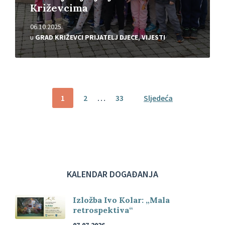
Križevcima
06.10.2025.
u
GRAD KRIŽEVCI PRIJATELJ DJECE
,
VIJESTI
Brojevi
1
2
…
33
Sljedeća
stranica
objava
KALENDAR DOGAĐANJA
Izložba Ivo Kolar: „Mala
retrospektiva“