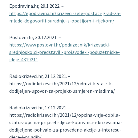
Epodravina.hr, 29.1.2022. –
https://epodravina.hr/krizevci-zele-postati-grad-za-
mlade-dogovorili-suradnju-s-opatijom-i-rijekom/
Poslovni.hr, 30.12.2021. –
https://www.poslovni.hr/poduzetnik/krizevacki-
srednjoskolci-predstavili-proizvode-i-poduzetnicke-
ideje-4319211
Radiokrizevci.hr, 21.12.2021. –
https://radiokrizevci.hr/2021/12/udruzi-k-v-a-r-k-
dodijeljen-ugovor-za-projekt-usmjeren-mladima/
Radiokrizevci.hr, 17.12.2021. –
https://radiokrizevci.hr/2021/12/opcina-virje-dobila-
status-opcina-prijatelj-djece-koprivnici-i-krizevcima-
dodijeljene-pohvale-za-provedene-akcije-u-interesu-
djece-i-mladih/