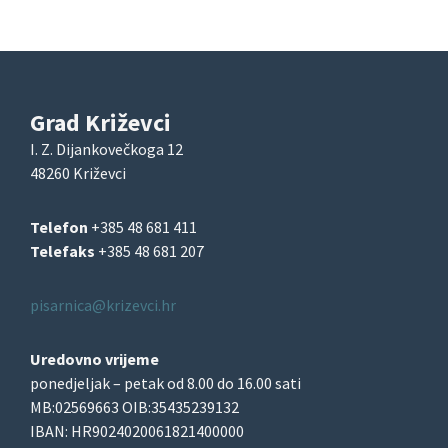
Grad Križevci
I. Z. Dijankovečkoga 12
48260 Križevci
Telefon
+385 48 681 411
Telefaks
+385 48 681 207
pisarnica@krizevci.hr
Uredovno vrijeme
ponedjeljak – petak od 8.00 do 16.00 sati
MB:02569663 OIB:35435239132
IBAN: HR9024020061821400000