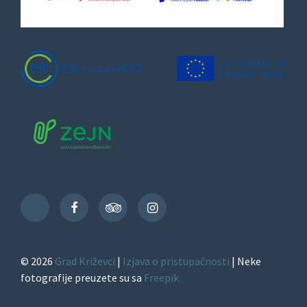
Facebook
TripAdvisor
Instagram
TikTok
© 2026
Grad Križevci
|
Izjava o pristupačnosti
| Neke
fotografije preuzete su sa
Freepik