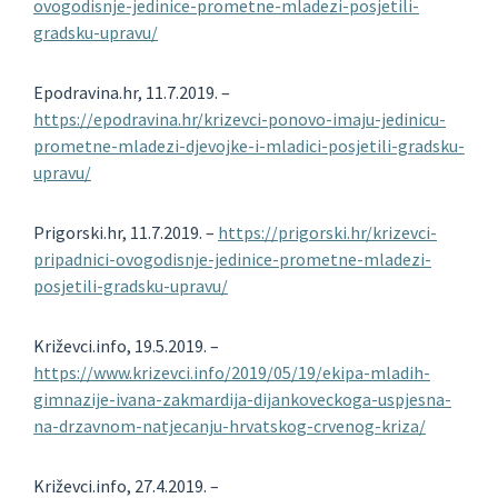
ovogodisnje-jedinice-prometne-mladezi-posjetili-
gradsku-upravu/
Epodravina.hr, 11.7.2019. –
https://epodravina.hr/krizevci-ponovo-imaju-jedinicu-
prometne-mladezi-djevojke-i-mladici-posjetili-gradsku-
upravu/
Prigorski.hr, 11.7.2019. –
https://prigorski.hr/krizevci-
pripadnici-ovogodisnje-jedinice-prometne-mladezi-
posjetili-gradsku-upravu/
Križevci.info, 19.5.2019. –
https://www.krizevci.info/2019/05/19/ekipa-mladih-
gimnazije-ivana-zakmardija-dijankoveckoga-uspjesna-
na-drzavnom-natjecanju-hrvatskog-crvenog-kriza/
Križevci.info, 27.4.2019. –