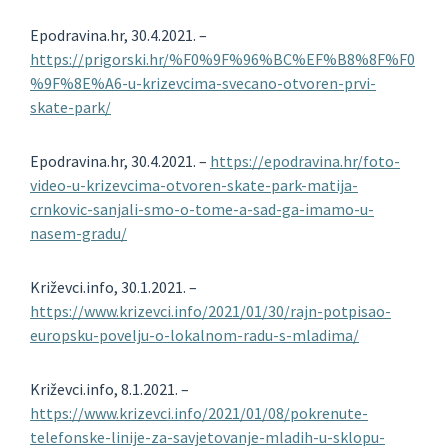
Epodravina.hr, 30.4.2021. –
https://prigorski.hr/%F0%9F%96%BC%EF%B8%8F%F0
%9F%8E%A6-u-krizevcima-svecano-otvoren-prvi-
skate-park/
Epodravina.hr, 30.4.2021. –
https://epodravina.hr/foto-
video-u-krizevcima-otvoren-skate-park-matija-
crnkovic-sanjali-smo-o-tome-a-sad-ga-imamo-u-
nasem-gradu/
Križevci.info, 30.1.2021. –
https://www.krizevci.info/2021/01/30/rajn-potpisao-
europsku-povelju-o-lokalnom-radu-s-mladima/
Križevci.info, 8.1.2021. –
https://www.krizevci.info/2021/01/08/pokrenute-
telefonske-linije-za-savjetovanje-mladih-u-sklopu-