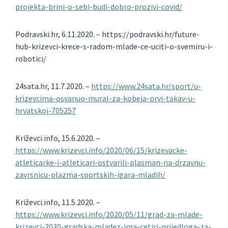
projekta-brini-o-sebi-budi-dobro-prozivi-covid/
Podravski.hr, 6.11.2020. – https://podravski.hr/future-
hub-krizevci-krece-s-radom-mlade-ce-uciti-o-svemiru-i-
robotici/
24sata.hr, 11.7.2020. –
https://www.24sata.hr/sport/u-
krizevcima-osvanuo-mural-za-kobeja-prvi-takav-u-
hrvatskoj-705257
Križevci.info, 15.6.2020. –
https://www.krizevci.info/2020/06/15/krizevacke-
atleticarke-i-atleticari-ostvarili-plasman-na-drzavnu-
zavrsnicu-plazma-sportskih-igara-mladih/
Križevci.info, 11.5.2020. –
https://www.krizevci.info/2020/05/11/grad-za-mlade-
krizevci-2030-gradska-mladez-ima-cetiri-prijedloga-za-