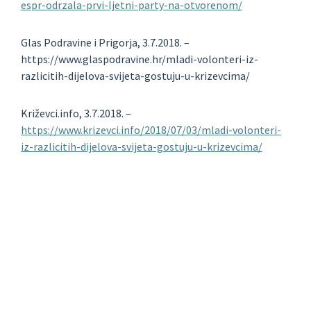
espr-odrzala-prvi-ljetni-party-na-otvorenom/
Glas Podravine i Prigorja, 3.7.2018. –
https://www.glaspodravine.hr/mladi-volonteri-iz-
razlicitih-dijelova-svijeta-gostuju-u-krizevcima/
Križevci.info, 3.7.2018. –
https://www.krizevci.info/2018/07/03/mladi-volonteri-
iz-razlicitih-dijelova-svijeta-gostuju-u-krizevcima/