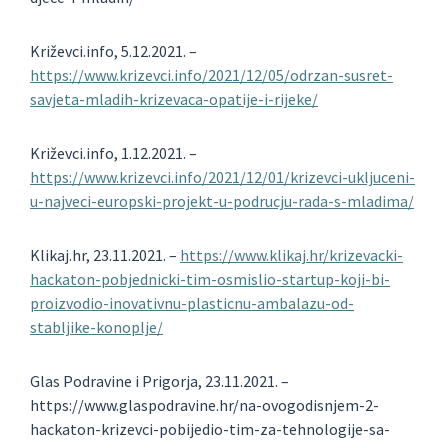
Križevci.info, 5.12.2021. –
https://www.krizevci.info/2021/12/05/odrzan-susret-
savjeta-mladih-krizevaca-opatije-i-rijeke/
Križevci.info, 1.12.2021. –
https://www.krizevci.info/2021/12/01/krizevci-ukljuceni-
u-najveci-europski-projekt-u-podrucju-rada-s-mladima/
Klikaj.hr, 23.11.2021. –
https://www.klikaj.hr/krizevacki-
hackaton-pobjednicki-tim-osmislio-startup-koji-bi-
proizvodio-inovativnu-plasticnu-ambalazu-od-
stabljike-konoplje/
Glas Podravine i Prigorja, 23.11.2021. –
https://www.glaspodravine.hr/na-ovogodisnjem-2-
hackaton-krizevci-pobijedio-tim-za-tehnologije-sa-