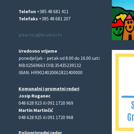
Telefon
+385 48 681 411
Telefaks
+385 48 681 207
pisarnica@krizevci.hr
Uredovno vrijeme
ponedjeljak – petak od 8.00 do 16.00 sati
MB:02569663 OIB:35435239132
IBAN: HR9024020061821400000
Komunalni i prometni redari
Josip Ruganec
048 628 923 ili 091 1720 969
Martin Martinčić
048 628 925 ili 091 1720 968
Poljoprivredni redar