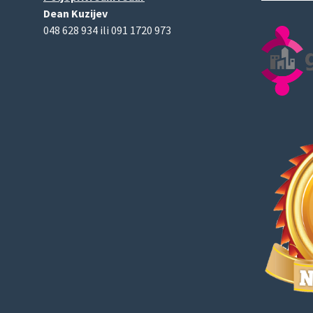
Dean Kuzijev
048 628 934 ili 091 1720 973