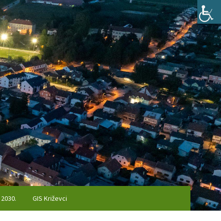
 2030.
GIS Križevci