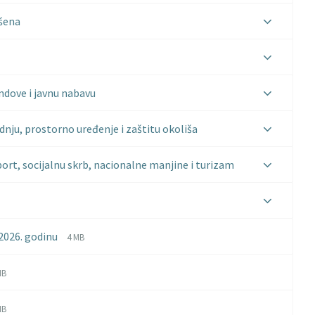
ršena
ndove i javnu nabavu
nju, prostorno uređenje i zaštitu okoliša
port, socijalnu skrb, nacionalne manjine i turizam
File
File
2026. godinu
4 MB
extension:
size:
pdf
le
le
MB
tension:
ze:
f
le
le
MB