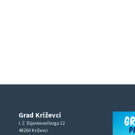
Grad Križevci
I. Z. Dijankovečkoga 12
48260 Križevci