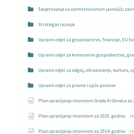
Savjetovanja sa zainteresiranom javnošću zav
Strategija razvoja
Upravni odjel za gospodarstvo, financije, EU fo
Upravni odjel za komunalno gospodarstvo, grad
Upravni odjel za odgoj, obrazovanje, kulturu, s
Upravni odjel za pravne i opće poslove
Plan upravljanja imovinom Grada Križevaca za 
Fi
Fi
Plan upravljanja imovinom za 2025. godinu
2 
ex
si
pd
Fi
Fi
Plan upravljanja imovinom za 2024. godinu
2 