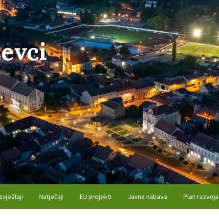
evci
zvještaji
Natječaji
EU projekti
Javna nabava
Plan razvoja