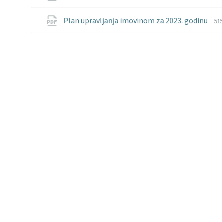
ex
si
pd
Fi
Fi
Plan upravljanja imovinom za 2023. godinu
51
ex
si
pd