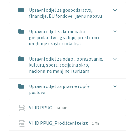
Upravni odjel za gospodarstvo,
financije, EU fondove i javnu nabavu
Upravni odjel za komunalno
gospodarstvo, gradnju, prostorno
uređenje i zaštitu okoliša
Upravni odjel za odgoj, obrazovanje,
kulturu, sport, socijalnu skrb,
nacionalne manjine i turizam
Upravni odjel za pravne i opće
poslove
File
File
VI. ID PPUG
347 MB
extension:
size:
zip
File
File
VI. ID PPUG_Pročišćeni tekst
1 MB
extension:
size:
pdf