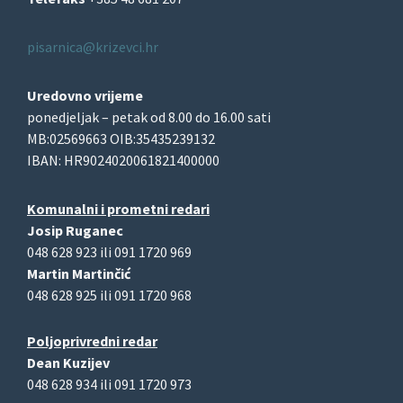
pisarnica@krizevci.hr
Uredovno vrijeme
ponedjeljak – petak od 8.00 do 16.00 sati
MB:02569663 OIB:35435239132
IBAN: HR9024020061821400000
Komunalni i prometni redari
Josip Ruganec
048 628 923 ili 091 1720 969
Martin Martinčić
048 628 925 ili 091 1720 968
Poljoprivredni redar
Dean Kuzijev
048 628 934 ili 091 1720 973