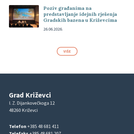
Poziv građanima na
predstavljanje idejnih rješenja
Gradskih bazena u Križevcima
26.06.2026.
VIŠE
Grad Križevci
I. Z. Dijankovečkoga 12
48260 Križevci
Telefon
+385 48 681 411
Telefaks
+385 48 681 207