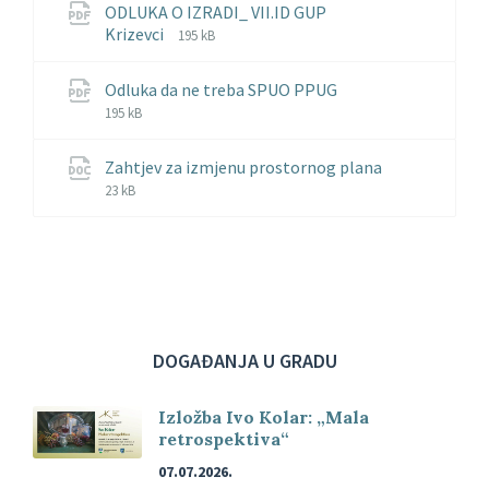
ODLUKA O IZRADI_ VII.ID GUP
File
File
Krizevci
195 kB
extension:
size:
pdf
File
File
Odluka da ne treba SPUO PPUG
extension:
size:
195 kB
pdf
Zahtjev za izmjenu prostornog plana
File
File
23 kB
extension:
size:
docx
DOGAĐANJA U GRADU
Izložba Ivo Kolar: „Mala
retrospektiva“
07.07.2026.