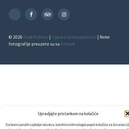
Facebook
TripAdvisor
Instagram
TikTok
© 2026
Grad Križevci
|
Izjava o pristupačnosti
| Neke
fotografije preuzete su sa
Freepik
Upravljajte pristankom na kolačiće
Da bismo pružili najbolje iskustvo, koristimo tehnologije poput kolačića za čuvanje i/il