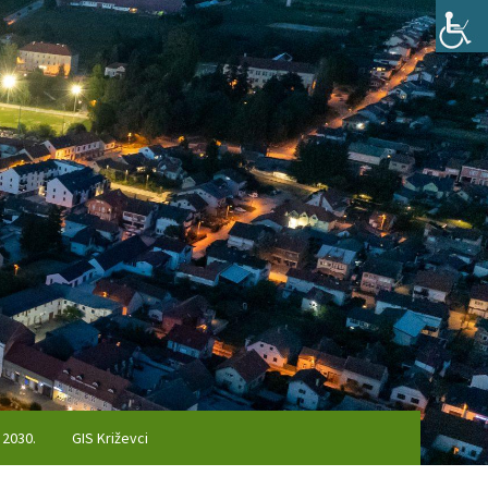
 2030.
GIS Križevci