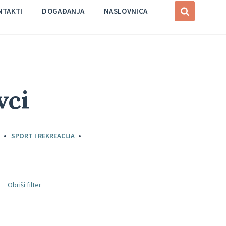
NTAKTI
DOGAĐANJA
NASLOVNICA
vci
A
SPORT I REKREACIJA
Obriši filter