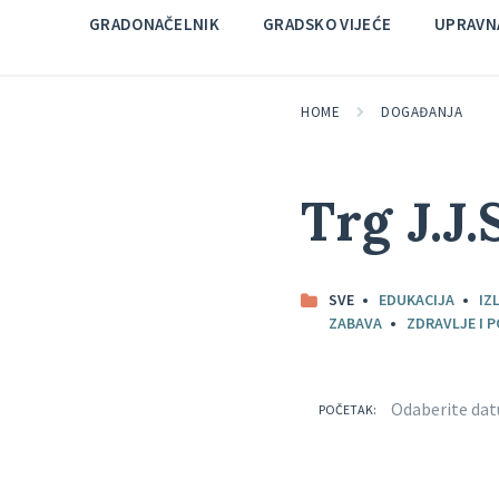
GRADONAČELNIK
GRADSKO VIJEĆE
UPRAVNA
HOME
DOGAĐANJA
Trg J.J
SVE
EDUKACIJA
IZ
ZABAVA
ZDRAVLJE I 
POČETAK: