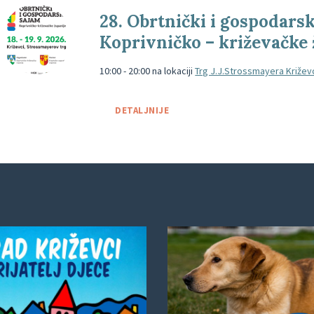
ogs2026-
28. Obrtnički i gospodars
1080x1350
Koprivničko – križevačke 
10:00 - 20:00
na lokaciji
Trg J.J.Strossmayera Križev
DETALJNIJE