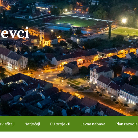
evci
zvještaji
Natječaji
EU projekti
Javna nabava
Plan razvoja