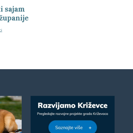
ki sajam
županije
ci