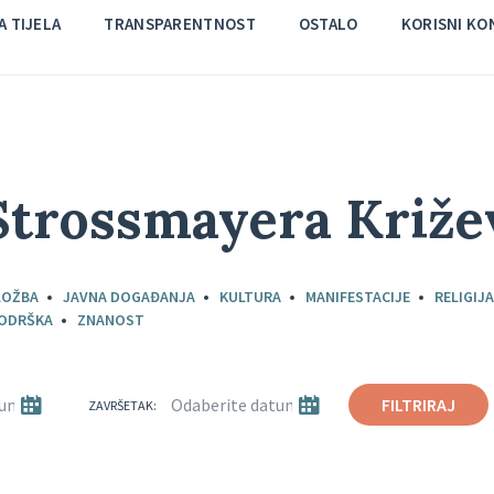
 TIJELA
TRANSPARENTNOST
OSTALO
KORISNI KO
.Strossmayera Križe
LOŽBA
JAVNA DOGAĐANJA
KULTURA
MANIFESTACIJE
RELIGIJ
PODRŠKA
ZNANOST
FILTRIRAJ
ZAVRŠETAK: