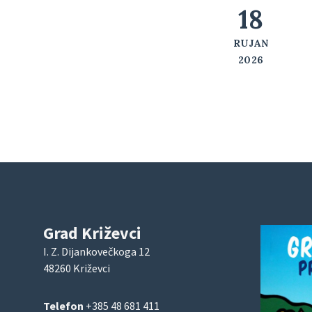
18
RUJAN
2026
Grad Križevci
I. Z. Dijankovečkoga 12
48260 Križevci
Telefon
+385 48 681 411