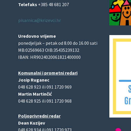
Telefaks
+385 48 681 207
pisarnica@krizevci.hr
Uredovno vrijeme
ponedjeljak – petak od 8.00 do 16.00 sati
MB:02569663 OIB:35435239132
IBAN: HR9024020061821400000
Komunalni i prometni redari
Josip Ruganec
048 628 923 ili 091 1720 969
Martin Martinčić
048 628 925 ili 091 1720 968
Poljoprivredni redar
Dean Kuzijev
048 628 934 ili 091 1720 973