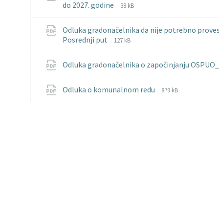
File
File
do 2027. godine
38 kB
extension:
size:
pdf
Odluka gradonačelnika da nije potrebno provest
File
File
Posrednji put
127 kB
extension:
size:
pdf
Odluka gradonačelnika o započinjanju OSPUO_
File
File
Odluka o komunalnom redu
879 kB
extension:
size:
pdf