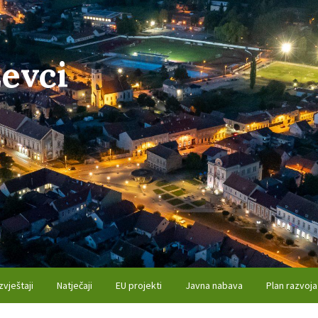
evci
zvještaji
Natječaji
EU projekti
Javna nabava
Plan razvoja