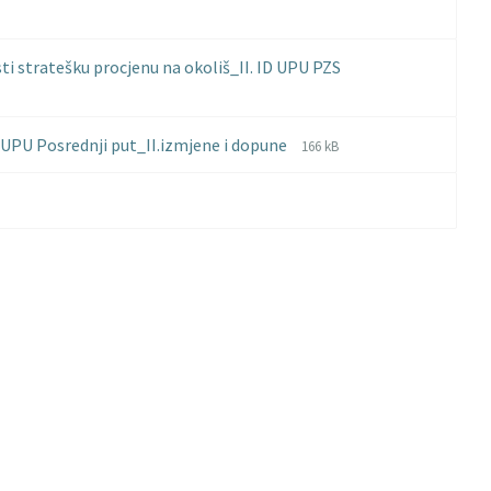
i stratešku procjenu na okoliš_II. ID UPU PZS
File
File
UPU Posrednji put_II.izmjene i dopune
166 kB
extension:
size:
pdf