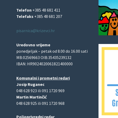
Telefon
+385 48 681 411
Telefaks
+385 48 681 207
pisarnica@krizevci.hr
Uredovno vrijeme
ponedjeljak – petak od 8.00 do 16.00 sati
MB:02569663 OIB:35435239132
IBAN: HR9024020061821400000
Komunalni i prometni redari
Josip Ruganec
048 628 923 ili 091 1720 969
Martin Martinčić
048 628 925 ili 091 1720 968
Poljoprivredni redar