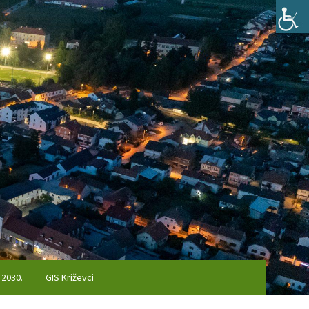
 2030.
GIS Križevci