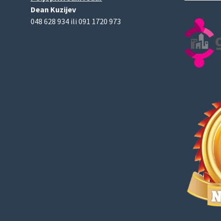
Dean Kuzijev
048 628 934 ili 091 1720 973