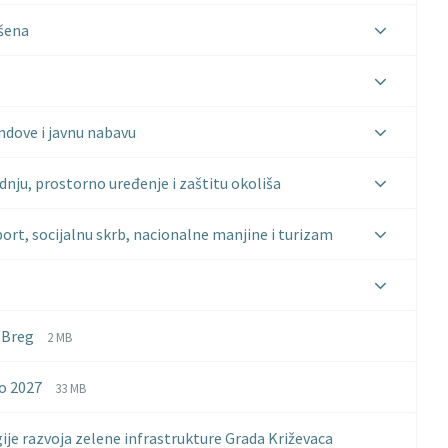
ršena
ndove i javnu nabavu
nju, prostorno uređenje i zaštitu okoliša
port, socijalnu skrb, nacionalne manjine i turizam
File
File
 Breg
2 MB
extension:
size:
pdf
File
File
do 2027
33 MB
extension:
size:
pdf
gije razvoja zelene infrastrukture Grada Križevaca