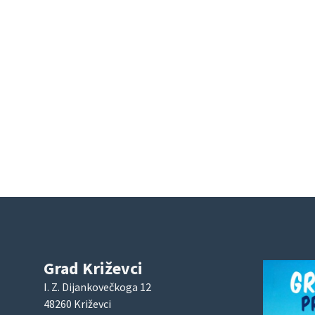
Grad Križevci
I. Z. Dijankovečkoga 12
48260 Križevci