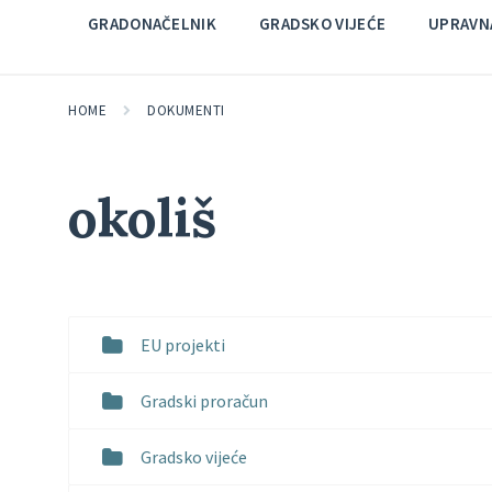
GRADONAČELNIK
GRADSKO VIJEĆE
UPRAVNA
HOME
DOKUMENTI
okoliš
EU projekti
Gradski proračun
Gradsko vijeće