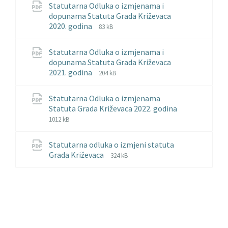
Statutarna Odluka o izmjenama i
dopunama Statuta Grada Križevaca
File
File
2020. godina
83 kB
extension:
size:
pdf
Statutarna Odluka o izmjenama i
dopunama Statuta Grada Križevaca
File
File
2021. godina
204 kB
extension:
size:
pdf
Statutarna Odluka o izmjenama
Statuta Grada Križevaca 2022. godina
File
File
1012 kB
extension:
size:
pdf
Statutarna odluka o izmjeni statuta
File
File
Grada Križevaca
324 kB
extension:
size:
pdf