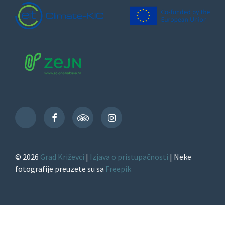
Facebook
TripAdvisor
Instagram
TikTok
© 2026
Grad Križevci
|
Izjava o pristupačnosti
| Neke
fotografije preuzete su sa
Freepik