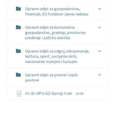
Upravni odjel za gospodarstvo,
financije, EU fondove i javnu nabavu
Upravni odjel za komunalno
gospodarstvo, gradnju, prostorno
uređenje i zaštitu okoliša
Upravni odjel za odgoj, obrazovanje,
kulturu, sport, socijalnu skrb,
nacionalne manjine i turizam
Upravni odjel za pravne i opće
poslove
File
File
III-ID-UPU-GZ-Gornji-Cret
26 MB
extension:
size:
zip