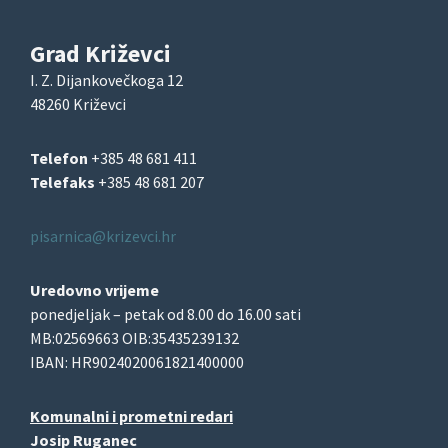
Grad Križevci
I. Z. Dijankovečkoga 12
48260 Križevci
Telefon
+385 48 681 411
Telefaks
+385 48 681 207
pisarnica@krizevci.hr
Uredovno vrijeme
ponedjeljak – petak od 8.00 do 16.00 sati
MB:02569663 OIB:35435239132
IBAN: HR9024020061821400000
Komunalni i prometni redari
Josip Ruganec