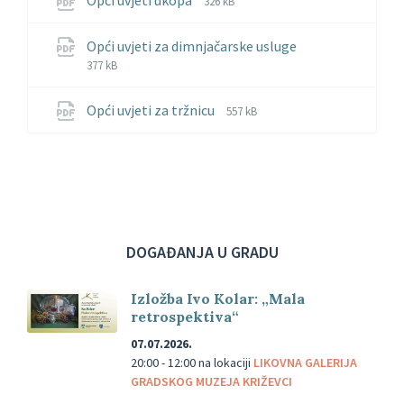
Opći uvjeti ukopa
326 kB
extension:
size:
pdf
File
File
Opći uvjeti za dimnjačarske usluge
extension:
size:
377 kB
pdf
File
File
Opći uvjeti za tržnicu
557 kB
extension:
size:
pdf
DOGAĐANJA U GRADU
Izložba Ivo Kolar: „Mala
retrospektiva“
07.07.2026.
20:00 - 12:00
na lokaciji
LIKOVNA GALERIJA
GRADSKOG MUZEJA KRIŽEVCI