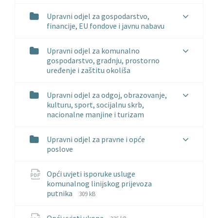
Upravni odjel za gospodarstvo,
financije, EU fondove i javnu nabavu
Upravni odjel za komunalno
gospodarstvo, gradnju, prostorno
uređenje i zaštitu okoliša
Upravni odjel za odgoj, obrazovanje,
kulturu, sport, socijalnu skrb,
nacionalne manjine i turizam
Upravni odjel za pravne i opće
poslove
Opći uvjeti isporuke usluge
komunalnog linijskog prijevoza
File
File
putnika
309 kB
extension:
size:
pdf
File
File