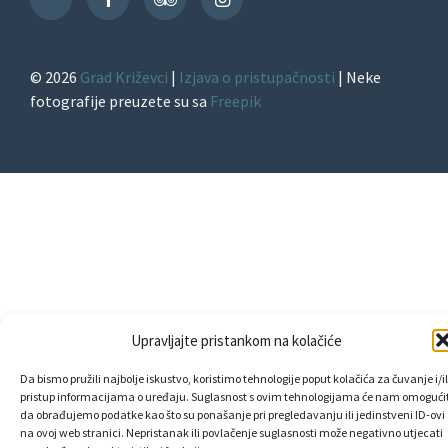
TikTok
© 2026
Grad Križevci
|
Izjava o pristupačnosti
| Neke
fotografije preuzete su sa
Freepik
Upravljajte pristankom na kolačiće
Da bismo pružili najbolje iskustvo, koristimo tehnologije poput kolačića za čuvanje i/il
pristup informacijama o uređaju. Suglasnost s ovim tehnologijama će nam omogućit
da obrađujemo podatke kao što su ponašanje pri pregledavanju ili jedinstveni ID-ovi
na ovoj web stranici. Nepristanak ili povlačenje suglasnosti može negativno utjecati