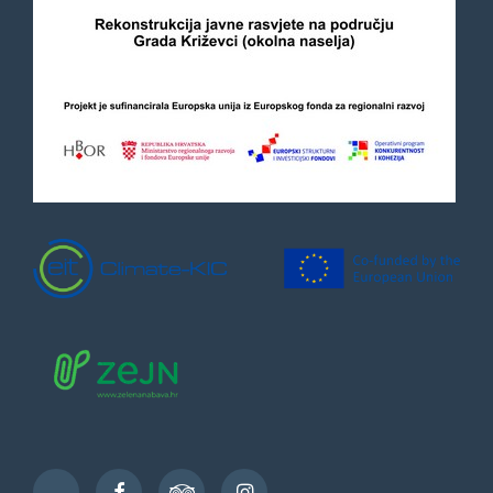
Facebook
TripAdvisor
Instagram