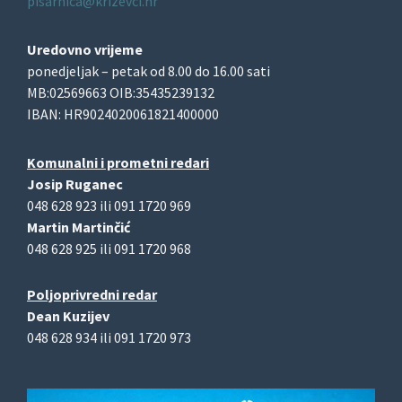
pisarnica@krizevci.hr
Uredovno vrijeme
ponedjeljak – petak od 8.00 do 16.00 sati
MB:02569663 OIB:35435239132
IBAN: HR9024020061821400000
Komunalni i prometni redari
Josip Ruganec
048 628 923 ili 091 1720 969
Martin Martinčić
048 628 925 ili 091 1720 968
Poljoprivredni redar
Dean Kuzijev
048 628 934 ili 091 1720 973