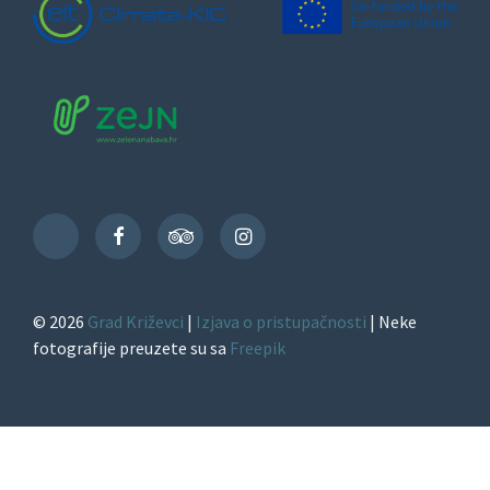
Facebook
TripAdvisor
Instagram
TikTok
© 2026
Grad Križevci
|
Izjava o pristupačnosti
| Neke
fotografije preuzete su sa
Freepik