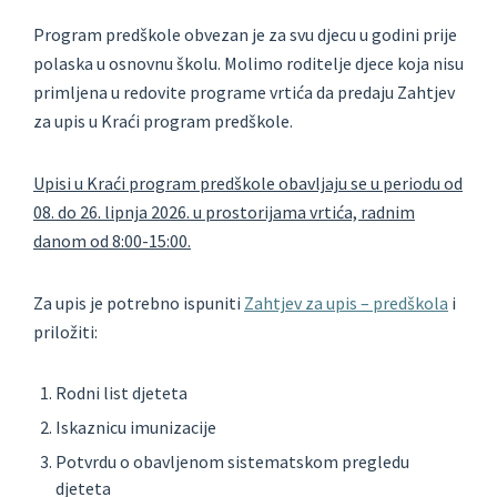
Program predškole obvezan je za svu djecu u godini prije
polaska u osnovnu školu. Molimo roditelje djece koja nisu
primljena u redovite programe vrtića da predaju Zahtjev
za upis u Kraći program predškole.
Upisi u Kraći program predškole obavljaju se u periodu od
08. do 26. lipnja 2026. u prostorijama vrtića, radnim
danom od 8:00-15:00.
Za upis je potrebno ispuniti
Zahtjev za upis – predškola
i
priložiti:
Rodni list djeteta
Iskaznicu imunizacije
Potvrdu o obavljenom sistematskom pregledu
djeteta