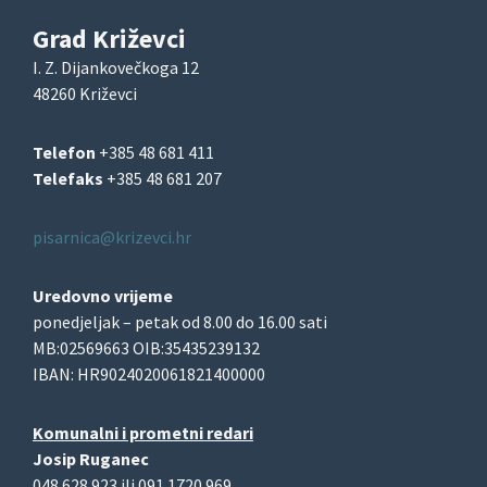
Grad Križevci
I. Z. Dijankovečkoga 12
48260 Križevci
Telefon
+385 48 681 411
Telefaks
+385 48 681 207
pisarnica@krizevci.hr
Uredovno vrijeme
ponedjeljak – petak od 8.00 do 16.00 sati
MB:02569663 OIB:35435239132
IBAN: HR9024020061821400000
Komunalni i prometni redari
Josip Ruganec
048 628 923 ili 091 1720 969