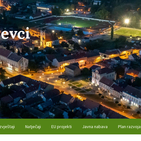
evci
zvještaji
Natječaji
EU projekti
Javna nabava
Plan razvoja