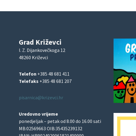
Grad Križevci
I. Z. Dijankovečkoga 12
48260 Križevci
Telefon
+385 48 681 411
Telefaks
+385 48 681 207
pisarnica@krizevci.hr
Uredovno vrijeme
ponedjeljak – petak od 8.00 do 16.00 sati
MB:02569663 OIB:35435239132
IBAN: HR9024020061821400000