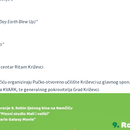
a
 Day Earth Blew Up)”
a
a”
a
 centar Ritam Križevci
iću organiziraju Pučko otvoreno učilište Križevci uz glavnog spo
a KVARK, te generalnog pokrovitelja Grad Križevci.