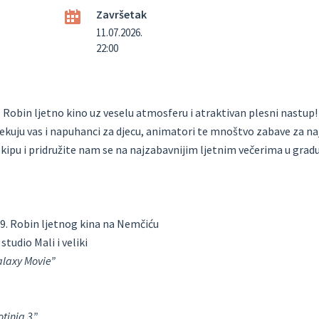
Završetak
11.07.2026.
22:00
 Robin ljetno kino uz veselu atmosferu i atraktivan plesni nastup!
očekuju vas i napuhanci za djecu, animatori te mnoštvo zabave za n
kipu i pridružite nam se na najzabavnijim ljetnim večerima u grad
a
 9. Robin ljetnog kina na Nemčiću
studio Mali i veliki
alaxy Movie”
a
otinja 3”