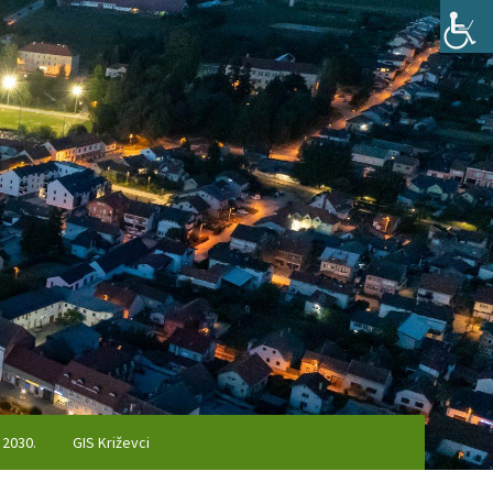
 2030.
GIS Križevci