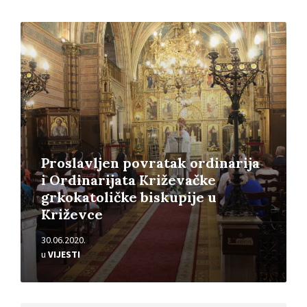
Pročitajte
više
Proslavljen povratak ordinarija
i Ordinarijata Križevačke
grkokatoličke biskupije u
Križevce
30.06.2020.
u
VIJESTI