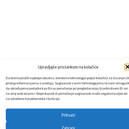
Upravljajte pristankom na kolačiće
Da bismo pružili najbolje iskustvo, koristimo tehnologije poput kolačića za čuvanje i/il
pristup informacijama o uređaju. Suglasnost s ovim tehnologijama će nam omogućit
da obrađujemo podatke kao što su ponašanje pri pregledavanju ili jedinstveni ID-ovi
na ovoj web stranici. Nepristanak ili povlačenje suglasnosti može negativno utjecati
na određene karakteristike i funkcije.
Prihvati
Zabrani