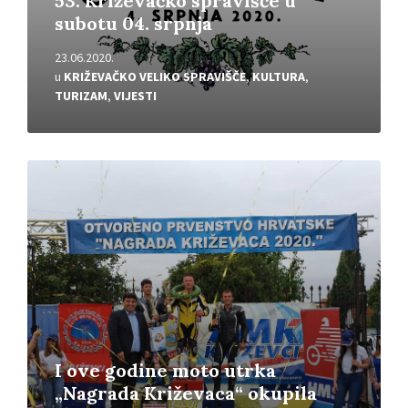
53. Križevačko spravišče u
subotu 04. srpnja
23.06.2020.
u
KRIŽEVAČKO VELIKO SPRAVIŠČE
,
KULTURA
,
TURIZAM
,
VIJESTI
Pročitajte
više
I ove godine moto utrka
„Nagrada Križevaca“ okupila