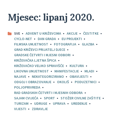
Mjesec:
lipanj 2020.
SVE
ADVENT U KRIŽEVCIMA
AKCIJE
ČESTITKE
CYCLO-NET
DAN GRADA
EU PROJEKTI
FILMSKA UMJETNOST
FOTOGRAFIJA
GLAZBA
GRAD KRIŽEVCI PRIJATELJ DJECE
GRADSKE ČETVRTI I MJESNI ODBORI
KRIŽEVAČKA LJETNA ŠPICA
KRIŽEVAČKO VELIKO SPRAVIŠČE
KULTURA
LIKOVNA UMJETNOST
MANIFESTACIJE
MLADI
NAJAVE
NEKATEGORIZIRANO
OBAVIJESTI
ODGOJ I OBRAZOVANJE
OKOLIŠ
PODUZETNICI
POLJOPRIVREDA
RAD GRADSKIH ČETVRTI I MJESNIH ODBORA
SAJAM CVIJEĆA
SPORT
STOŽER CIVILNE ZAŠTITE
TURIZAM
UDRUGE
UPRAVA
UREĐENJE
VIJESTI
ZDRAVLJE