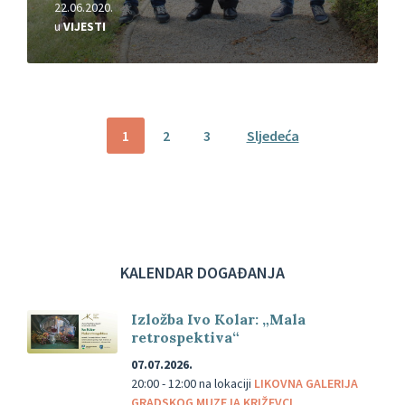
22.06.2020.
u
VIJESTI
Brojevi
1
2
3
Sljedeća
stranica
objava
KALENDAR DOGAĐANJA
Izložba Ivo Kolar: „Mala
retrospektiva“
07.07.2026.
20:00 - 12:00
na lokaciji
LIKOVNA GALERIJA
GRADSKOG MUZEJA KRIŽEVCI