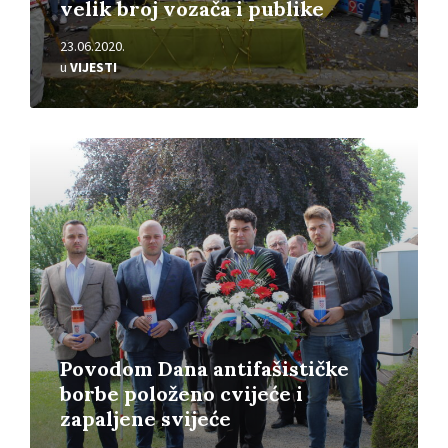
velik broj vozača i publike
23.06.2020.
u
VIJESTI
Pročitajte
više
Povodom Dana antifašističke
borbe položeno cvijeće i
zapaljene svijeće