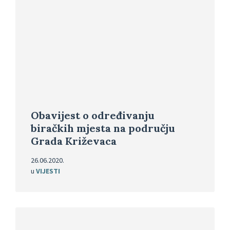
Pročitajte
više
Obavijest o određivanju
biračkih mjesta na području
Grada Križevaca
26.06.2020.
u
VIJESTI
Pročitajte
više