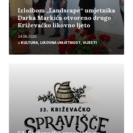
Izložbom „Landscape“ umjetnika
Darka Markića otvoreno drugo
Križevačko likovno ljeto
24.06.2020.
u
KULTURA
,
LIKOVNA UMJETNOST
,
VIJESTI
Pročitajte
više