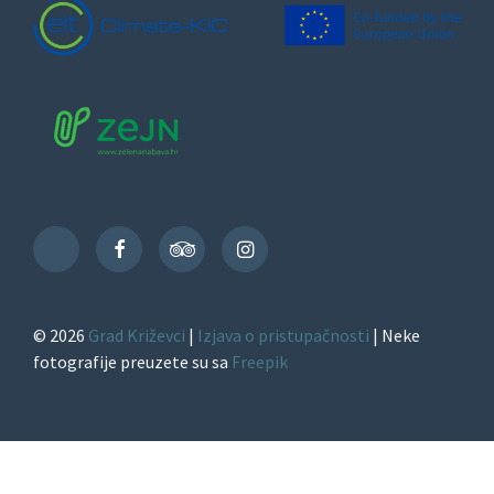
Facebook
TripAdvisor
Instagram
TikTok
© 2026
Grad Križevci
|
Izjava o pristupačnosti
| Neke
fotografije preuzete su sa
Freepik