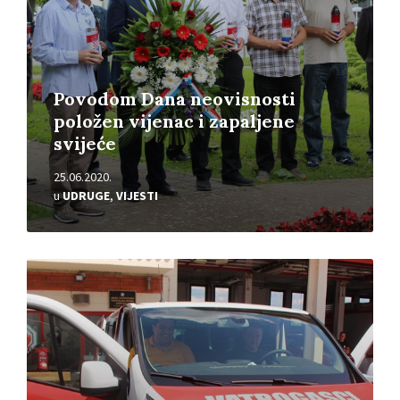
Povodom Dana neovisnosti
položen vijenac i zapaljene
svijeće
25.06.2020.
u
UDRUGE
,
VIJESTI
Pročitajte
više