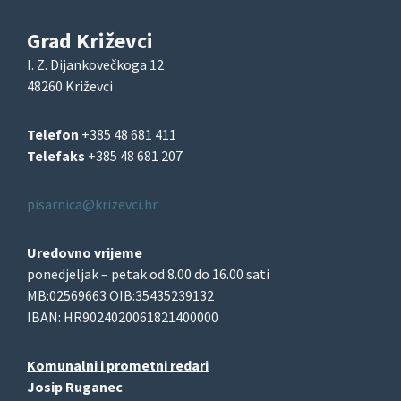
Grad Križevci
I. Z. Dijankovečkoga 12
48260 Križevci
Telefon
+385 48 681 411
Telefaks
+385 48 681 207
pisarnica@krizevci.hr
Uredovno vrijeme
ponedjeljak – petak od 8.00 do 16.00 sati
MB:02569663 OIB:35435239132
IBAN: HR9024020061821400000
Komunalni i prometni redari
Josip Ruganec