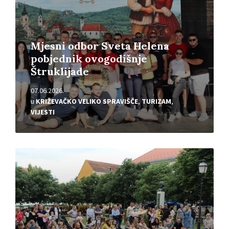
Mjesni odbor Sveta Helena
pobjednik ovogodišnje
Štruklijade
07.06.2026.
u
KRIŽEVAČKO VELIKO SPRAVIŠČE
,
TURIZAM
,
VIJESTI
Pročitajte
više