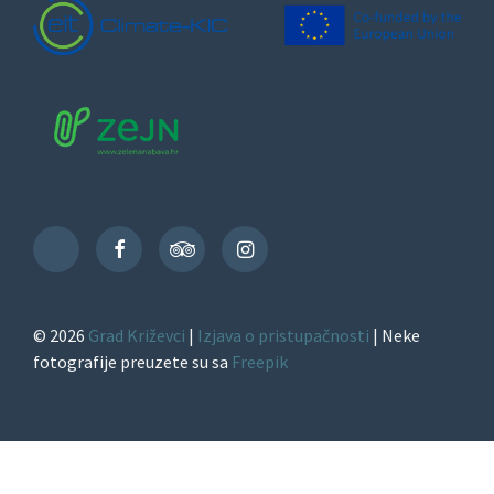
Facebook
TripAdvisor
Instagram
TikTok
© 2026
Grad Križevci
|
Izjava o pristupačnosti
| Neke
fotografije preuzete su sa
Freepik