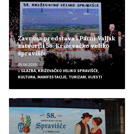
Završna predstava i Parni Valjak
zatvorili 58. Križevačko veliko
spravišče
08.06.2026.
u
GLAZBA
,
KRIŽEVAČKO VELIKO SPRAVIŠČE
,
KULTURA
,
MANIFESTACIJE
,
TURIZAM
,
VIJESTI
Pročitajte
više