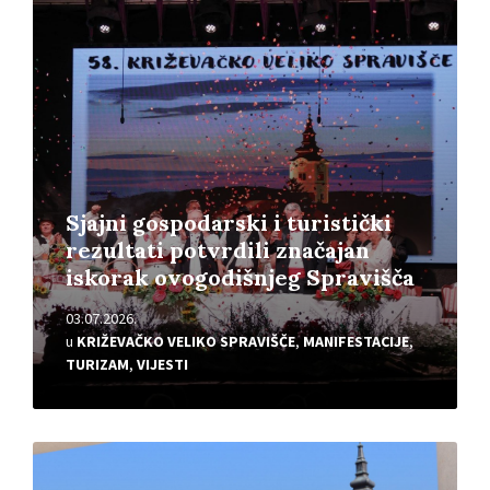
Pročitajte
više
Sjajni gospodarski i turistički
rezultati potvrdili značajan
iskorak ovogodišnjeg Spravišča
03.07.2026.
u
KRIŽEVAČKO VELIKO SPRAVIŠČE
,
MANIFESTACIJE
,
TURIZAM
,
VIJESTI
Pročitajte
više