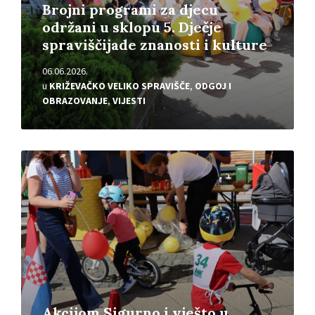
Brojni programi za djecu
održani u sklopu 5. Dječje
spraviščijade znanosti i kulture
06.06.2026.
u
KRIŽEVAČKO VELIKO SPRAVIŠČE
,
ODGOJ I
OBRAZOVANJE
,
VIJESTI
Pročitajte
više
Akcijom Sigurno i vješto u