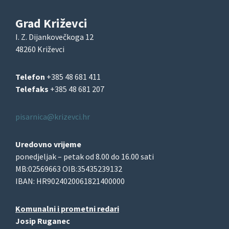
Grad Križevci
I. Z. Dijankovečkoga 12
48260 Križevci
Telefon
+385 48 681 411
Telefaks
+385 48 681 207
pisarnica@krizevci.hr
Uredovno vrijeme
ponedjeljak – petak od 8.00 do 16.00 sati
MB:02569663 OIB:35435239132
IBAN: HR9024020061821400000
Komunalni i prometni redari
Josip Ruganec