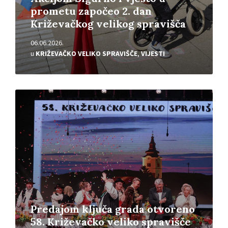
prometu započeo 2. dan
Križevačkog velikog spravišča
06.06.2026.
u
KRIŽEVAČKO VELIKO SPRAVIŠČE
,
VIJESTI
Pročitajte
više
Predajom ključa grada otvoreno
58. Križevačko veliko spravišče