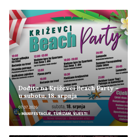
Pročitajte
više
Dođite na Križevci Beach Party –
u subotu, 18. srpnja
07.07.2026.
u
MANIFESTACIJE
,
TURIZAM
,
VIJESTI