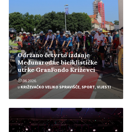
Održano četvrto izdanje
Međunarodne biciklističke
utrke GranFondo Križevci
07.06.2026.
u
KRIŽEVAČKO VELIKO SPRAVIŠČE
,
SPORT
,
VIJESTI
Pročitajte
više