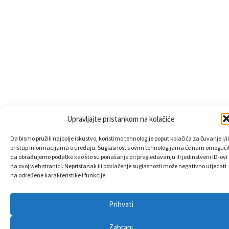
Upravljajte pristankom na kolačiće
Da bismo pružili najbolje iskustvo, koristimo tehnologije poput kolačića za čuvanje i/il
pristup informacijama o uređaju. Suglasnost s ovim tehnologijama će nam omogućit
da obrađujemo podatke kao što su ponašanje pri pregledavanju ili jedinstveni ID-ovi
na ovoj web stranici. Nepristanak ili povlačenje suglasnosti može negativno utjecati
na određene karakteristike i funkcije.
Prihvati
Zabrani