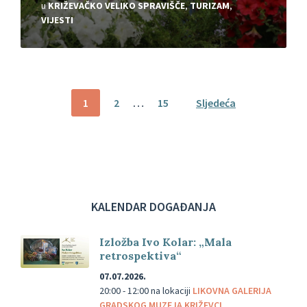
u
KRIŽEVAČKO VELIKO SPRAVIŠČE
,
TURIZAM
,
VIJESTI
Brojevi
1
2
…
15
Sljedeća
stranica
objava
KALENDAR DOGAĐANJA
Izložba Ivo Kolar: „Mala
retrospektiva“
07.07.2026.
20:00 - 12:00
na lokaciji
LIKOVNA GALERIJA
GRADSKOG MUZEJA KRIŽEVCI