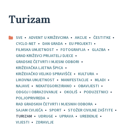
Turizam
SVE
ADVENT U KRIŽEVCIMA
AKCIJE
ČESTITKE
CYCLO-NET
DAN GRADA
EU PROJEKTI
FILMSKA UMJETNOST
FOTOGRAFIJA
GLAZBA
GRAD KRIŽEVCI PRIJATELJ DJECE
GRADSKE ČETVRTI I MJESNI ODBORI
KRIŽEVAČKA LJETNA ŠPICA
KRIŽEVAČKO VELIKO SPRAVIŠČE
KULTURA
LIKOVNA UMJETNOST
MANIFESTACIJE
MLADI
NAJAVE
NEKATEGORIZIRANO
OBAVIJESTI
ODGOJ I OBRAZOVANJE
OKOLIŠ
PODUZETNICI
POLJOPRIVREDA
RAD GRADSKIH ČETVRTI I MJESNIH ODBORA
SAJAM CVIJEĆA
SPORT
STOŽER CIVILNE ZAŠTITE
TURIZAM
UDRUGE
UPRAVA
UREĐENJE
VIJESTI
ZDRAVLJE