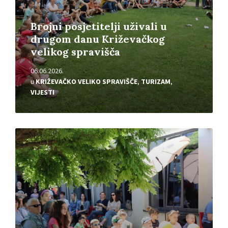
Brojni posjetitelji uživali u
drugom danu Križevačkog
velikog spravišča
06.06.2026.
u
KRIŽEVAČKO VELIKO SPRAVIŠČE
,
TURIZAM
,
VIJESTI
Pročitajte
više