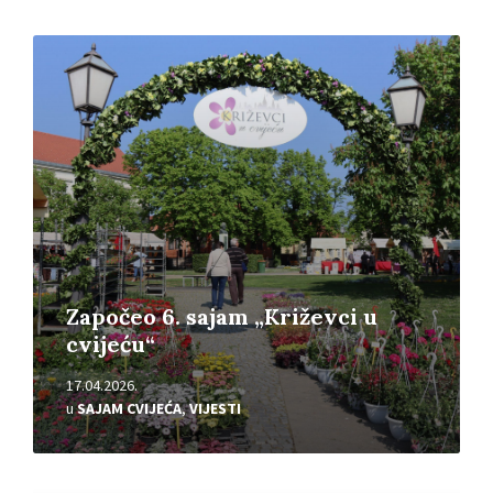
Pročitajte
više
Započeo 6. sajam „Križevci u
cvijeću“
17.04.2026.
u
SAJAM CVIJEĆA
,
VIJESTI