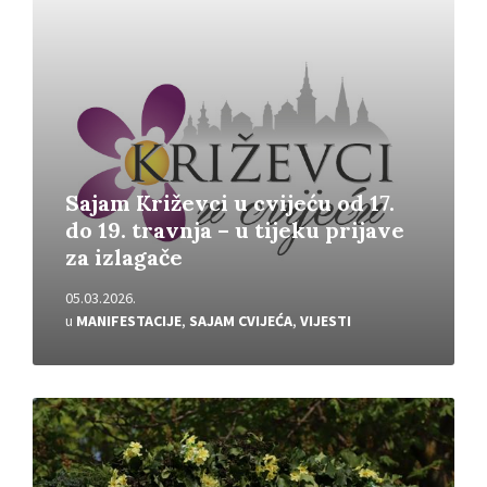
Sajam Križevci u cvijeću od 17.
do 19. travnja – u tijeku prijave
za izlagače
05.03.2026.
u
MANIFESTACIJE
,
SAJAM CVIJEĆA
,
VIJESTI
Pročitajte
više