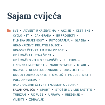
Sajam cvijeća
SVE
ADVENT U KRIŽEVCIMA
AKCIJE
ČESTITKE
CYCLO-NET
DAN GRADA
EU PROJEKTI
FILMSKA UMJETNOST
FOTOGRAFIJA
GLAZBA
GRAD KRIŽEVCI PRIJATELJ DJECE
GRADSKE ČETVRTI I MJESNI ODBORI
KRIŽEVAČKA LJETNA ŠPICA
KRIŽEVAČKO VELIKO SPRAVIŠČE
KULTURA
LIKOVNA UMJETNOST
MANIFESTACIJE
MLADI
NAJAVE
NEKATEGORIZIRANO
OBAVIJESTI
ODGOJ I OBRAZOVANJE
OKOLIŠ
PODUZETNICI
POLJOPRIVREDA
RAD GRADSKIH ČETVRTI I MJESNIH ODBORA
SAJAM CVIJEĆA
SPORT
STOŽER CIVILNE ZAŠTITE
TURIZAM
UDRUGE
UPRAVA
UREĐENJE
VIJESTI
ZDRAVLJE