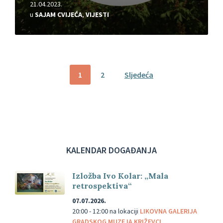
21.04.2023.
u
SAJAM CVIJEĆA
,
VIJESTI
Brojevi
1
2
Sljedeća
stranica
objava
KALENDAR DOGAĐANJA
Izložba Ivo Kolar: „Mala
retrospektiva“
07.07.2026.
20:00 - 12:00
na lokaciji
LIKOVNA GALERIJA
GRADSKOG MUZEJA KRIŽEVCI