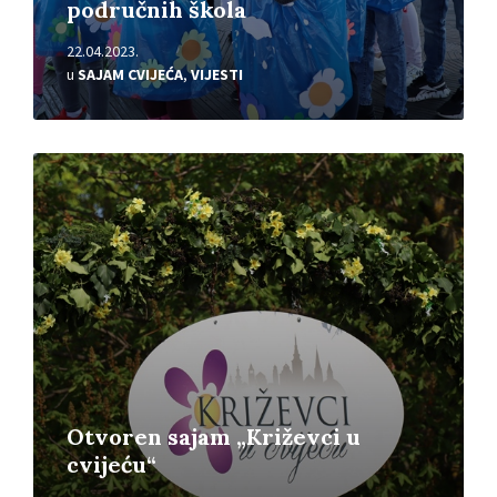
područnih škola
22.04.2023.
u
SAJAM CVIJEĆA
,
VIJESTI
Pročitajte
više
Otvoren sajam „Križevci u
cvijeću“