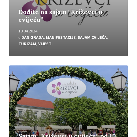
Dođite na sajam “Križevci u
cvijeću”
10.04.2024.
u
DAN GRADA
,
MANIFESTACIJE
,
SAJAM CVIJEĆA
,
TURIZAM
,
VIJESTI
Pročitajte
više
Sajam „Križevci u cvijeću“ od 19.