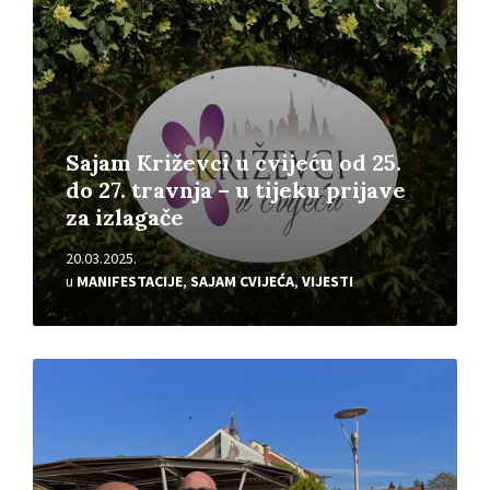
Sajam Križevci u cvijeću od 25.
do 27. travnja – u tijeku prijave
za izlagače
20.03.2025.
u
MANIFESTACIJE
,
SAJAM CVIJEĆA
,
VIJESTI
Pročitajte
više