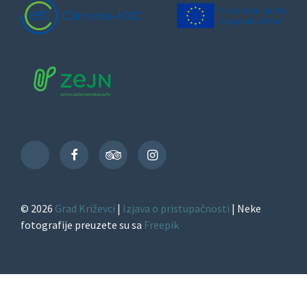
Facebook
TripAdvisor
Instagram
TikTok
© 2026
Grad Križevci
|
Izjava o pristupačnosti
| Neke
fotografije preuzete su sa
Freepik