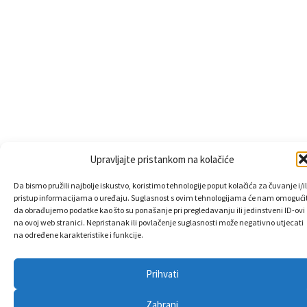
Upravljajte pristankom na kolačiće
Da bismo pružili najbolje iskustvo, koristimo tehnologije poput kolačića za čuvanje i/il
pristup informacijama o uređaju. Suglasnost s ovim tehnologijama će nam omogućit
da obrađujemo podatke kao što su ponašanje pri pregledavanju ili jedinstveni ID-ovi
na ovoj web stranici. Nepristanak ili povlačenje suglasnosti može negativno utjecati
na određene karakteristike i funkcije.
Prihvati
Zabrani