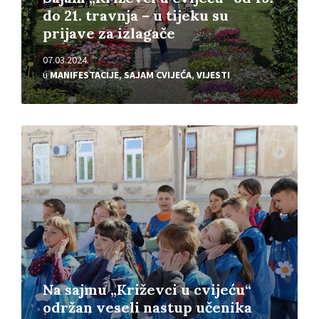
do 21. travnja – u tijeku su
prijave za izlagače
07.03.2024.
u
MANIFESTACIJE
,
SAJAM CVIJEĆA
,
VIJESTI
Pročitajte
više
Na sajmu „Križevci u cvijeću“
održan veseli nastup učenika