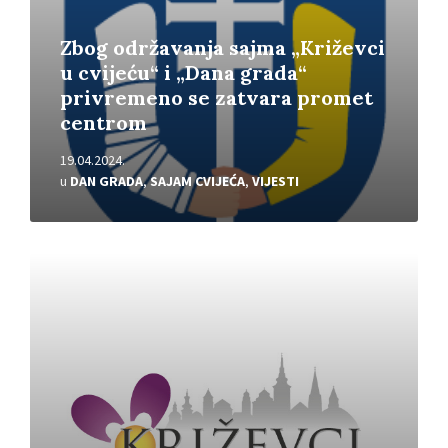
Zbog održavanja sajma „Križevci
u cvijeću“ i „Dana grada“
privremeno se zatvara promet
centrom
19.04.2024.
u
DAN GRADA
,
SAJAM CVIJEĆA
,
VIJESTI
Pročitajte
više