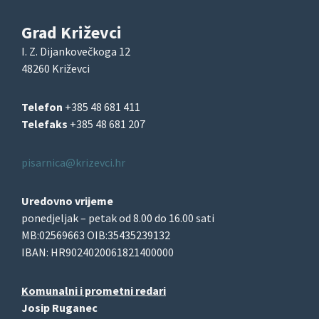
Grad Križevci
I. Z. Dijankovečkoga 12
48260 Križevci
Telefon
+385 48 681 411
Telefaks
+385 48 681 207
pisarnica@krizevci.hr
Uredovno vrijeme
ponedjeljak – petak od 8.00 do 16.00 sati
MB:02569663 OIB:35435239132
IBAN: HR9024020061821400000
Komunalni i prometni redari
Josip Ruganec