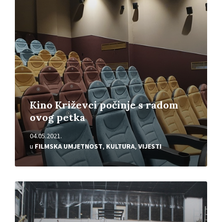
Kino Križevci počinje s radom
ovog petka
04.05.2021.
u
FILMSKA UMJETNOST
,
KULTURA
,
VIJESTI
Pročitajte
više