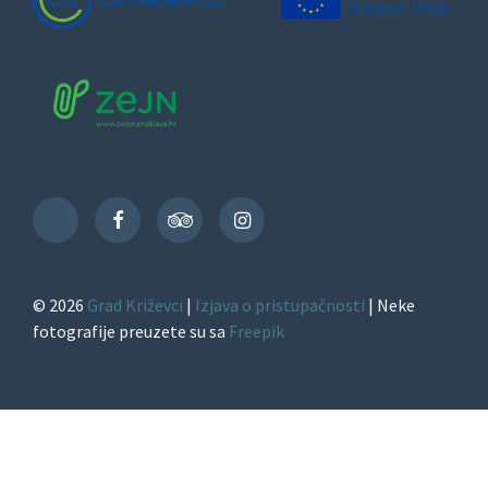
Facebook
TripAdvisor
Instagram
TikTok
© 2026
Grad Križevci
|
Izjava o pristupačnosti
| Neke
fotografije preuzete su sa
Freepik