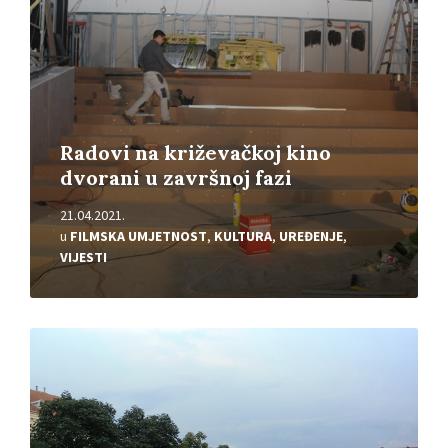
Radovi na križevačkoj kino
dvorani u završnoj fazi
21.04.2021.
u
FILMSKA UMJETNOST
,
KULTURA
,
UREĐENJE
,
VIJESTI
Pročitajte
više