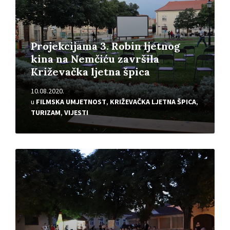
Projekcijama 3. Robin ljetnog
kina na Nemčiću završila
Križevačka ljetna špica
10.08.2020.
u
FILMSKA UMJETNOST
,
KRIŽEVAČKA LJETNA ŠPICA
,
TURIZAM
,
VIJESTI
Pročitajte
više