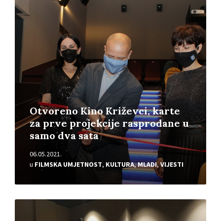
Pročitajte
više
Otvoreno Kino Križevci, karte
za prve projekcije rasprodane u
samo dva sata
06.05.2021.
u
FILMSKA UMJETNOST
,
KULTURA
,
MLADI
,
VIJESTI
Pročitajte
više