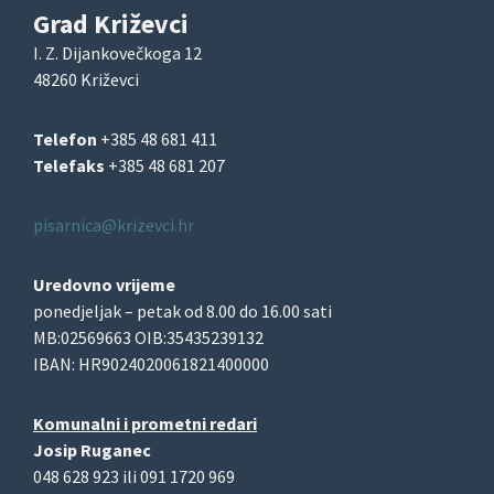
Grad Križevci
I. Z. Dijankovečkoga 12
48260 Križevci
Telefon
+385 48 681 411
Telefaks
+385 48 681 207
pisarnica@krizevci.hr
Uredovno vrijeme
ponedjeljak – petak od 8.00 do 16.00 sati
MB:02569663 OIB:35435239132
IBAN: HR9024020061821400000
Komunalni i prometni redari
Josip Ruganec
048 628 923 ili 091 1720 969