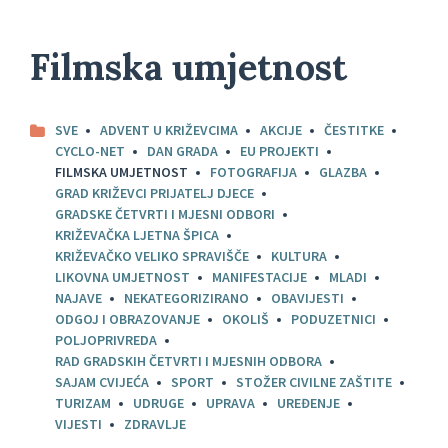
Filmska umjetnost
SVE
ADVENT U KRIŽEVCIMA
AKCIJE
ČESTITKE
CYCLO-NET
DAN GRADA
EU PROJEKTI
FILMSKA UMJETNOST
FOTOGRAFIJA
GLAZBA
GRAD KRIŽEVCI PRIJATELJ DJECE
GRADSKE ČETVRTI I MJESNI ODBORI
KRIŽEVAČKA LJETNA ŠPICA
KRIŽEVAČKO VELIKO SPRAVIŠČE
KULTURA
LIKOVNA UMJETNOST
MANIFESTACIJE
MLADI
NAJAVE
NEKATEGORIZIRANO
OBAVIJESTI
ODGOJ I OBRAZOVANJE
OKOLIŠ
PODUZETNICI
POLJOPRIVREDA
RAD GRADSKIH ČETVRTI I MJESNIH ODBORA
SAJAM CVIJEĆA
SPORT
STOŽER CIVILNE ZAŠTITE
TURIZAM
UDRUGE
UPRAVA
UREĐENJE
VIJESTI
ZDRAVLJE