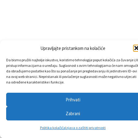
Upravljajte pristankom na kolačiće
Da bismo pružili najbolje iskustvo, koristimo tehnologije poput kolačića za čuvanje i/il
pristup informacijama o uređaju. Suglasnost s ovim tehnologijama će nam omogućit
da obrađujemo podatke kao što su ponašanje pri pregledavanju ili jedinstveni ID-ovi
na ovoj web stranici. Nepristanak ili povlačenje suglasnosti može negativno utjecati
na određene karakteristike i funkcije.
Prihvati
Zabrani
Politika kolačića
Izjava o zaštiti privatnosti