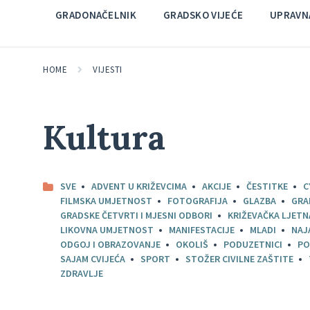
GRADONAČELNIK
GRADSKO VIJEĆE
UPRAVNA
HOME
VIJESTI
Kultura
SVE
ADVENT U KRIŽEVCIMA
AKCIJE
ČESTITKE
C
FILMSKA UMJETNOST
FOTOGRAFIJA
GLAZBA
GRA
GRADSKE ČETVRTI I MJESNI ODBORI
KRIŽEVAČKA LJETN
LIKOVNA UMJETNOST
MANIFESTACIJE
MLADI
NAJ
ODGOJ I OBRAZOVANJE
OKOLIŠ
PODUZETNICI
PO
SAJAM CVIJEĆA
SPORT
STOŽER CIVILNE ZAŠTITE
ZDRAVLJE