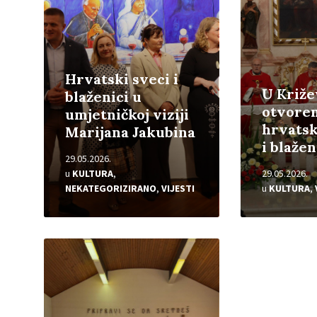
Hrvatski sveci i
U Križ
blaženici u
otvoren
umjetničkoj viziji
hrvatsk
Marijana Jakubina
i blaže
29.05.2026.
u
KULTURA
,
29.05.2026.
NEKATEGORIZIRANO
,
VIJESTI
u
KULTURA
,
Pročitajte
više