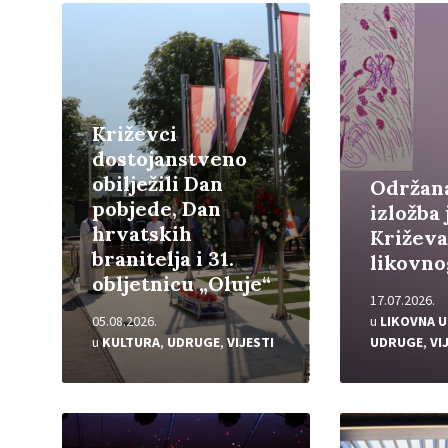
Pročitajte
Pročitajte
više
više
Križevci
dostojanstveno
obilježili Dan
Održan
pobjede, Dan
izložba
hrvatskih
Križev
branitelja i 31.
likovno
obljetnicu „Oluje“
17.07.2026.
05.08.2026.
u
LIKOVNA 
u
KULTURA
,
UDRUGE
,
VIJESTI
UDRUGE
,
VI
Pročitajte
Pročitajte
više
više