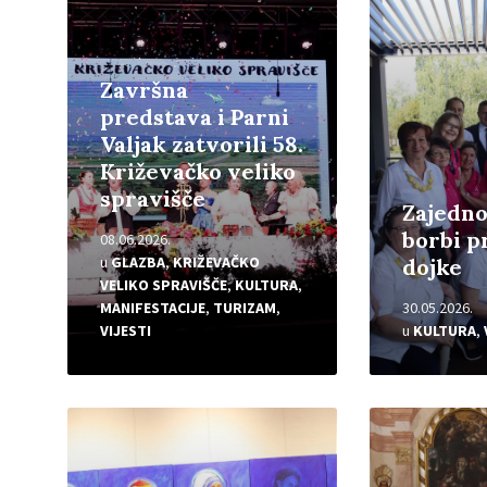
Završna
predstava i Parni
Valjak zatvorili 58.
Križevačko veliko
spravišče
Zajedno
borbi p
08.06.2026.
u
GLAZBA
,
KRIŽEVAČKO
dojke
VELIKO SPRAVIŠČE
,
KULTURA
,
MANIFESTACIJE
,
TURIZAM
,
30.05.2026.
VIJESTI
u
KULTURA
,
Pročitajte
Pročitajte
više
više