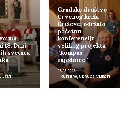
Gradsko društvo
Crvenog križa
Križevci održalo
početnu
evcima
konferenciju
i 18. Dani
velikog projekta
ih svetaca
“Kompas
nika
zajednice”
26.05.2026.
VIJESTI
u
KULTURA
,
UDRUGE
,
VIJESTI