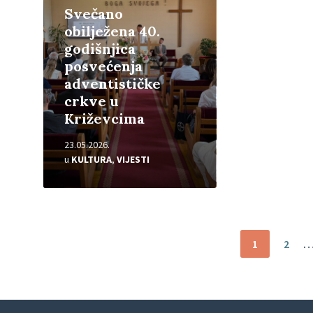
Svečano
obilježena 40.
godišnjica
posvećenja
adventističke
crkve u
Križevcima
23.05.2026.
u
KULTURA
,
VIJESTI
Brojevi
1
2
stranica
objava