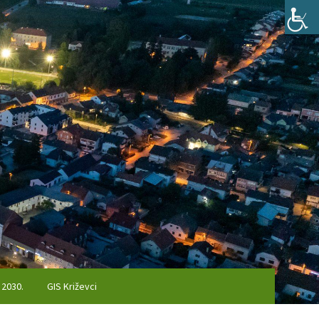
 2030.
GIS Križevci