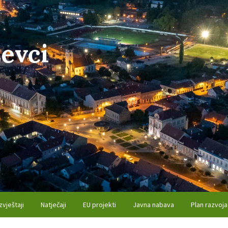
evci
zvještaji
Natječaji
EU projekti
Javna nabava
Plan razvoja