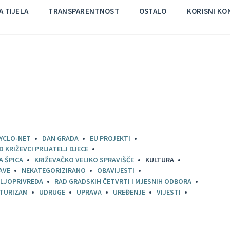
 TIJELA
TRANSPARENTNOST
OSTALO
KORISNI KO
YCLO-NET
DAN GRADA
EU PROJEKTI
D KRIŽEVCI PRIJATELJ DJECE
A ŠPICA
KRIŽEVAČKO VELIKO SPRAVIŠČE
KULTURA
AVE
NEKATEGORIZIRANO
OBAVIJESTI
LJOPRIVREDA
RAD GRADSKIH ČETVRTI I MJESNIH ODBORA
TURIZAM
UDRUGE
UPRAVA
UREĐENJE
VIJESTI