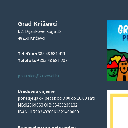
Grad Križevci
I. Z. Dijankovečkoga 12
48260 Križevci
Telefon
+385 48 681 411
Telefaks
+385 48 681 207
pisarnica@krizevci.hr
Uredovno vrijeme
ponedjeljak – petak od 8.00 do 16.00 sati
MB:02569663 OIB:35435239132
IBAN: HR9024020061821400000
Komunalni i prometni redari