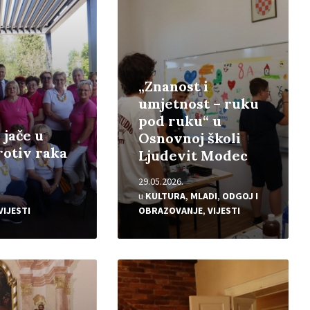
„Znanost i
umjetnost – ruku
pod ruku“ u
 jače u
Osnovnoj školi
rotiv raka
Ljudevit Modec
29.05.2026.
u
KULTURA
,
MLADI
,
ODGOJ I
VIJESTI
OBRAZOVANJE
,
VIJESTI
Pročitajte
više