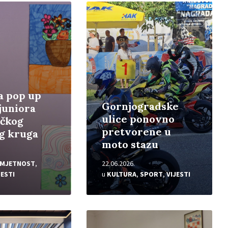
Pročitajte
više
a pop up
Gornjogradske
 juniora
ulice ponovno
ačkog
pretvorene u
g kruga
moto stazu
UMJETNOST
,
22.06.2026.
JESTI
u
KULTURA
,
SPORT
,
VIJESTI
Pročitajte
više