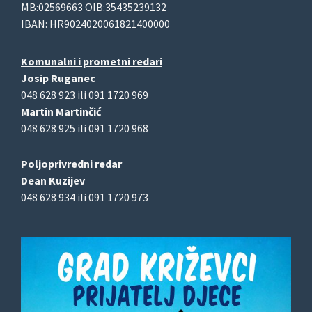
MB:02569663 OIB:35435239132
IBAN: HR9024020061821400000
Komunalni i prometni redari
Josip Ruganec
048 628 923 ili 091 1720 969
Martin Martinčić
048 628 925 ili 091 1720 968
Poljoprivredni redar
Dean Kuzijev
048 628 934 ili 091 1720 973