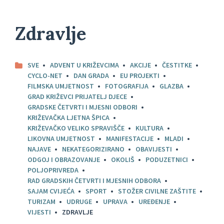
Zdravlje
SVE
ADVENT U KRIŽEVCIMA
AKCIJE
ČESTITKE
CYCLO-NET
DAN GRADA
EU PROJEKTI
FILMSKA UMJETNOST
FOTOGRAFIJA
GLAZBA
GRAD KRIŽEVCI PRIJATELJ DJECE
GRADSKE ČETVRTI I MJESNI ODBORI
KRIŽEVAČKA LJETNA ŠPICA
KRIŽEVAČKO VELIKO SPRAVIŠČE
KULTURA
LIKOVNA UMJETNOST
MANIFESTACIJE
MLADI
NAJAVE
NEKATEGORIZIRANO
OBAVIJESTI
ODGOJ I OBRAZOVANJE
OKOLIŠ
PODUZETNICI
POLJOPRIVREDA
RAD GRADSKIH ČETVRTI I MJESNIH ODBORA
SAJAM CVIJEĆA
SPORT
STOŽER CIVILNE ZAŠTITE
TURIZAM
UDRUGE
UPRAVA
UREĐENJE
VIJESTI
ZDRAVLJE