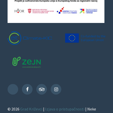
Facebook
TripAdvisor
Instagram
TikTok
© 2026
Grad Križevci
|
Izjava o pristupačnosti
| Neke