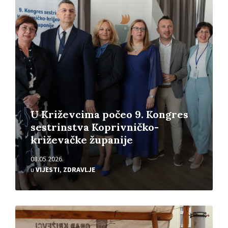
Pročitajte
više
U Križevcima počeo 9. Kongres
sestrinstva Koprivničko-
križevačke županije
08.05.2026.
u
VIJESTI
,
ZDRAVLJE
Pročitajte
više