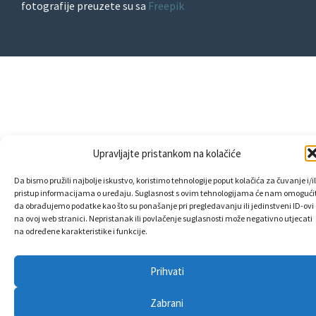
fotografije preuzete su sa
Freepik
Upravljajte pristankom na kolačiće
Da bismo pružili najbolje iskustvo, koristimo tehnologije poput kolačića za čuvanje i/il
pristup informacijama o uređaju. Suglasnost s ovim tehnologijama će nam omogućit
da obrađujemo podatke kao što su ponašanje pri pregledavanju ili jedinstveni ID-ovi
na ovoj web stranici. Nepristanak ili povlačenje suglasnosti može negativno utjecati
na određene karakteristike i funkcije.
Prihvati
Zabrani