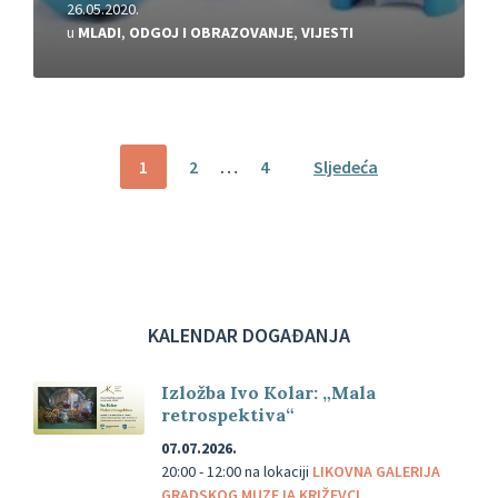
26.05.2020.
u
MLADI
,
ODGOJ I OBRAZOVANJE
,
VIJESTI
Brojevi
1
2
…
4
Sljedeća
stranica
objava
KALENDAR DOGAĐANJA
Izložba Ivo Kolar: „Mala
retrospektiva“
07.07.2026.
20:00 - 12:00
na lokaciji
LIKOVNA GALERIJA
GRADSKOG MUZEJA KRIŽEVCI