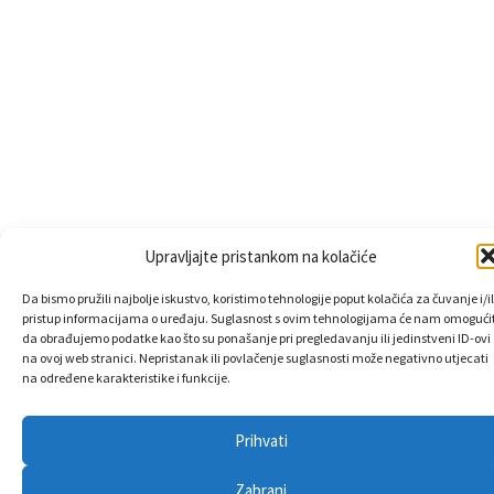
Upravljajte pristankom na kolačiće
Da bismo pružili najbolje iskustvo, koristimo tehnologije poput kolačića za čuvanje i/il
pristup informacijama o uređaju. Suglasnost s ovim tehnologijama će nam omogućit
da obrađujemo podatke kao što su ponašanje pri pregledavanju ili jedinstveni ID-ovi
na ovoj web stranici. Nepristanak ili povlačenje suglasnosti može negativno utjecati
na određene karakteristike i funkcije.
Prihvati
Zabrani