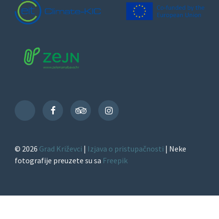
Facebook
TripAdvisor
Instagram
TikTok
© 2026
Grad Križevci
|
Izjava o pristupačnosti
| Neke
fotografije preuzete su sa
Freepik