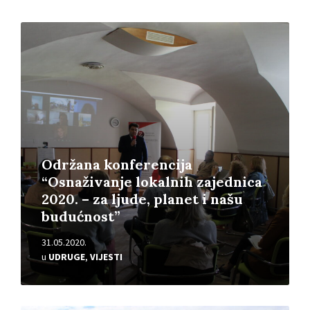
Pročitajte
više
Održana konferencija
“Osnaživanje lokalnih zajednica
2020. – za ljude, planet i našu
budućnost”
31.05.2020.
u
UDRUGE
,
VIJESTI