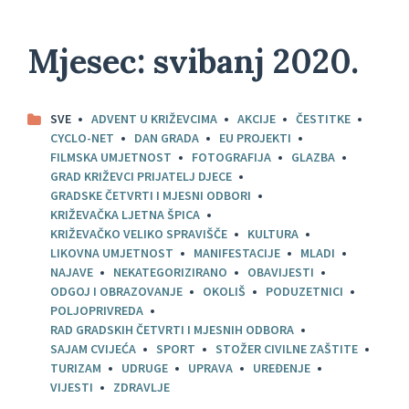
Mjesec:
svibanj 2020.
SVE
ADVENT U KRIŽEVCIMA
AKCIJE
ČESTITKE
CYCLO-NET
DAN GRADA
EU PROJEKTI
FILMSKA UMJETNOST
FOTOGRAFIJA
GLAZBA
GRAD KRIŽEVCI PRIJATELJ DJECE
GRADSKE ČETVRTI I MJESNI ODBORI
KRIŽEVAČKA LJETNA ŠPICA
KRIŽEVAČKO VELIKO SPRAVIŠČE
KULTURA
LIKOVNA UMJETNOST
MANIFESTACIJE
MLADI
NAJAVE
NEKATEGORIZIRANO
OBAVIJESTI
ODGOJ I OBRAZOVANJE
OKOLIŠ
PODUZETNICI
POLJOPRIVREDA
RAD GRADSKIH ČETVRTI I MJESNIH ODBORA
SAJAM CVIJEĆA
SPORT
STOŽER CIVILNE ZAŠTITE
TURIZAM
UDRUGE
UPRAVA
UREĐENJE
VIJESTI
ZDRAVLJE