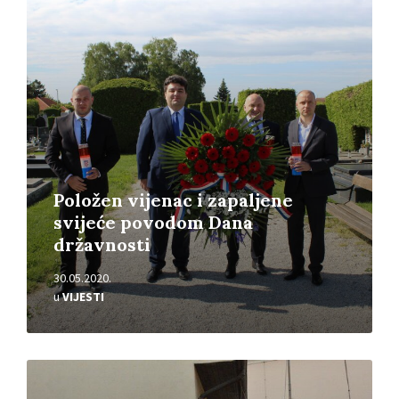
Pročitajte
više
Položen vijenac i zapaljene
svijeće povodom Dana
državnosti
30.05.2020.
u
VIJESTI
Pročitajte
više