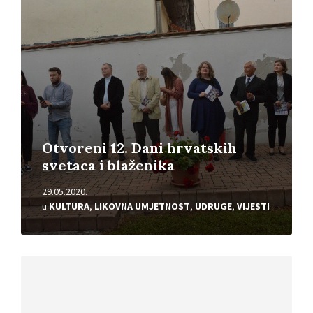
Otvoreni 12. Dani hrvatskih
svetaca i blaženika
29.05.2020.
u
KULTURA
,
LIKOVNA UMJETNOST
,
UDRUGE
,
VIJESTI
Pročitajte
više