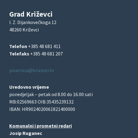
Grad Križevci
I. Z. Dijankovečkoga 12
48260 Križevci
Telefon
+385 48 681 411
Telefaks
+385 48 681 207
pisarnica@krizevci.hr
Uredovno vrijeme
ponedjeljak – petak od 8.00 do 16.00 sati
MB:02569663 OIB:35435239132
IBAN: HR9024020061821400000
Komunalni i prometni redari
Josip Ruganec