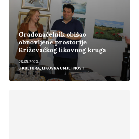
Gradonačelnik obišao
obnovljene prostorije
Križevačkog likovnog kruga
28.05.2020.
u
KULTURA
,
LIKOVNA UMJETNOST
Pročitajte
više