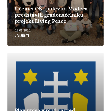
Učenici OŠ Ljudevita Modeca
predstavili gradonačelniku
projekt Living Peace
28.01.2026.
u
VIJESTI
Pročitajte
više
Plan upisa u prvi razred