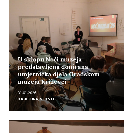
Pročitajte
više
U sklopu Noći muzeja
predstavljena donirana
umjetnička djela Gradskom
muzeju Križevci
31.01.2026.
u
KULTURA
,
VIJESTI
Pročitajte
više