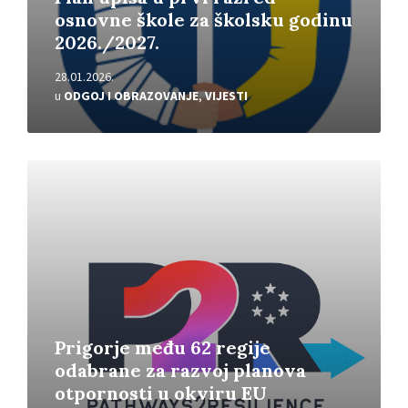
osnovne škole za školsku godinu
2026./2027.
28.01.2026.
u
ODGOJ I OBRAZOVANJE
,
VIJESTI
Pročitajte
više
Prigorje među 62 regije
odabrane za razvoj planova
otpornosti u okviru EU