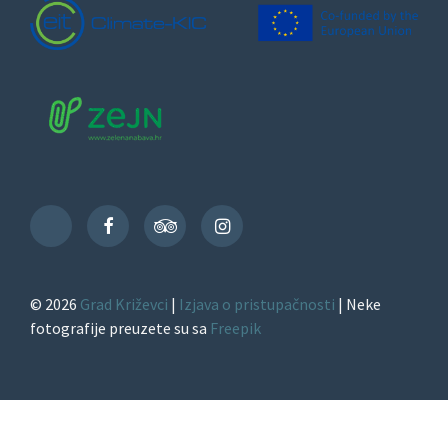
Facebook
TripAdvisor
Instagram
TikTok
© 2026
Grad Križevci
|
Izjava o pristupačnosti
| Neke
fotografije preuzete su sa
Freepik