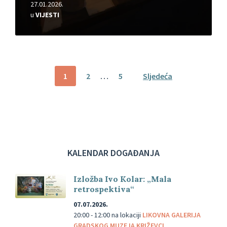
27.01.2026.
u
VIJESTI
Brojevi
1
2
…
5
Sljedeća
stranica
objava
KALENDAR DOGAĐANJA
Izložba Ivo Kolar: „Mala
retrospektiva“
07.07.2026.
20:00 - 12:00
na lokaciji
LIKOVNA GALERIJA
GRADSKOG MUZEJA KRIŽEVCI