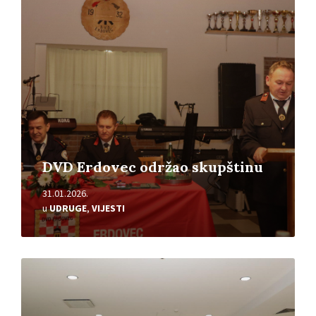
DVD Erdovec održao skupštinu
31.01.2026.
u
UDRUGE
,
VIJESTI
Pročitajte
više