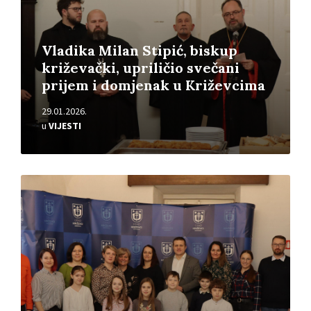
Vladika Milan Stipić, biskup
križevački, upriličio svečani
prijem i domjenak u Križevcima
29.01.2026.
u
VIJESTI
Pročitajte
više