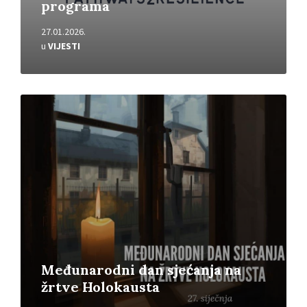
programa
27.01.2026.
u
VIJESTI
Pročitajte
više
Međunarodni dan sjećanja na
žrtve Holokausta