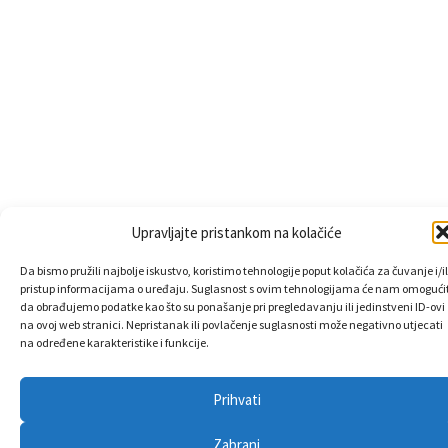
Upravljajte pristankom na kolačiće
Da bismo pružili najbolje iskustvo, koristimo tehnologije poput kolačića za čuvanje i/il
pristup informacijama o uređaju. Suglasnost s ovim tehnologijama će nam omogućit
da obrađujemo podatke kao što su ponašanje pri pregledavanju ili jedinstveni ID-ovi
na ovoj web stranici. Nepristanak ili povlačenje suglasnosti može negativno utjecati
na određene karakteristike i funkcije.
Prihvati
Zabrani