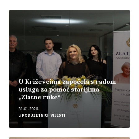
Pročitajte
više
U Križevcima započela s radom
usluga za pomoć starijima
„Zlatne ruke“
31.01.2026.
u
PODUZETNICI
,
VIJESTI