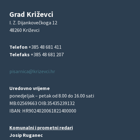
Grad Križevci
I. Z. Dijankovečkoga 12
48260 Križevci
Telefon
+385 48 681 411
Telefaks
+385 48 681 207
pisarnica@krizevci.hr
Uredovno vrijeme
ponedjeljak – petak od 8.00 do 16.00 sati
MB:02569663 OIB:35435239132
IBAN: HR9024020061821400000
Komunalni i prometni redari
Josip Ruganec