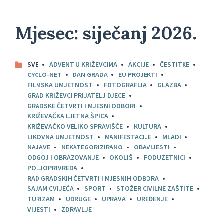
Mjesec:
siječanj 2026.
SVE
ADVENT U KRIŽEVCIMA
AKCIJE
ČESTITKE
CYCLO-NET
DAN GRADA
EU PROJEKTI
FILMSKA UMJETNOST
FOTOGRAFIJA
GLAZBA
GRAD KRIŽEVCI PRIJATELJ DJECE
GRADSKE ČETVRTI I MJESNI ODBORI
KRIŽEVAČKA LJETNA ŠPICA
KRIŽEVAČKO VELIKO SPRAVIŠČE
KULTURA
LIKOVNA UMJETNOST
MANIFESTACIJE
MLADI
NAJAVE
NEKATEGORIZIRANO
OBAVIJESTI
ODGOJ I OBRAZOVANJE
OKOLIŠ
PODUZETNICI
POLJOPRIVREDA
RAD GRADSKIH ČETVRTI I MJESNIH ODBORA
SAJAM CVIJEĆA
SPORT
STOŽER CIVILNE ZAŠTITE
TURIZAM
UDRUGE
UPRAVA
UREĐENJE
VIJESTI
ZDRAVLJE