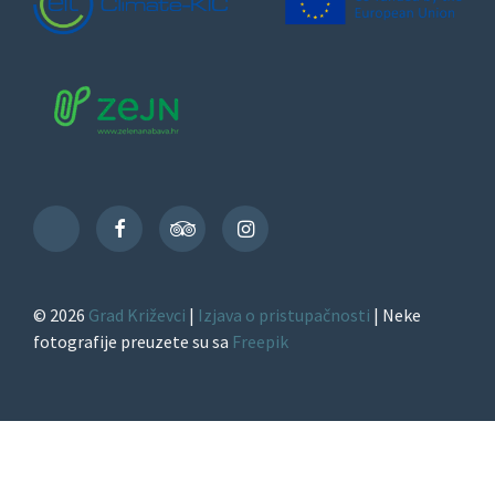
Facebook
TripAdvisor
Instagram
TikTok
© 2026
Grad Križevci
|
Izjava o pristupačnosti
| Neke
fotografije preuzete su sa
Freepik