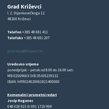
Grad Križevci
I. Z. Dijankovečkoga 12
48260 Križevci
Telefon
+385 48 681 411
Telefaks
+385 48 681 207
pisarnica@krizevci.hr
Uredovno vrijeme
ponedjeljak – petak od 8.00 do 16.00 sati
MB:02569663 OIB:35435239132
IBAN: HR9024020061821400000
Komunalni i prometni redari
Josip Ruganec
048 628 923 ili 091 1720 969