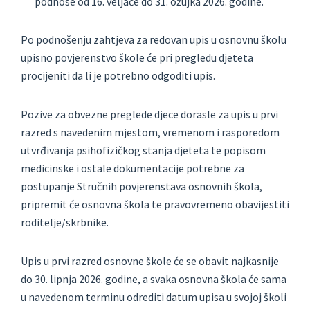
podnose od 16. veljače do 31. ožujka 2026. godine.
Po podnošenju zahtjeva za redovan upis u osnovnu školu
upisno povjerenstvo škole će pri pregledu djeteta
procijeniti da li je potrebno odgoditi upis.
Pozive za obvezne preglede djece dorasle za upis u prvi
razred s navedenim mjestom, vremenom i rasporedom
utvrđivanja psihofizičkog stanja djeteta te popisom
medicinske i ostale dokumentacije potrebne za
postupanje Stručnih povjerenstava osnovnih škola,
pripremit će osnovna škola te pravovremeno obavijestiti
roditelje/skrbnike.
Upis u prvi razred osnovne škole će se obavit najkasnije
do 30. lipnja 2026. godine, a svaka osnovna škola će sama
u navedenom terminu odrediti datum upisa u svojoj školi