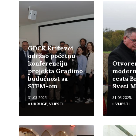
Pročitajte
Pročitajte
više
više
GDCK Križevci
održao početnu
konferenciju
Otvore
projekta Gradimo
modern
budućnost sa
cesta B
STEM-om
Sveti M
31.03.2025.
31.03.2025.
u
UDRUGE
,
VIJESTI
u
VIJESTI
Pročitajte
Pročitajte
više
više