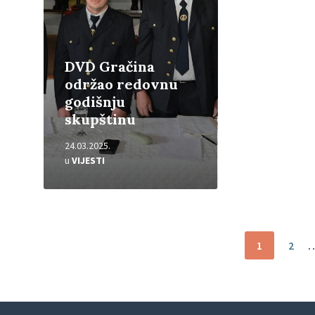
DVD Gračina
održao redovnu
godišnju
skupštinu
24.03.2025.
u
VIJESTI
Brojevi
1
2
stranica
objava