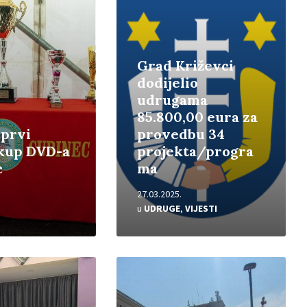
Grad Križevci
dodijelio
udrugama
85.800,00 eura za
 prvi
provedbu 34
 kup DVD-a
projekta/progra
c
ma
27.03.2025.
u
UDRUGE
,
VIJESTI
Pročitajte
više