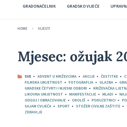
GRADONAČELNIK
GRADSKO VIJEĆE
UPRAVNA
HOME
VIJESTI
Mjesec:
ožujak 2
SVE
ADVENT U KRIŽEVCIMA
AKCIJE
ČESTITKE
C
FILMSKA UMJETNOST
FOTOGRAFIJA
GLAZBA
GRA
GRADSKE ČETVRTI I MJESNI ODBORI
KRIŽEVAČKA LJETN
LIKOVNA UMJETNOST
MANIFESTACIJE
MLADI
NAJ
ODGOJ I OBRAZOVANJE
OKOLIŠ
PODUZETNICI
PO
SAJAM CVIJEĆA
SPORT
STOŽER CIVILNE ZAŠTITE
ZDRAVLJE