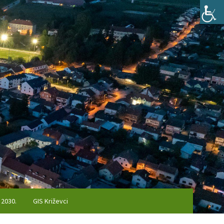
 2030.
GIS Križevci