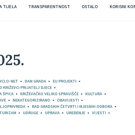
 TIJELA
TRANSPARENTNOST
OSTALO
KORISNI KO
025.
YCLO-NET
DAN GRADA
EU PROJEKTI
D KRIŽEVCI PRIJATELJ DJECE
A ŠPICA
KRIŽEVAČKO VELIKO SPRAVIŠČE
KULTURA
AVE
NEKATEGORIZIRANO
OBAVIJESTI
LJOPRIVREDA
RAD GRADSKIH ČETVRTI I MJESNIH ODBORA
TURIZAM
UDRUGE
UPRAVA
UREĐENJE
VIJESTI