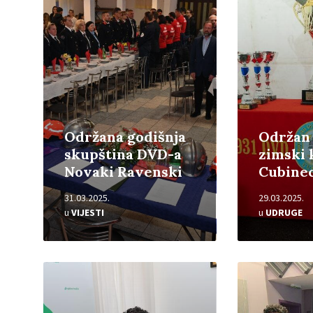
Održana godišnja
Održan
skupština DVD-a
zimski
Novaki Ravenski
Cubine
31.03.2025.
29.03.2025.
u
VIJESTI
u
UDRUGE
Pročitajte
Pročitajte
više
više