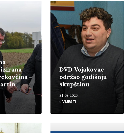
Pročitajte
više
na
izirana
DVD Vojakovac
rckovčina –
održao godišnju
artin
skupštinu
31.03.2025.
u
VIJESTI
Pročitajte
više