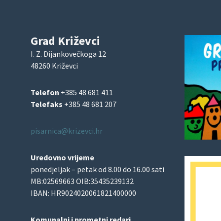
Grad Križevci
I. Z. Dijankovečkoga 12
48260 Križevci
Telefon
+385 48 681 411
Telefaks
+385 48 681 207
pisarnica@krizevci.hr
Uredovno vrijeme
ponedjeljak – petak od 8.00 do 16.00 sati
MB:02569663 OIB:35435239132
IBAN: HR9024020061821400000
Komunalni i prometni redari