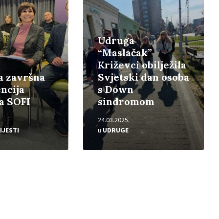
Udruga
“Maslačak”
Križevci obilježila
a završna
Svjetski dan osoba
ncija
s Down
a SOFI
sindromom
24.03.2025.
IJESTI
u
UDRUGE