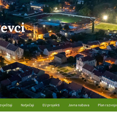
evci
zvještaji
Natječaji
EU projekti
Javna nabava
Plan razvoja