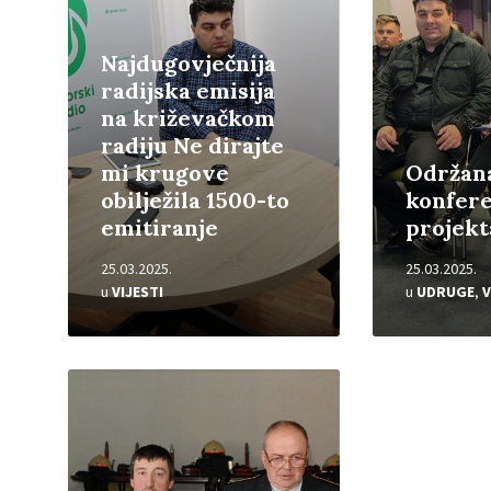
Najdugovječnija
radijska emisija
na križevačkom
radiju Ne dirajte
mi krugove
Održan
obilježila 1500-to
konfere
emitiranje
projekt
25.03.2025.
25.03.2025.
u
VIJESTI
u
UDRUGE
,
V
Pročitajte
više