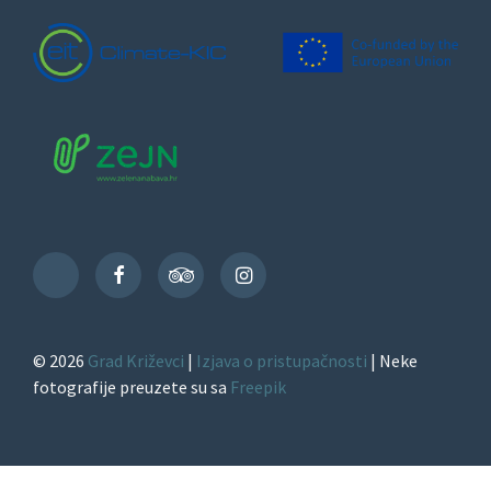
Facebook
TripAdvisor
Instagram
TikTok
© 2026
Grad Križevci
|
Izjava o pristupačnosti
| Neke
fotografije preuzete su sa
Freepik