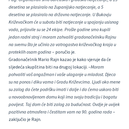
desetina se plasiralo na županijsko natjecanje, a 5
desetina se plasiralo na državno natjecanje. U Bukovju
Križevačkom će u subotu biti natjecanje u spajanju usisnog
voda, prijavile su se 24 ekipe. Prošle godine smo kupili
jedan radni stroj i moram zahvaliti gradonačelniku Rajnu
na svemu što je učinio za vatrogastvo križevačkog kraja u
proteklih osam godina
– poručio je.
Gradonačelnik Mario Rajn kazao je kako vjeruje da će
sljedeća skupština biti na drugoj lokaciji. –
Moram
pohvaliti vaš angažman i vaše ulaganje u mladost. Djeca
su na ponos i diku vama i Gradu Križevcima. Ljudi oko mene
su zalog da ćete podršku imati i dalje i da ćemo uskoro biti
u novoobnovljenom domu koji ima svoju tradiciju i bogatu
povijest. Taj dom će biti zalog za budućnost. Ovdje je uvijek
pozitivna atmosfera i čestitam vam na 90. godina rada
–
zaključio je Rajn.