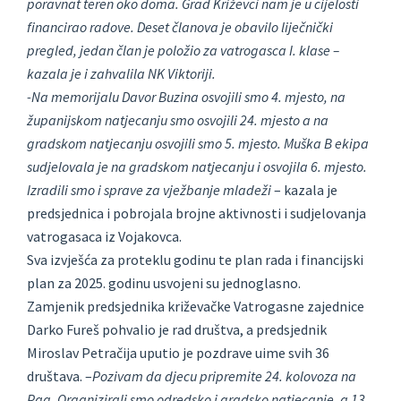
poravnat teren oko doma. Grad Križevci nam je u cijelosti
financirao radove. Deset članova je obavilo liječnički
pregled, jedan član je položio za vatrogasca I. klase –
kazala je i zahvalila NK Viktoriji.
-Na memorijalu Davor Buzina osvojili smo 4. mjesto, na
županijskom natjecanju smo osvojili 24. mjesto a na
gradskom natjecanju osvojili smo 5. mjesto. Muška B ekipa
sudjelovala je na gradskom natjecanju i osvojila 6. mjesto.
Izradili smo i sprave za vježbanje mladeži
– kazala je
predsjednica i pobrojala brojne aktivnosti i sudjelovanja
vatrogasaca iz Vojakovca.
Sva izvješća za proteklu godinu te plan rada i financijski
plan za 2025. godinu usvojeni su jednoglasno.
Zamjenik predsjednika križevačke Vatrogasne zajednice
Darko Fureš pohvalio je rad društva, a predsjednik
Miroslav Petračija uputio je pozdrave uime svih 36
društava. –
Pozivam da djecu pripremite 24. kolovoza na
Pag. Organizirali smo odredsko i gradsko natjecanje, a 13