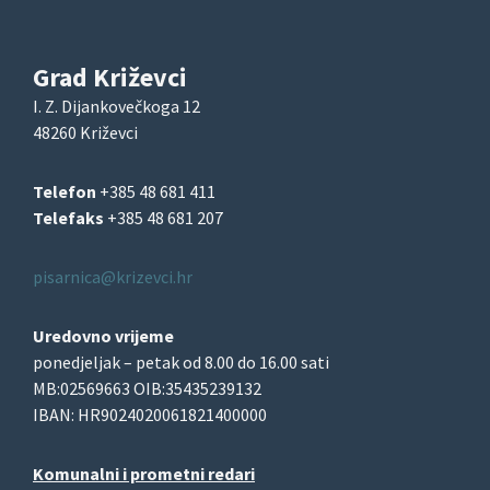
Grad Križevci
I. Z. Dijankovečkoga 12
48260 Križevci
Telefon
+385 48 681 411
Telefaks
+385 48 681 207
pisarnica@krizevci.hr
Uredovno vrijeme
ponedjeljak – petak od 8.00 do 16.00 sati
MB:02569663 OIB:35435239132
IBAN: HR9024020061821400000
Komunalni i prometni redari