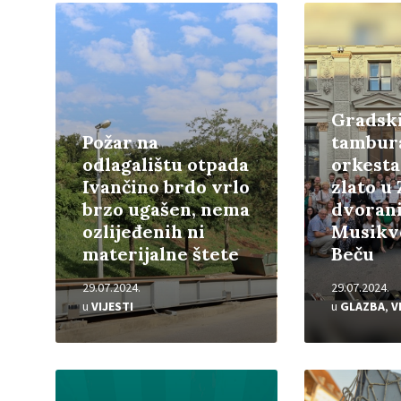
Pročitajte
Pročitajte
više
više
Gradsk
Požar na
tambur
odlagalištu otpada
orkesta
Ivančino brdo vrlo
zlato u 
brzo ugašen, nema
dvoran
ozlijeđenih ni
Musikv
materijalne štete
Beču
29.07.2024.
29.07.2024.
u
VIJESTI
u
GLAZBA
,
V
Pročitajte
Pročitajte
više
više