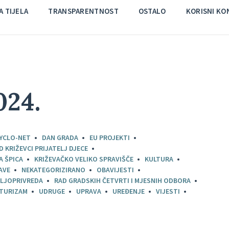
 TIJELA
TRANSPARENTNOST
OSTALO
KORISNI KO
024.
YCLO-NET
DAN GRADA
EU PROJEKTI
D KRIŽEVCI PRIJATELJ DJECE
A ŠPICA
KRIŽEVAČKO VELIKO SPRAVIŠČE
KULTURA
AVE
NEKATEGORIZIRANO
OBAVIJESTI
LJOPRIVREDA
RAD GRADSKIH ČETVRTI I MJESNIH ODBORA
TURIZAM
UDRUGE
UPRAVA
UREĐENJE
VIJESTI