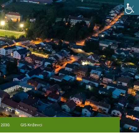
 2030.
GIS Križevci