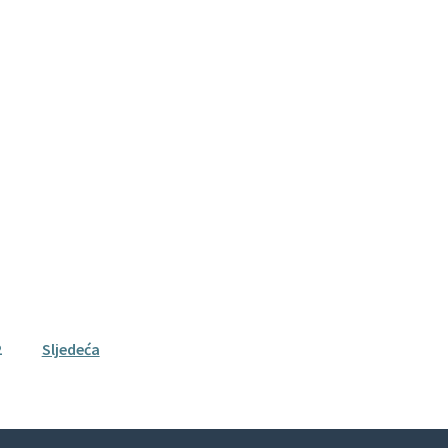
2
Sljedeća