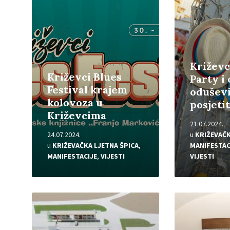
Križevc
Križevci Blues
Party i
Festival krajem
oduševi
kolovoza u
posjetit
Križevcima
21.07.2024.
24.07.2024.
u
KRIŽEVAČK
u
KRIŽEVAČKA LJETNA ŠPICA
,
MANIFESTAC
MANIFESTACIJE
,
VIJESTI
VIJESTI
Pročitajte
Pročitajte
više
više