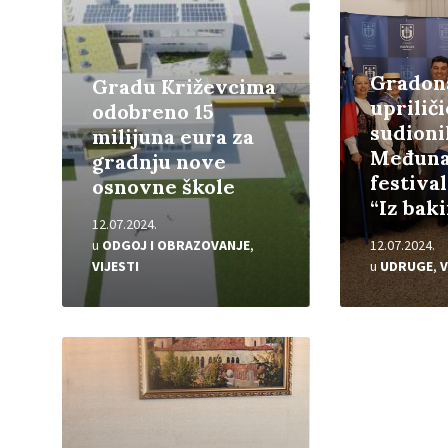
Gradon
Gradu Križevcima
uprilič
odobreno 15
sudioni
milijuna eura za
Međuna
gradnju nove
festival
osnovne škole
“Iz bak
12.07.2024.
u
ODGOJ I OBRAZOVANJE
,
12.07.2024.
VIJESTI
u
UDRUGE
,
V
Pročitajte
više