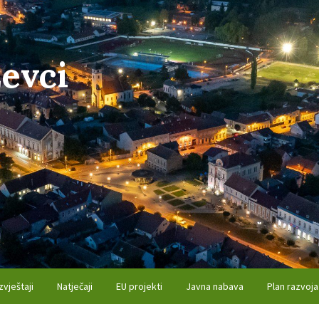
evci
zvještaji
Natječaji
EU projekti
Javna nabava
Plan razvoja