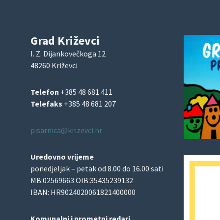
Grad Križevci
I. Z. Dijankovečkoga 12
48260 Križevci
Telefon
+385 48 681 411
Telefaks
+385 48 681 207
pisarnica@krizevci.hr
Uredovno vrijeme
ponedjeljak – petak od 8.00 do 16.00 sati
MB:02569663 OIB:35435239132
IBAN: HR9024020061821400000
Komunalni i prometni redari