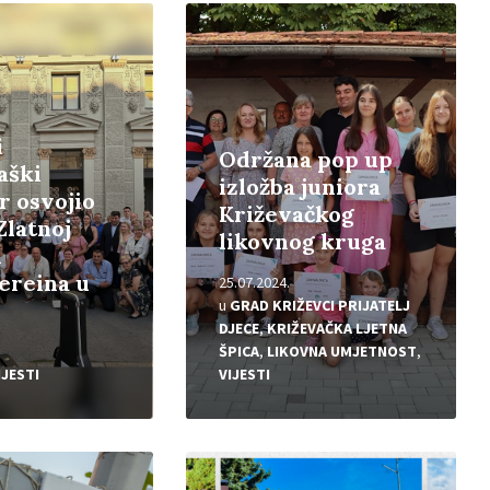
Pročitajte
više
i
Održana pop up
aški
izložba juniora
r osvojio
Križevačkog
Zlatnoj
likovnog kruga
i
ereina u
25.07.2024.
u
GRAD KRIŽEVCI PRIJATELJ
DJECE
,
KRIŽEVAČKA LJETNA
ŠPICA
,
LIKOVNA UMJETNOST
,
IJESTI
VIJESTI
Pročitajte
više