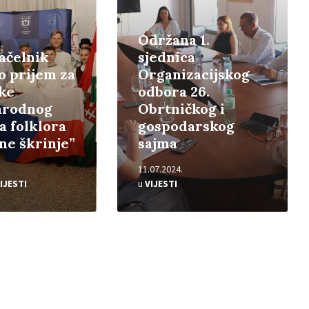
Održana 1.
ačelnik
sjednica
io prijem za
Organizacijskog
ke
odbora 26.
rodnog
Obrtničkog i
a folklora
gospodarskog
ine škrinje”
sajma
11.07.2024.
IJESTI
u
VIJESTI