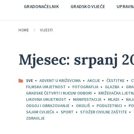
GRADONAČELNIK
GRADSKO VIJEĆE
UPRAVNA
HOME
VIJESTI
Mjesec:
srpanj 2
SVE
ADVENT U KRIŽEVCIMA
AKCIJE
ČESTITKE
C
FILMSKA UMJETNOST
FOTOGRAFIJA
GLAZBA
GRA
GRADSKE ČETVRTI I MJESNI ODBORI
KRIŽEVAČKA LJETN
LIKOVNA UMJETNOST
MANIFESTACIJE
MLADI
NAJ
ODGOJ I OBRAZOVANJE
OKOLIŠ
PODUZETNICI
PO
SAJAM CVIJEĆA
SPORT
STOŽER CIVILNE ZAŠTITE
ZDRAVLJE