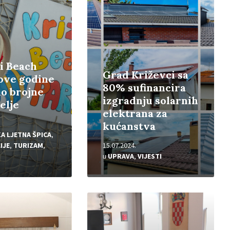
i Beach
Grad Križevci sa
 ove godine
80% sufinancira
o brojne
izgradnju solarnih
elje
elektrana za
kućanstva
A LJETNA ŠPICA
,
IJE
,
TURIZAM
,
15.07.2024.
u
UPRAVA
,
VIJESTI
Pročitajte
više