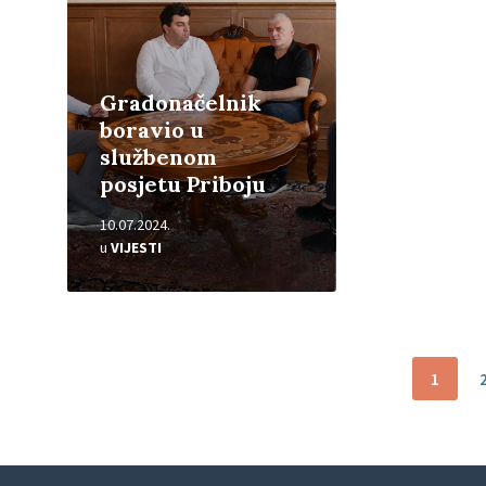
Gradonačelnik
boravio u
službenom
posjetu Priboju
10.07.2024.
u
VIJESTI
Brojevi
1
stranica
objava