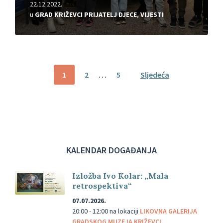
22.12.2022.
u
GRAD KRIŽEVCI PRIJATELJ DJECE
,
VIJESTI
Brojevi
1
2
…
5
Sljedeća
stranica
objava
KALENDAR DOGAĐANJA
Izložba Ivo Kolar: „Mala
retrospektiva“
07.07.2026.
20:00 - 12:00
na lokaciji
LIKOVNA GALERIJA
GRADSKOG MUZEJA KRIŽEVCI