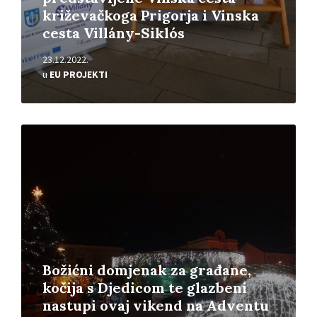
križevačkoga Prigorja i Vinska
cesta Villány-Siklós
23.12.2022.
u
EU PROJEKTI
Pročitajte
više
Božićni domjenak za građane,
kočija s Djedicom te glazbeni
nastupi ovaj vikend na Adventu