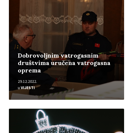
Dobrovoljnim vatrogasnim
društvima uručena vatrogasna
oprema
29.12.2022.
u
VIJESTI
Pročitajte
više