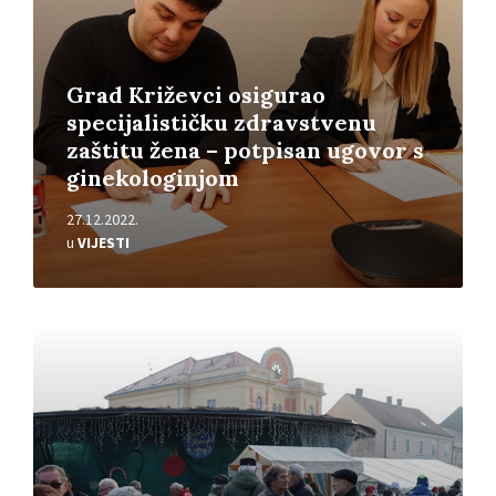
Grad Križevci osigurao
specijalističku zdravstvenu
zaštitu žena – potpisan ugovor s
ginekologinjom
27.12.2022.
u
VIJESTI
Pročitajte
više