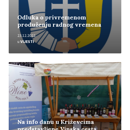
Odluka o privremenom
produženju radnog vremena
23.12.2022.
u
VIJESTI
Pročitajte
više
Na info danu u Križevcima
predstavljene Vinska cesta