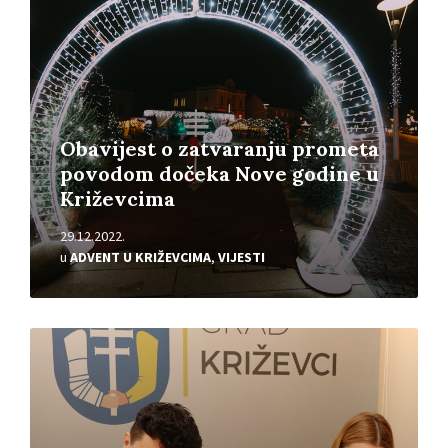
Obavijest o zatvaranju prometa
povodom dočeka Nove godine u
Križevcima
29.12.2022.
u
ADVENT U KRIŽEVCIMA
,
VIJESTI
Pročitajte
više