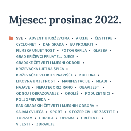
Mjesec:
prosinac 2022.
SVE
ADVENT U KRIŽEVCIMA
AKCIJE
ČESTITKE
CYCLO-NET
DAN GRADA
EU PROJEKTI
FILMSKA UMJETNOST
FOTOGRAFIJA
GLAZBA
GRAD KRIŽEVCI PRIJATELJ DJECE
GRADSKE ČETVRTI I MJESNI ODBORI
KRIŽEVAČKA LJETNA ŠPICA
KRIŽEVAČKO VELIKO SPRAVIŠČE
KULTURA
LIKOVNA UMJETNOST
MANIFESTACIJE
MLADI
NAJAVE
NEKATEGORIZIRANO
OBAVIJESTI
ODGOJ I OBRAZOVANJE
OKOLIŠ
PODUZETNICI
POLJOPRIVREDA
RAD GRADSKIH ČETVRTI I MJESNIH ODBORA
SAJAM CVIJEĆA
SPORT
STOŽER CIVILNE ZAŠTITE
TURIZAM
UDRUGE
UPRAVA
UREĐENJE
VIJESTI
ZDRAVLJE