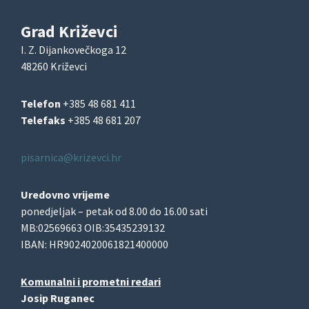
Grad Križevci
I. Z. Dijankovečkoga 12
48260 Križevci
Telefon
+385 48 681 411
Telefaks
+385 48 681 207
pisarnica@krizevci.hr
Uredovno vrijeme
ponedjeljak – petak od 8.00 do 16.00 sati
MB:02569663 OIB:35435239132
IBAN: HR9024020061821400000
Komunalni i prometni redari
Josip Ruganec