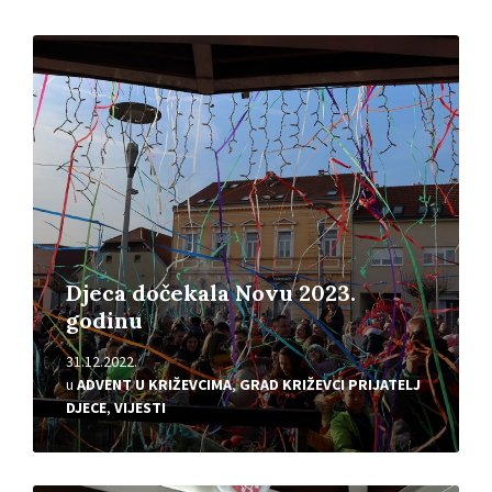
Pročitajte
više
Djeca dočekala Novu 2023.
godinu
31.12.2022.
u
ADVENT U KRIŽEVCIMA
,
GRAD KRIŽEVCI PRIJATELJ
DJECE
,
VIJESTI