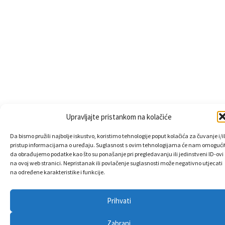
Upravljajte pristankom na kolačiće
Da bismo pružili najbolje iskustvo, koristimo tehnologije poput kolačića za čuvanje i/il
pristup informacijama o uređaju. Suglasnost s ovim tehnologijama će nam omogućit
da obrađujemo podatke kao što su ponašanje pri pregledavanju ili jedinstveni ID-ovi
na ovoj web stranici. Nepristanak ili povlačenje suglasnosti može negativno utjecati
na određene karakteristike i funkcije.
Prihvati
Zabrani