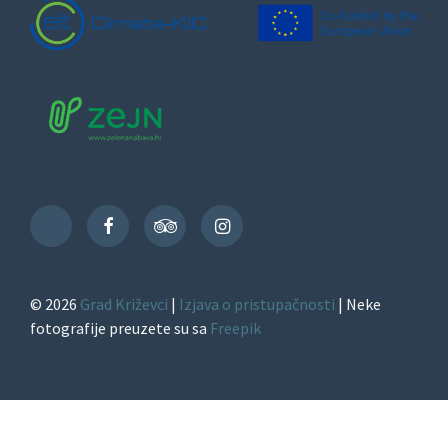
Facebook
TripAdvisor
Instagram
TikTok
© 2026
Grad Križevci
|
Izjava o pristupačnosti
| Neke
fotografije preuzete su sa
Freepik