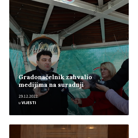
Pročitajte
više
Gradonačelnik zahvalio
medijima na suradnji
29.12.2022.
u
VIJESTI
Pročitajte
više