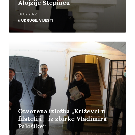
Alojzije Stepincu
18.02.2022.
u
UDRUGE
,
VIJESTI
Pročitajte
više
Otvorena izložba „Križevci u
filateliji – iz zbirke Vladimira
Palošike“