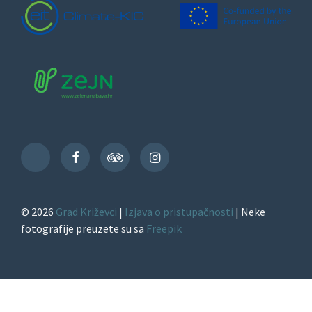
Facebook
TripAdvisor
Instagram
TikTok
© 2026
Grad Križevci
|
Izjava o pristupačnosti
| Neke
fotografije preuzete su sa
Freepik