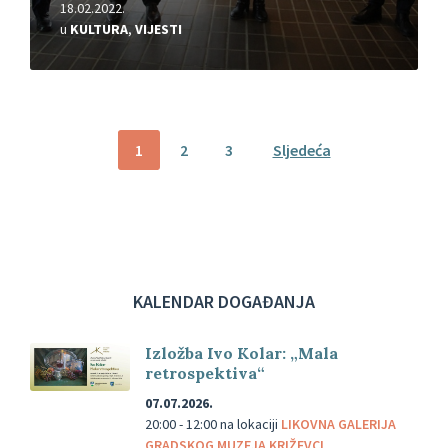
18.02.2022.
u
KULTURA
,
VIJESTI
Brojevi
1
2
3
Sljedeća
stranica
objava
KALENDAR DOGAĐANJA
Izložba Ivo Kolar: „Mala
retrospektiva“
07.07.2026.
20:00 - 12:00
na lokaciji
LIKOVNA GALERIJA
GRADSKOG MUZEJA KRIŽEVCI