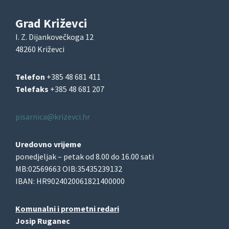
Grad Križevci
I. Z. Dijankovečkoga 12
48260 Križevci
Telefon
+385 48 681 411
Telefaks
+385 48 681 207
pisarnica@krizevci.hr
Uredovno vrijeme
ponedjeljak – petak od 8.00 do 16.00 sati
MB:02569663 OIB:35435239132
IBAN: HR9024020061821400000
Komunalni i prometni redari
Josip Ruganec