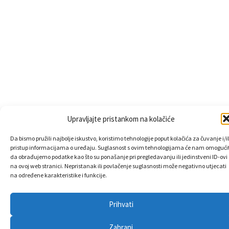
Upravljajte pristankom na kolačiće
Da bismo pružili najbolje iskustvo, koristimo tehnologije poput kolačića za čuvanje i/il
pristup informacijama o uređaju. Suglasnost s ovim tehnologijama će nam omogućit
da obrađujemo podatke kao što su ponašanje pri pregledavanju ili jedinstveni ID-ovi
na ovoj web stranici. Nepristanak ili povlačenje suglasnosti može negativno utjecati
na određene karakteristike i funkcije.
Prihvati
Zabrani