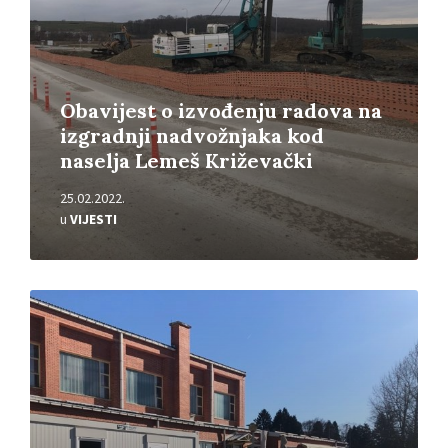
Obavijest o izvođenju radova na
izgradnji nadvožnjaka kod
naselja Lemeš Križevački
25.02.2022.
u
VIJESTI
Pročitajte
više