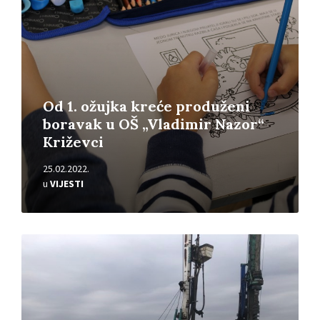
Od 1. ožujka kreće produženi
boravak u OŠ „Vladimir Nazor“
Križevci
25.02.2022.
u
VIJESTI
Pročitajte
više