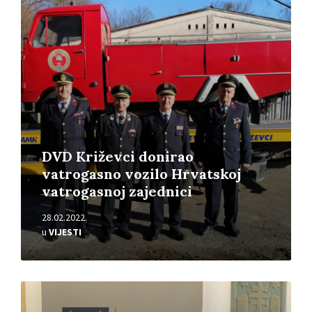
Pročitajte
više
DVD Križevci donirao
vatrogasno vozilo Hrvatskoj
vatrogasnoj zajednici
28.02.2022.
u
VIJESTI
Pročitajte
više