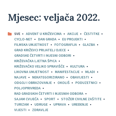
Mjesec:
veljača 2022.
SVE
ADVENT U KRIŽEVCIMA
AKCIJE
ČESTITKE
CYCLO-NET
DAN GRADA
EU PROJEKTI
FILMSKA UMJETNOST
FOTOGRAFIJA
GLAZBA
GRAD KRIŽEVCI PRIJATELJ DJECE
GRADSKE ČETVRTI I MJESNI ODBORI
KRIŽEVAČKA LJETNA ŠPICA
KRIŽEVAČKO VELIKO SPRAVIŠČE
KULTURA
LIKOVNA UMJETNOST
MANIFESTACIJE
MLADI
NAJAVE
NEKATEGORIZIRANO
OBAVIJESTI
ODGOJ I OBRAZOVANJE
OKOLIŠ
PODUZETNICI
POLJOPRIVREDA
RAD GRADSKIH ČETVRTI I MJESNIH ODBORA
SAJAM CVIJEĆA
SPORT
STOŽER CIVILNE ZAŠTITE
TURIZAM
UDRUGE
UPRAVA
UREĐENJE
VIJESTI
ZDRAVLJE