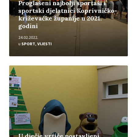
Proglašeni najbolji sportaši i
sportski djelatnici Koprivničko-
križevačke županije u 2021.
godini
24.02.2022.
u
SPORT
,
VIJESTI
Pročitajte
više
U dječje vrtiće postavljeni