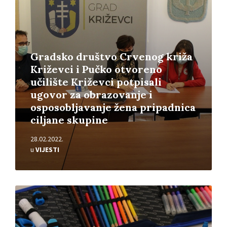
Gradsko društvo Crvenog križa
Križevci i Pučko otvoreno
učilište Križevci potpisali
ugovor za obrazovanje i
osposobljavanje žena pripadnica
ciljane skupine
28.02.2022.
u
VIJESTI
Pročitajte
više