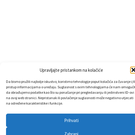
Upravljajte pristankom na kolačiće
Da bismo pružili najbolje iskustvo, koristimo tehnologije poput kolačića za čuvanje i/il
pristup informacijama o uređaju. Suglasnost s ovim tehnologijama će nam omogućit
da obrađujemo podatke kao što su ponašanje pri pregledavanju ili jedinstveni ID-ovi
na ovoj web stranici. Nepristanak ili povlačenje suglasnosti može negativno utjecati
na određene karakteristike i funkcije.
Prihvati
Zabrani