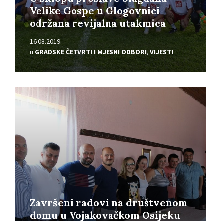
Velike Gospe u Glogovnici
održana revijalna utakmica
16.08.2019.
u
GRADSKE ČETVRTI I MJESNI ODBORI
,
VIJESTI
Pročitajte
više
Završeni radovi na društvenom
domu u Vojakovačkom Osijeku