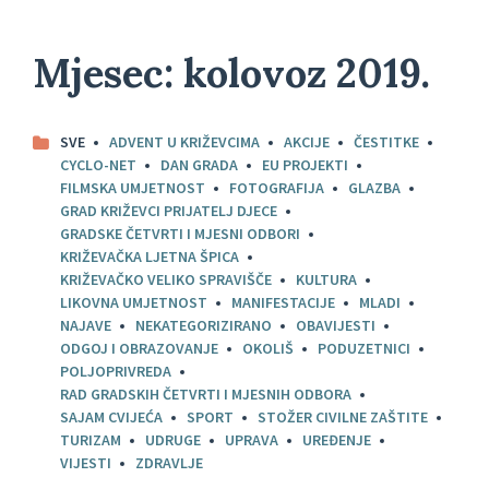
Mjesec:
kolovoz 2019.
SVE
ADVENT U KRIŽEVCIMA
AKCIJE
ČESTITKE
CYCLO-NET
DAN GRADA
EU PROJEKTI
FILMSKA UMJETNOST
FOTOGRAFIJA
GLAZBA
GRAD KRIŽEVCI PRIJATELJ DJECE
GRADSKE ČETVRTI I MJESNI ODBORI
KRIŽEVAČKA LJETNA ŠPICA
KRIŽEVAČKO VELIKO SPRAVIŠČE
KULTURA
LIKOVNA UMJETNOST
MANIFESTACIJE
MLADI
NAJAVE
NEKATEGORIZIRANO
OBAVIJESTI
ODGOJ I OBRAZOVANJE
OKOLIŠ
PODUZETNICI
POLJOPRIVREDA
RAD GRADSKIH ČETVRTI I MJESNIH ODBORA
SAJAM CVIJEĆA
SPORT
STOŽER CIVILNE ZAŠTITE
TURIZAM
UDRUGE
UPRAVA
UREĐENJE
VIJESTI
ZDRAVLJE