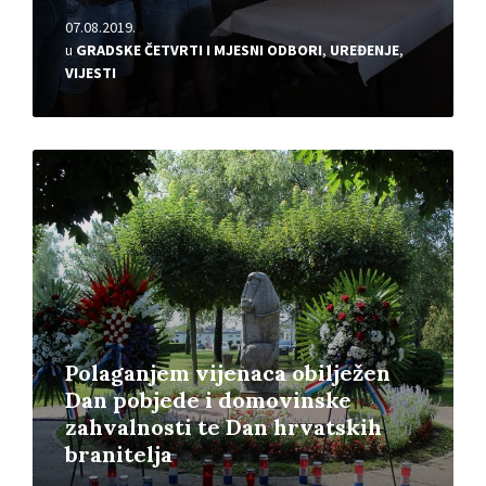
07.08.2019.
u
GRADSKE ČETVRTI I MJESNI ODBORI
,
UREĐENJE
,
VIJESTI
Pročitajte
više
Polaganjem vijenaca obilježen
Dan pobjede i domovinske
zahvalnosti te Dan hrvatskih
branitelja