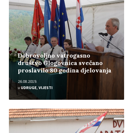
Dobrovoljno vatrogasno
društvo Glogovnica svečano
proslavilo 80 godina djelovanja
26.08.2019.
u
UDRUGE
,
VIJESTI
Pročitajte
više