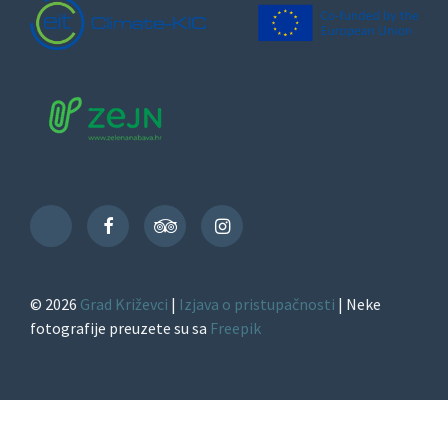
Facebook
TripAdvisor
Instagram
TikTok
© 2026
Grad Križevci
|
Izjava o pristupačnosti
| Neke
fotografije preuzete su sa
Freepik