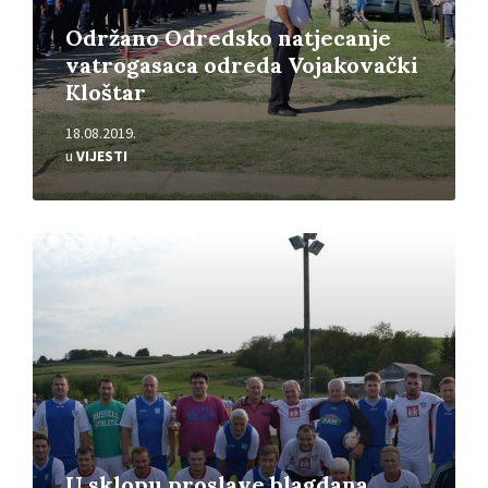
Održano Odredsko natjecanje
vatrogasaca odreda Vojakovački
Kloštar
18.08.2019.
u
VIJESTI
Pročitajte
više
U sklopu proslave blagdana