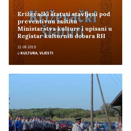
Križevački štatuti stavljeni pod
preventivnu zaštitu
Ministarstva kulture i upisani u
Registar kulturnih dobara RH
21.08.2019.
u
KULTURA
,
VIJESTI
Pročitajte
više