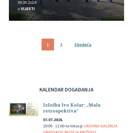
05.08.2019.
u
VIJESTI
Brojevi
1
2
Sljedeća
stranica
objava
KALENDAR DOGAĐANJA
Izložba Ivo Kolar: „Mala
retrospektiva“
07.07.2026.
20:00 - 12:00
na lokaciji
LIKOVNA GALERIJA
GRADSKOG MUZEJA KRIŽEVCI