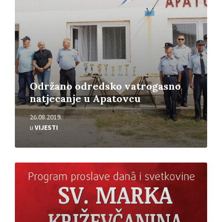
Održano odredsko vatrogasno
natjecanje u Apatovcu
26.08.2019.
u
VIJESTI
Pročitajte
više