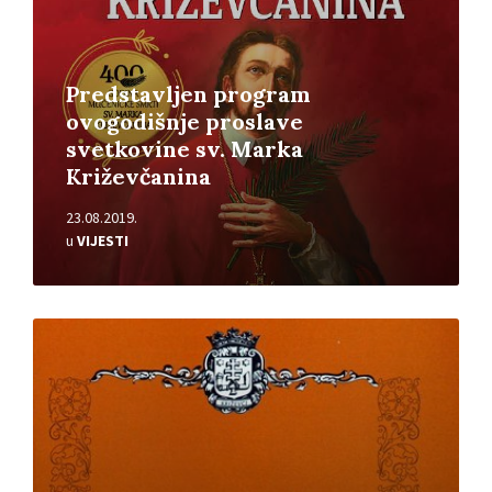
Predstavljen program
ovogodišnje proslave
svetkovine sv. Marka
Križevčanina
23.08.2019.
u
VIJESTI
Pročitajte
više