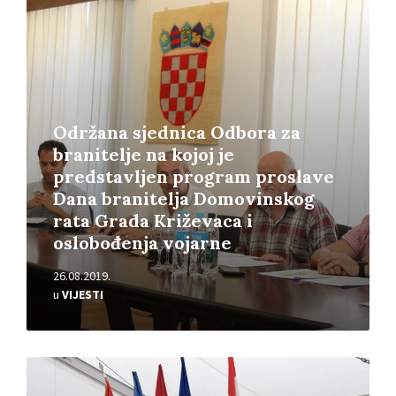
Pročitajte
više
Održana sjednica Odbora za
branitelje na kojoj je
predstavljen program proslave
Dana branitelja Domovinskog
rata Grada Križevaca i
oslobođenja vojarne
26.08.2019.
u
VIJESTI
Pročitajte
više