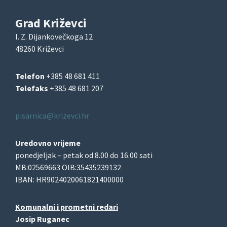
Grad Križevci
I. Z. Dijankovečkoga 12
48260 Križevci
Telefon
+385 48 681 411
Telefaks
+385 48 681 207
pisarnica@krizevci.hr
Uredovno vrijeme
ponedjeljak – petak od 8.00 do 16.00 sati
MB:02569663 OIB:35435239132
IBAN: HR9024020061821400000
Komunalni i prometni redari
Josip Ruganec