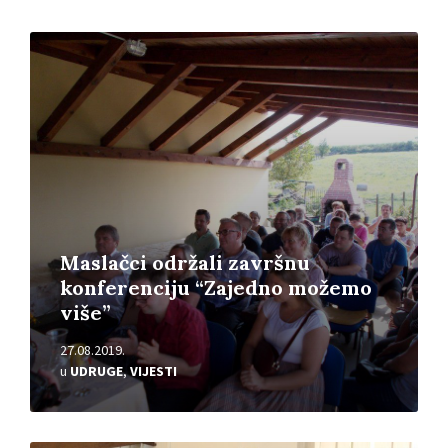
Pročitajte
više
Maslačci održali završnu
konferenciju “Zajedno možemo
više”
27.08.2019.
u
UDRUGE
,
VIJESTI