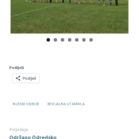
Previ
Next
ous
Podijeli
Podijeli
Oznake:
MJESNI ODBOR
REVIJALNA UTAKMICA
Prijašnja
Održano Odredsko