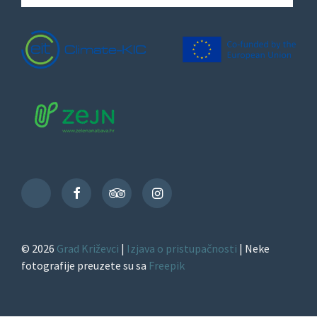
Facebook
TripAdvisor
Instagram
TikTok
© 2026
Grad Križevci
|
Izjava o pristupačnosti
| Neke
fotografije preuzete su sa
Freepik