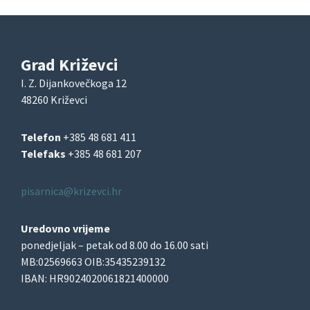
Grad Križevci
I. Z. Dijankovečkoga 12
48260 Križevci
Telefon
+385 48 681 411
Telefaks
+385 48 681 207
pisarnica@krizevci.hr
Uredovno vrijeme
ponedjeljak – petak od 8.00 do 16.00 sati
MB:02569663 OIB:35435239132
IBAN: HR9024020061821400000