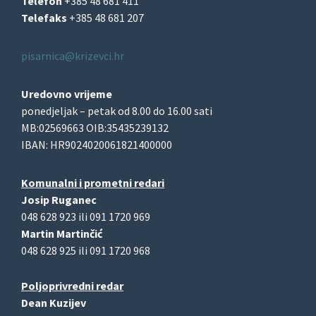
Telefon
+385 48 681 411
Telefaks
+385 48 681 207
pisarnica@krizevci.hr
Uredovno vrijeme
ponedjeljak – petak od 8.00 do 16.00 sati
MB:02569663 OIB:35435239132
IBAN: HR9024020061821400000
Komunalni i prometni redari
Josip Ruganec
048 628 923 ili 091 1720 969
Martin Martinčić
048 628 925 ili 091 1720 968
Poljoprivredni redar
Dean Kuzijev