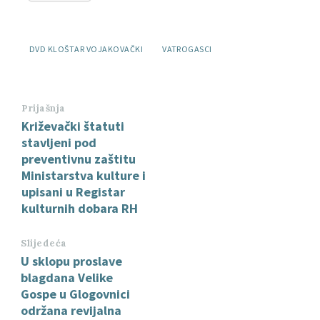
Oznake:
DVD KLOŠTAR VOJAKOVAČKI
VATROGASCI
Prijašnja
Križevački štatuti
stavljeni pod
preventivnu zaštitu
Ministarstva kulture i
upisani u Registar
kulturnih dobara RH
Slijedeća
U sklopu proslave
blagdana Velike
Gospe u Glogovnici
održana revijalna