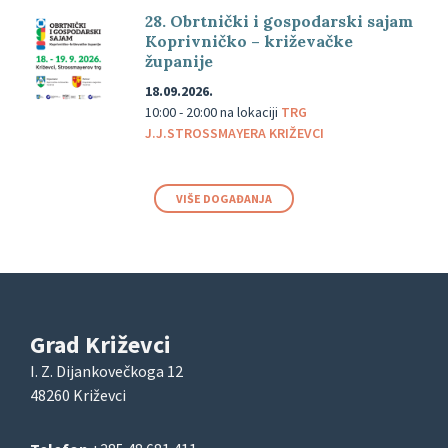
28. Obrtnički i gospodarski sajam
Koprivničko – križevačke
županije
18.09.2026.
10:00 - 20:00
na lokaciji
TRG
J.J.STROSSMAYERA KRIŽEVCI
VIŠE DOGAĐANJA
Grad Križevci
I. Z. Dijankovečkoga 12
48260 Križevci