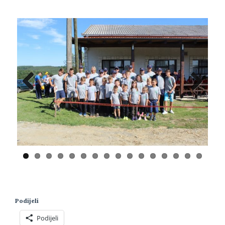
Previ
Next
ous
Podijeli
Podijeli