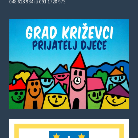
048 628 934 ili 091 1720 973