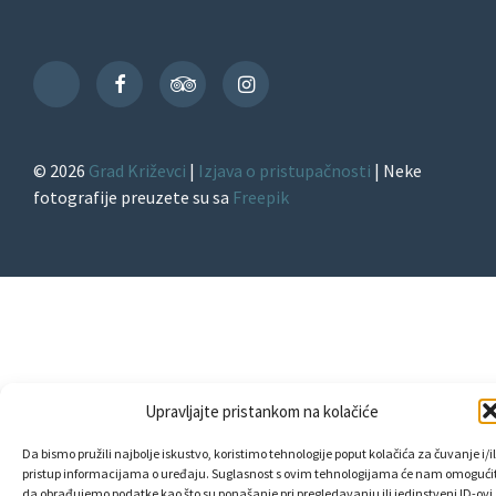
Facebook
TripAdvisor
Instagram
TikTok
© 2026
Grad Križevci
|
Izjava o pristupačnosti
| Neke
fotografije preuzete su sa
Freepik
Upravljajte pristankom na kolačiće
Da bismo pružili najbolje iskustvo, koristimo tehnologije poput kolačića za čuvanje i/il
pristup informacijama o uređaju. Suglasnost s ovim tehnologijama će nam omogućit
da obrađujemo podatke kao što su ponašanje pri pregledavanju ili jedinstveni ID-ovi