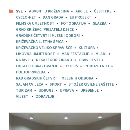
SVE
ADVENT U KRIŽEVCIMA
AKCIJE
ČESTITKE
CYCLO-NET
DAN GRADA
EU PROJEKTI
FILMSKA UMJETNOST
FOTOGRAFIJA
GLAZBA
GRAD KRIŽEVCI PRIJATELJ DJECE
GRADSKE ČETVRTI I MJESNI ODBORI
KRIŽEVAČKA LJETNA ŠPICA
KRIŽEVAČKO VELIKO SPRAVIŠČE
KULTURA
LIKOVNA UMJETNOST
MANIFESTACIJE
MLADI
NAJAVE
NEKATEGORIZIRANO
OBAVIJESTI
ODGOJ I OBRAZOVANJE
OKOLIŠ
PODUZETNICI
POLJOPRIVREDA
RAD GRADSKIH ČETVRTI I MJESNIH ODBORA
SAJAM CVIJEĆA
SPORT
STOŽER CIVILNE ZAŠTITE
TURIZAM
UDRUGE
UPRAVA
UREĐENJE
VIJESTI
ZDRAVLJE
Pročitajte
više