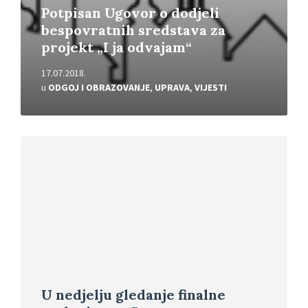
Potpisan Ugovor o dodjeli
bespovratnih sredstava za
projekt „I ja odvajam“
17.07.2018.
u
ODGOJ I OBRAZOVANJE
,
UPRAVA
,
VIJESTI
Pročitajte
više
U nedjelju gledanje finalne