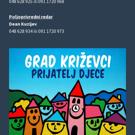
048 628 925 ili 091 1720 968
Poljoprivredni redar
Dean Kuzijev
048 628 934 ili 091 1720 973