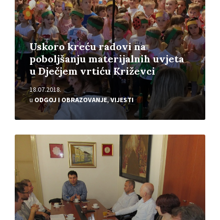
Uskoro kreću radovi na
poboljšanju materijalnih uvjeta
u Dječjem vrtiću Križevci
18.07.2018.
u
ODGOJ I OBRAZOVANJE
,
VIJESTI
Pročitajte
više