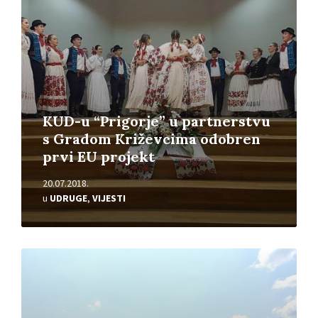
KUD-u “Prigorje” u partnerstvu
s Gradom Križevcima odobren
prvi EU projekt
20.07.2018.
u
UDRUGE
,
VIJESTI
Pročitajte
više