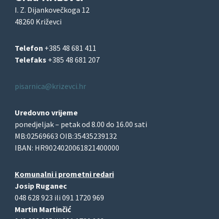
I. Z. Dijankovečkoga 12
48260 Križevci
Telefon
+385 48 681 411
Telefaks
+385 48 681 207
pisarnica@krizevci.hr
Uredovno vrijeme
ponedjeljak – petak od 8.00 do 16.00 sati
MB:02569663 OIB:35435239132
IBAN: HR9024020061821400000
Komunalni i prometni redari
Josip Ruganec
048 628 923 ili 091 1720 969
Martin Martinčić