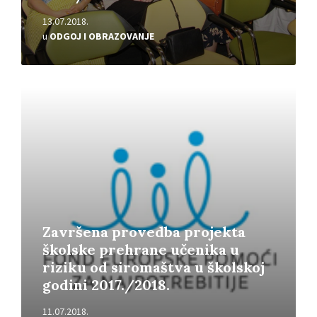
13.07.2018.
u
ODGOJ I OBRAZOVANJE
Pročitajte
više
Završena provedba projekta
školske prehrane učenika u
riziku od siromaštva u školskoj
godini 2017./2018.
11.07.2018.