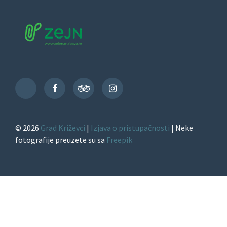
Facebook
TripAdvisor
Instagram
TikTok
© 2026
Grad Križevci
|
Izjava o pristupačnosti
| Neke
fotografije preuzete su sa
Freepik