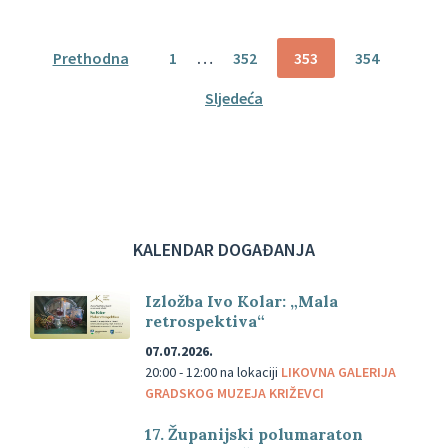
Brojevi
Prethodna
1
…
352
353
354
stranica
Sljedeća
objava
KALENDAR DOGAĐANJA
Izložba Ivo Kolar: „Mala
retrospektiva“
07.07.2026.
20:00 - 12:00
na lokaciji
LIKOVNA GALERIJA
GRADSKOG MUZEJA KRIŽEVCI
17. Županijski polumaraton