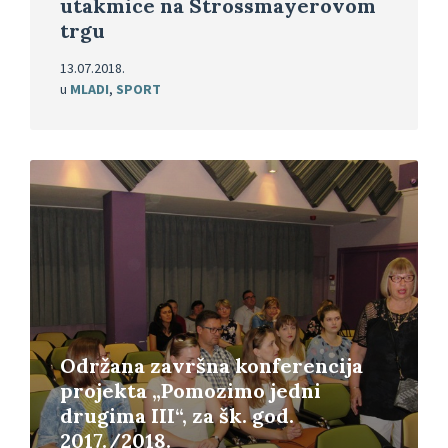
utakmice na Strossmayerovom
trgu
13.07.2018.
u
MLADI
,
SPORT
Pročitajte
više
Održana završna konferencija
projekta „Pomozimo jedni
drugima III“, za šk. god.
2017./2018.