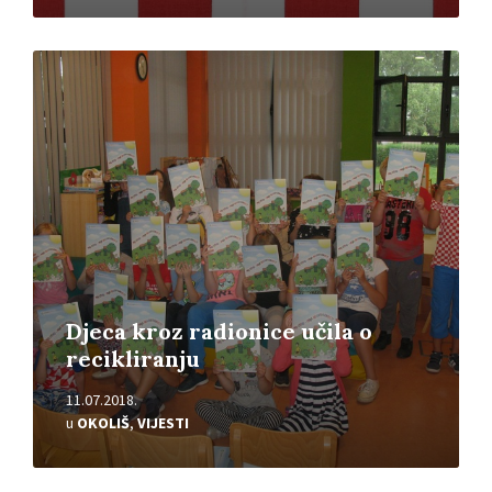
Pročitajte
više
Djeca kroz radionice učila o
recikliranju
11.07.2018.
u
OKOLIŠ
,
VIJESTI