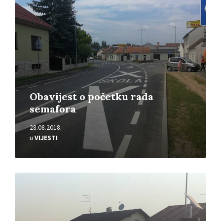
Obavijest o početku rada
semafora
28.08.2018.
u
VIJESTI
Pročitajte
više