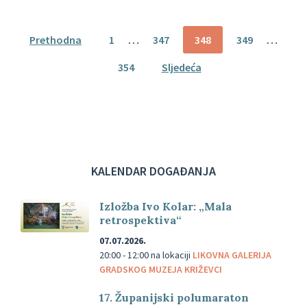
Brojevi
Prethodna
1
…
347
348
349
…
stranica
354
Sljedeća
objava
KALENDAR DOGAĐANJA
Izložba Ivo Kolar: „Mala
retrospektiva“
07.07.2026.
20:00 - 12:00
na lokaciji
LIKOVNA GALERIJA
GRADSKOG MUZEJA KRIŽEVCI
17. Županijski polumaraton