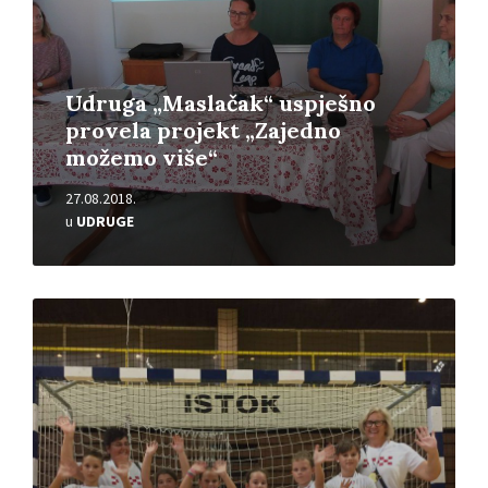
Udruga „Maslačak“ uspješno
provela projekt „Zajedno
možemo više“
27.08.2018.
u
UDRUGE
Pročitajte
više