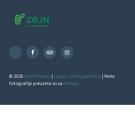
Facebook
TripAdvisor
Instagram
TikTok
© 2026
Grad Križevci
|
Izjava o pristupačnosti
| Neke
fotografije preuzete su sa
Freepik