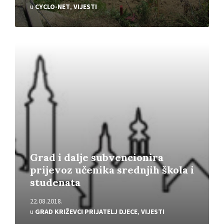
u
CYCLO-NET
,
VIJESTI
Pročitajte
više
Grad i dalje subvencionira
prijevoz učenika srednjih škola i
studenata
22.08.2018.
u
GRAD KRIŽEVCI PRIJATELJ DJECE
,
VIJESTI