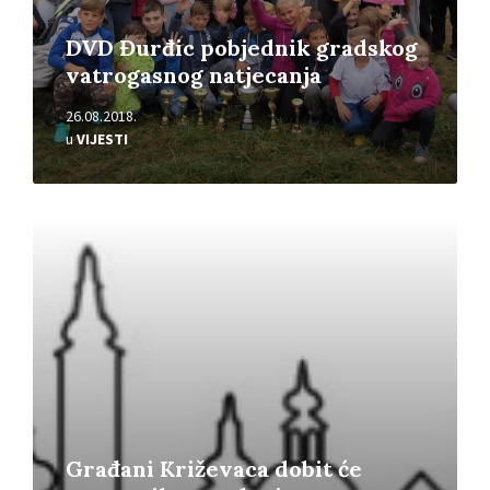
DVD Đurđic pobjednik gradskog
vatrogasnog natjecanja
26.08.2018.
u
VIJESTI
Pročitajte
više
Građani Križevaca dobit će