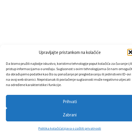
Upravljajte pristankom na kolačiće
Da bismo pružili najbolje iskustvo, koristimo tehnologije poput kolačića za čuvanje i/il
pristup informacijama o uređaju. Suglasnost s ovim tehnologijama će nam omogućit
da obrađujemo podatke kao što su ponašanje pri pregledavanju ili jedinstveni ID-ovi
na ovoj web stranici. Nepristanak ili povlačenje suglasnosti može negativno utjecati
na određene karakteristike i funkcije.
Prihvati
Zabrani
Politika kolačića
Izjava o zaštiti privatnosti