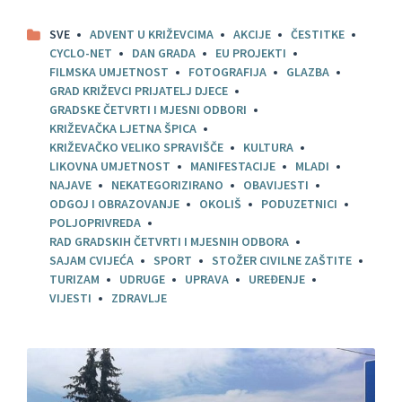
SVE
ADVENT U KRIŽEVCIMA
AKCIJE
ČESTITKE
CYCLO-NET
DAN GRADA
EU PROJEKTI
FILMSKA UMJETNOST
FOTOGRAFIJA
GLAZBA
GRAD KRIŽEVCI PRIJATELJ DJECE
GRADSKE ČETVRTI I MJESNI ODBORI
KRIŽEVAČKA LJETNA ŠPICA
KRIŽEVAČKO VELIKO SPRAVIŠČE
KULTURA
LIKOVNA UMJETNOST
MANIFESTACIJE
MLADI
NAJAVE
NEKATEGORIZIRANO
OBAVIJESTI
ODGOJ I OBRAZOVANJE
OKOLIŠ
PODUZETNICI
POLJOPRIVREDA
RAD GRADSKIH ČETVRTI I MJESNIH ODBORA
SAJAM CVIJEĆA
SPORT
STOŽER CIVILNE ZAŠTITE
TURIZAM
UDRUGE
UPRAVA
UREĐENJE
VIJESTI
ZDRAVLJE
Pročitajte
više