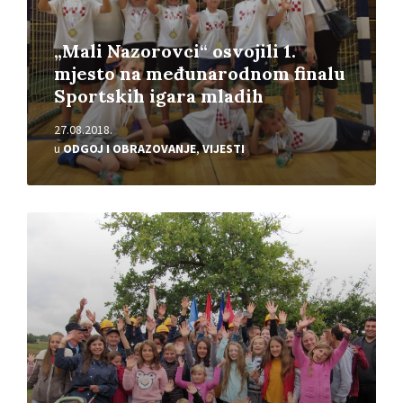
„Mali Nazorovci“ osvojili 1.
mjesto na međunarodnom finalu
Sportskih igara mladih
27.08.2018.
u
ODGOJ I OBRAZOVANJE
,
VIJESTI
Pročitajte
više