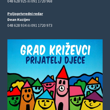
048 628 925 ili 091 1720 968
Poljoprivredni redar
Dean Kuzijev
048 628 934 ili 091 1720 973