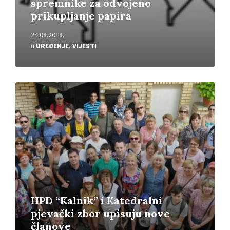
spremnike za odvojeno
prikupljanje papira
24.08.2018.
u
UREĐENJE
,
VIJESTI
Pročitajte
više
HPD “Kalnik” i Katedralni
pjevački zbor upisuju nove
članove