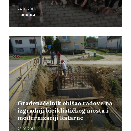
24.08.2018.
u
UDRUGE
Pročitajte
više
Gradonačelnik obišao radove na
izgradnji biciklističkog mosta i
modernizaciji Ratarne
23.08.2018.