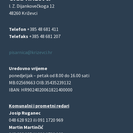
I. Z. Dijankovečkoga 12
48260 Križevci
Telefon
+385 48 681 411
Telefaks
+385 48 681 207
pisarnica@krizevci.hr
Uredovno vrijeme
ponedjeljak – petak od 8.00 do 16.00 sati
MB:02569663 OIB:35435239132
IBAN: HR9024020061821400000
Komunalni i prometni redari
Josip Ruganec
048 628 923 ili 091 1720 969
Martin Martinčić