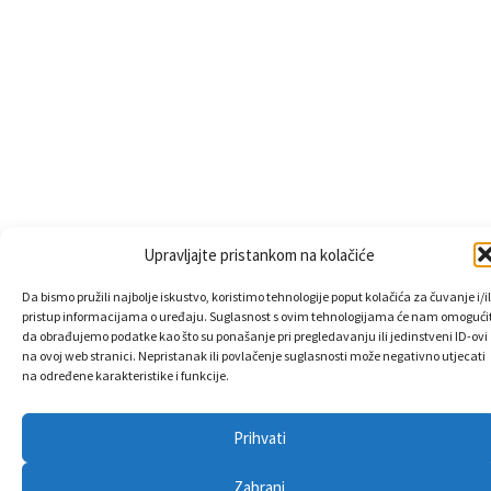
Upravljajte pristankom na kolačiće
Da bismo pružili najbolje iskustvo, koristimo tehnologije poput kolačića za čuvanje i/il
pristup informacijama o uređaju. Suglasnost s ovim tehnologijama će nam omogućit
da obrađujemo podatke kao što su ponašanje pri pregledavanju ili jedinstveni ID-ovi
na ovoj web stranici. Nepristanak ili povlačenje suglasnosti može negativno utjecati
na određene karakteristike i funkcije.
Prihvati
Zabrani