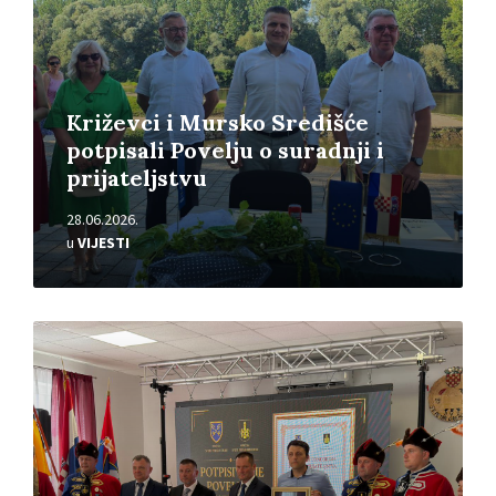
Križevci i Mursko Središće
potpisali Povelju o suradnji i
prijateljstvu
28.06.2026.
u
VIJESTI
Pročitajte
više