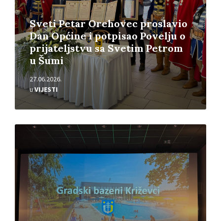
Sveti Petar Orehovec proslavio
Dan Općine i potpisao Povelju o
prijateljstvu sa Svetim Petrom
u Šumi
27.06.2026.
u
VIJESTI
Pročitajte
više