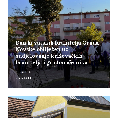
Dan hrvatskih branitelja Grada
Novske obilježen uz
sudjelovanje križevačkih
branitelja i gradonačelnika
29.06.2026.
u
VIJESTI
Pročitajte
više