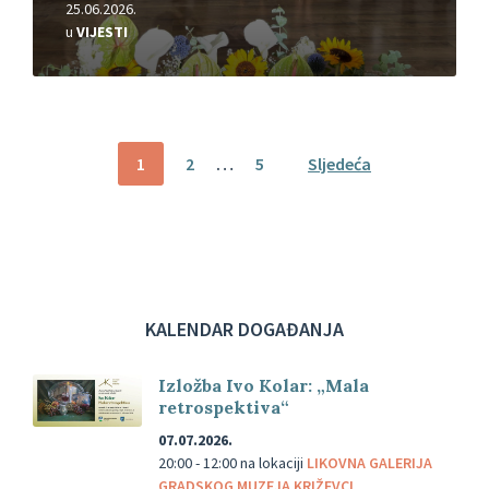
25.06.2026.
u
VIJESTI
Brojevi
1
2
…
5
Sljedeća
stranica
objava
KALENDAR DOGAĐANJA
Izložba Ivo Kolar: „Mala
retrospektiva“
07.07.2026.
20:00 - 12:00
na lokaciji
LIKOVNA GALERIJA
GRADSKOG MUZEJA KRIŽEVCI