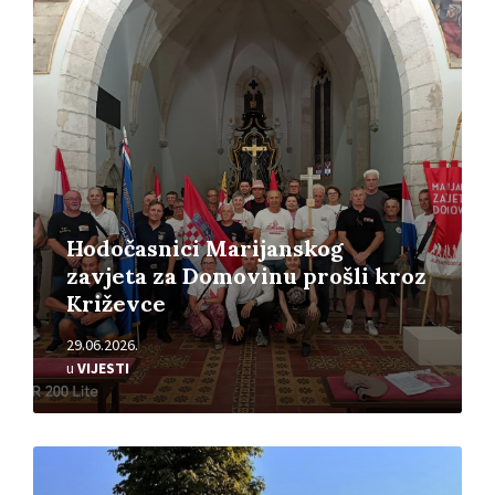
Pročitajte
više
Hodočasnici Marijanskog
zavjeta za Domovinu prošli kroz
Križevce
29.06.2026.
u
VIJESTI
Pročitajte
više