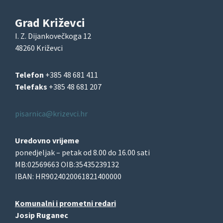
Grad Križevci
I. Z. Dijankovečkoga 12
48260 Križevci
Telefon
+385 48 681 411
Telefaks
+385 48 681 207
pisarnica@krizevci.hr
Uredovno vrijeme
ponedjeljak – petak od 8.00 do 16.00 sati
MB:02569663 OIB:35435239132
IBAN: HR9024020061821400000
Komunalni i prometni redari
Josip Ruganec