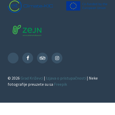
Facebook
TripAdvisor
Instagram
TikTok
© 2026
Grad Križevci
|
Izjava o pristupačnosti
| Neke
fotografije preuzete su sa
Freepik