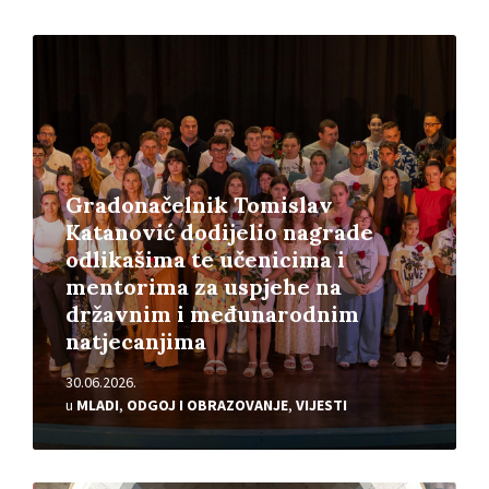
Pročitajte
više
Gradonačelnik Tomislav
Katanović dodijelio nagrade
odlikašima te učenicima i
mentorima za uspjehe na
državnim i međunarodnim
natjecanjima
30.06.2026.
u
MLADI
,
ODGOJ I OBRAZOVANJE
,
VIJESTI