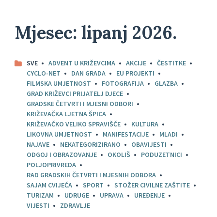
Mjesec:
lipanj 2026.
SVE
ADVENT U KRIŽEVCIMA
AKCIJE
ČESTITKE
CYCLO-NET
DAN GRADA
EU PROJEKTI
FILMSKA UMJETNOST
FOTOGRAFIJA
GLAZBA
GRAD KRIŽEVCI PRIJATELJ DJECE
GRADSKE ČETVRTI I MJESNI ODBORI
KRIŽEVAČKA LJETNA ŠPICA
KRIŽEVAČKO VELIKO SPRAVIŠČE
KULTURA
LIKOVNA UMJETNOST
MANIFESTACIJE
MLADI
NAJAVE
NEKATEGORIZIRANO
OBAVIJESTI
ODGOJ I OBRAZOVANJE
OKOLIŠ
PODUZETNICI
POLJOPRIVREDA
RAD GRADSKIH ČETVRTI I MJESNIH ODBORA
SAJAM CVIJEĆA
SPORT
STOŽER CIVILNE ZAŠTITE
TURIZAM
UDRUGE
UPRAVA
UREĐENJE
VIJESTI
ZDRAVLJE