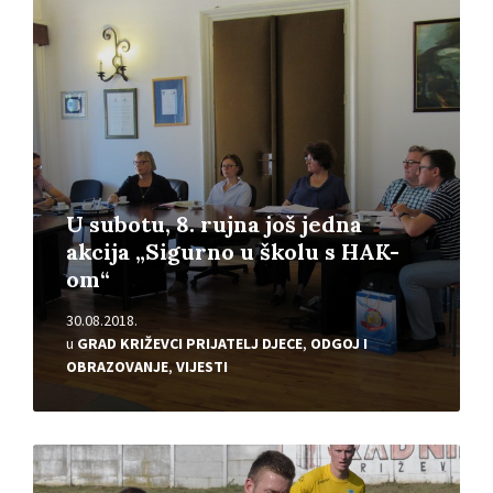
Pročitajte
više
U subotu, 8. rujna još jedna
akcija „Sigurno u školu s HAK-
om“
30.08.2018.
u
GRAD KRIŽEVCI PRIJATELJ DJECE
,
ODGOJ I
OBRAZOVANJE
,
VIJESTI
Pročitajte
više