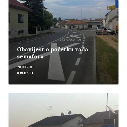
Obavijest o početku rada
semafora
28.08.2018.
u
VIJESTI
Pročitajte
više