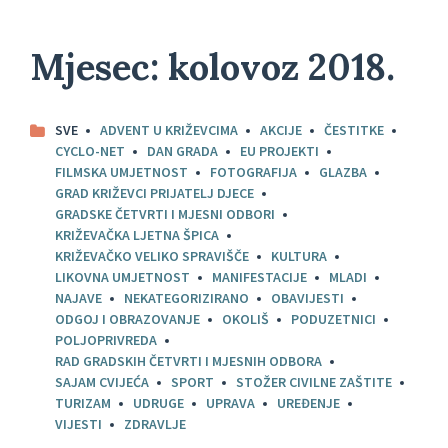
Mjesec:
kolovoz 2018.
SVE
ADVENT U KRIŽEVCIMA
AKCIJE
ČESTITKE
CYCLO-NET
DAN GRADA
EU PROJEKTI
FILMSKA UMJETNOST
FOTOGRAFIJA
GLAZBA
GRAD KRIŽEVCI PRIJATELJ DJECE
GRADSKE ČETVRTI I MJESNI ODBORI
KRIŽEVAČKA LJETNA ŠPICA
KRIŽEVAČKO VELIKO SPRAVIŠČE
KULTURA
LIKOVNA UMJETNOST
MANIFESTACIJE
MLADI
NAJAVE
NEKATEGORIZIRANO
OBAVIJESTI
ODGOJ I OBRAZOVANJE
OKOLIŠ
PODUZETNICI
POLJOPRIVREDA
RAD GRADSKIH ČETVRTI I MJESNIH ODBORA
SAJAM CVIJEĆA
SPORT
STOŽER CIVILNE ZAŠTITE
TURIZAM
UDRUGE
UPRAVA
UREĐENJE
VIJESTI
ZDRAVLJE