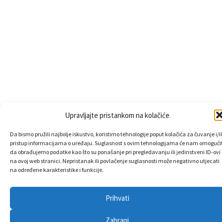
Upravljajte pristankom na kolačiće
Da bismo pružili najbolje iskustvo, koristimo tehnologije poput kolačića za čuvanje i/il
pristup informacijama o uređaju. Suglasnost s ovim tehnologijama će nam omogućit
da obrađujemo podatke kao što su ponašanje pri pregledavanju ili jedinstveni ID-ovi
na ovoj web stranici. Nepristanak ili povlačenje suglasnosti može negativno utjecati
na određene karakteristike i funkcije.
Prihvati
Zabrani