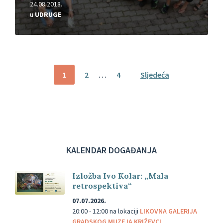
24.08.2018.
u
UDRUGE
Brojevi
1
2
…
4
Sljedeća
stranica
objava
KALENDAR DOGAĐANJA
Izložba Ivo Kolar: „Mala
retrospektiva“
07.07.2026.
20:00 - 12:00
na lokaciji
LIKOVNA GALERIJA
GRADSKOG MUZEJA KRIŽEVCI