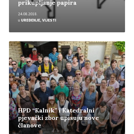
prikupljanje papira
24.08.2018.
u
UREĐENJE
,
VIJESTI
Pročitajte
više
HPD “Kalnik” i Katedralni
pjevački zbor upisuju nove
članove