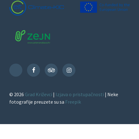
Facebook
TripAdvisor
Instagram
TikTok
© 2026
Grad Križevci
|
Izjava o pristupačnosti
| Neke
fotografije preuzete su sa
Freepik