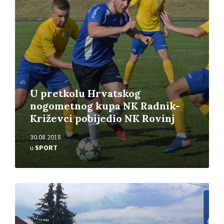
U pretkolu Hrvatskog
nogometnog kupa NK Radnik-
Križevci pobijedio NK Rovinj
30.08.2018.
u
SPORT
Pročitajte
više