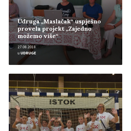
Udruga „Maslačak“ uspješno
provela projekt „Zajedno
možemo više“
27.08.2018.
u
UDRUGE
Pročitajte
više