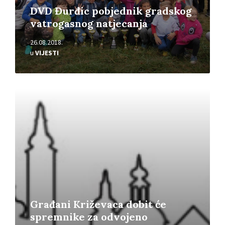
DVD Đurđic pobjednik gradskog
vatrogasnog natjecanja
26.08.2018.
u
VIJESTI
Pročitajte
više
Građani Križevaca dobit će
spremnike za odvojeno