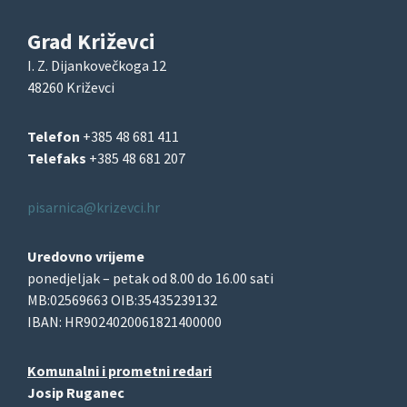
Grad Križevci
I. Z. Dijankovečkoga 12
48260 Križevci
Telefon
+385 48 681 411
Telefaks
+385 48 681 207
pisarnica@krizevci.hr
Uredovno vrijeme
ponedjeljak – petak od 8.00 do 16.00 sati
MB:02569663 OIB:35435239132
IBAN: HR9024020061821400000
Komunalni i prometni redari
Josip Ruganec