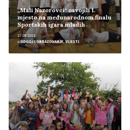
„Mali Nazorovci“ osvojili 1.
mjesto na međunarodnom finalu
Sportskih igara mladih
27.08.2018.
u
ODGOJ I OBRAZOVANJE
,
VIJESTI
Pročitajte
više