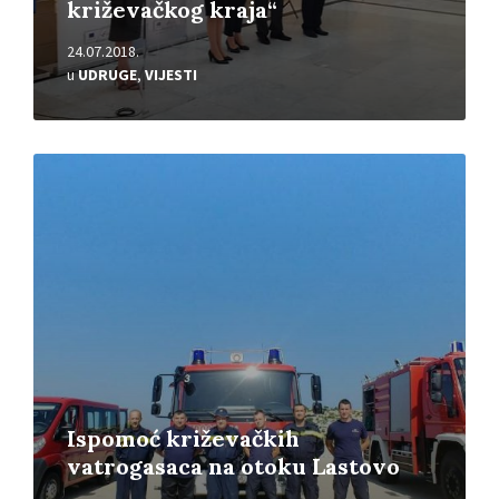
križevačkog kraja“
24.07.2018.
u
UDRUGE
,
VIJESTI
Pročitajte
više
Ispomoć križevačkih
vatrogasaca na otoku Lastovo