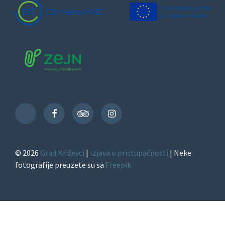
Facebook
TripAdvisor
Instagram
TikTok
© 2026
Grad Križevci
|
Izjava o pristupačnosti
| Neke
fotografije preuzete su sa
Freepik