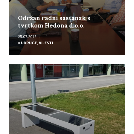
Održan radni sastanak s
tvrtkom Hedona d.o.o.
25.07.2018.
u
UDRUGE
,
VIJESTI
Pročitajte
više