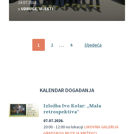
24.07.2018.
u
UDRUGE
,
VIJESTI
Brojevi
1
2
…
4
Sljedeća
stranica
objava
KALENDAR DOGAĐANJA
Izložba Ivo Kolar: „Mala
retrospektiva“
07.07.2026.
20:00 - 12:00
na lokaciji
LIKOVNA GALERIJA
GRADSKOG MUZEJA KRIŽEVCI