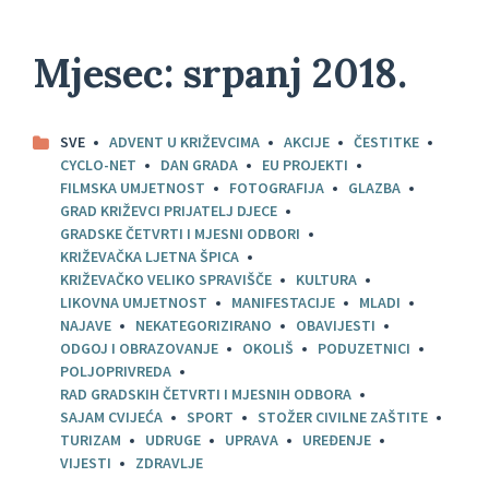
Mjesec:
srpanj 2018.
SVE
ADVENT U KRIŽEVCIMA
AKCIJE
ČESTITKE
CYCLO-NET
DAN GRADA
EU PROJEKTI
FILMSKA UMJETNOST
FOTOGRAFIJA
GLAZBA
GRAD KRIŽEVCI PRIJATELJ DJECE
GRADSKE ČETVRTI I MJESNI ODBORI
KRIŽEVAČKA LJETNA ŠPICA
KRIŽEVAČKO VELIKO SPRAVIŠČE
KULTURA
LIKOVNA UMJETNOST
MANIFESTACIJE
MLADI
NAJAVE
NEKATEGORIZIRANO
OBAVIJESTI
ODGOJ I OBRAZOVANJE
OKOLIŠ
PODUZETNICI
POLJOPRIVREDA
RAD GRADSKIH ČETVRTI I MJESNIH ODBORA
SAJAM CVIJEĆA
SPORT
STOŽER CIVILNE ZAŠTITE
TURIZAM
UDRUGE
UPRAVA
UREĐENJE
VIJESTI
ZDRAVLJE