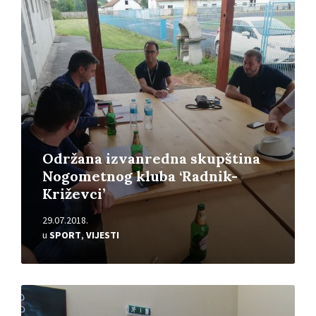
Pročitajte
više
Održana izvanredna skupština
Nogometnog kluba ‘Radnik-
Križevci’
29.07.2018.
u
SPORT
,
VIJESTI
Pročitajte
više