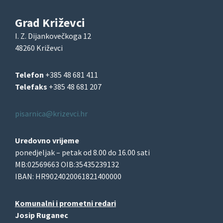
Grad Križevci
I. Z. Dijankovečkoga 12
48260 Križevci
Telefon
+385 48 681 411
Telefaks
+385 48 681 207
pisarnica@krizevci.hr
Uredovno vrijeme
ponedjeljak – petak od 8.00 do 16.00 sati
MB:02569663 OIB:35435239132
IBAN: HR9024020061821400000
Komunalni i prometni redari
Josip Ruganec