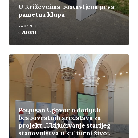
U Križevcima postavljena prva
pametna klupa
24.07.2018.
u
VIJESTI
Pročitajte
više
Potpisan Ugovor o dodijeli
bespovratnih sredstava za
projekt „Uključivanje starijeg
stanovništva u kulturni život