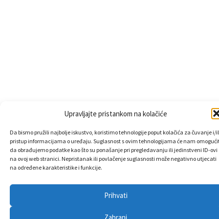
Upravljajte pristankom na kolačiće
Da bismo pružili najbolje iskustvo, koristimo tehnologije poput kolačića za čuvanje i/il
pristup informacijama o uređaju. Suglasnost s ovim tehnologijama će nam omogućit
da obrađujemo podatke kao što su ponašanje pri pregledavanju ili jedinstveni ID-ovi
na ovoj web stranici. Nepristanak ili povlačenje suglasnosti može negativno utjecati
na određene karakteristike i funkcije.
Prihvati
Zabrani