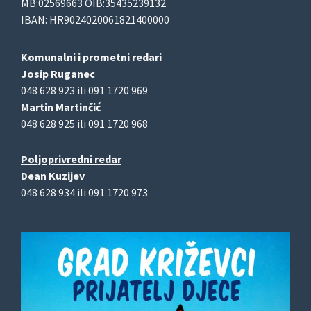
MB:02569663 OIB:35435239132
IBAN: HR9024020061821400000
Komunalni i prometni redari
Josip Ruganec
048 628 923 ili 091 1720 969
Martin Martinčić
048 628 925 ili 091 1720 968
Poljoprivredni redar
Dean Kuzijev
048 628 934 ili 091 1720 973