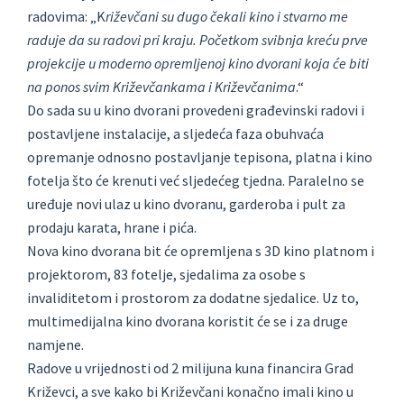
radovima: „K
riževčani su dugo čekali kino i stvarno me
raduje da su radovi pri kraju. Početkom svibnja kreću prve
projekcije u moderno opremljenoj kino dvorani koja će biti
na ponos svim Križevčankama i Križevčanima
.“
Do sada su u kino dvorani provedeni građevinski radovi i
postavljene instalacije, a sljedeća faza obuhvaća
opremanje odnosno postavljanje tepisona, platna i kino
fotelja što će krenuti već sljedećeg tjedna. Paralelno se
uređuje novi ulaz u kino dvoranu, garderoba i pult za
prodaju karata, hrane i pića.
Nova kino dvorana bit će opremljena s 3D kino platnom i
projektorom, 83 fotelje, sjedalima za osobe s
invaliditetom i prostorom za dodatne sjedalice. Uz to,
multimedijalna kino dvorana koristit će se i za druge
namjene.
Radove u vrijednosti od 2 milijuna kuna financira Grad
Križevci, a sve kako bi Križevčani konačno imali kino u