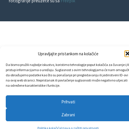
fotografije preuzete su sa
Freepik
Upravljajte pristankom na kolačiće
Da bismo pružili najbolje iskustvo, koristimo tehnologije poput kolačića za čuvanje i/il
pristup informacijama o uređaju. Suglasnost s ovim tehnologijama će nam omogućit
da obrađujemo podatke kao što su ponašanje pri pregledavanju ili jedinstveni ID-ovi
na ovoj web stranici. Nepristanak ili povlačenje suglasnosti može negativno utjecati
na određene karakteristike i funkcije.
Prihvati
Zabrani
Politika kolačića
Izjava o zaštiti privatnosti