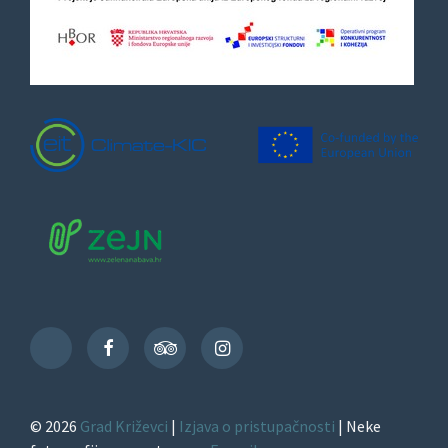
Facebook
TripAdvisor
Instagram
TikTok
© 2026
Grad Križevci
|
Izjava o pristupačnosti
| Neke