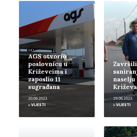
Pročitajte
Pročitajte
više
više
AGS otvorio
poslovnicu u
Završil
Križevcima i
saniran
zaposlio 11
naselju
sugrađana
Križeva
30.06.2023.
29.06.2023.
u
VIJESTI
u
VIJESTI
Pročitajte
Pročitajte
više
više