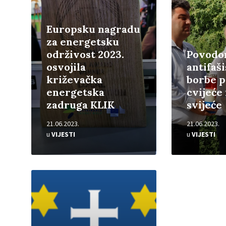
Europsku nagradu
za energetsku
održivost 2023.
Povodo
osvojila
antifaši
križevačka
borbe p
energetska
cvijeće 
zadruga KLIK
svijeće
21.06.2023.
21.06.2023.
u
VIJESTI
u
VIJESTI
Pročitajte
više