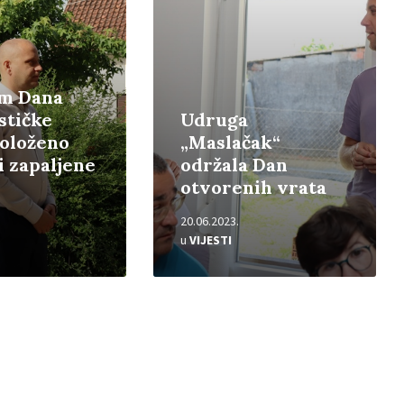
m Dana
stičke
Udruga
oloženo
„Maslačak“
i zapaljene
održala Dan
otvorenih vrata
20.06.2023.
u
VIJESTI