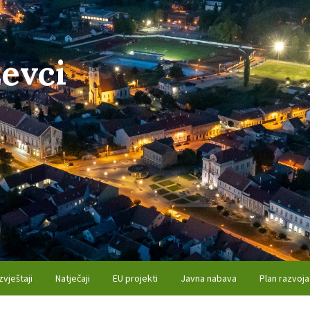
evci
zvještaji
Natječaji
EU projekti
Javna nabava
Plan razvoja