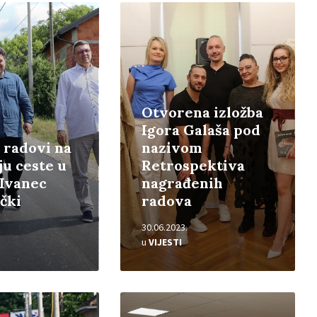
Pročitajte
više
Otvorena izložba
Igora Galaša pod
i radovi na
nazivom
ju ceste u
Retrospektiva
 Ivanec
nagrađenih
čki
radova
30.06.2023.
u
VIJESTI
Pročitajte
više