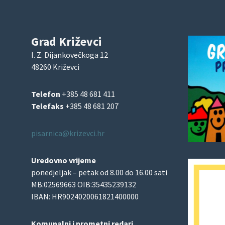
Grad Križevci
I. Z. Dijankovečkoga 12
48260 Križevci
Telefon
+385 48 681 411
Telefaks
+385 48 681 207
pisarnica@krizevci.hr
Uredovno vrijeme
ponedjeljak – petak od 8.00 do 16.00 sati
MB:02569663 OIB:35435239132
IBAN: HR9024020061821400000
Komunalni i prometni redari