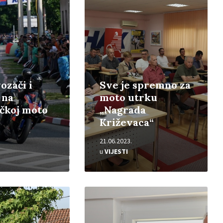
ozači i
Sve je spremno za
 na
moto utrku
čkoj moto
„Nagrada
Križevaca“
21.06.2023.
u
VIJESTI
Pročitajte
više