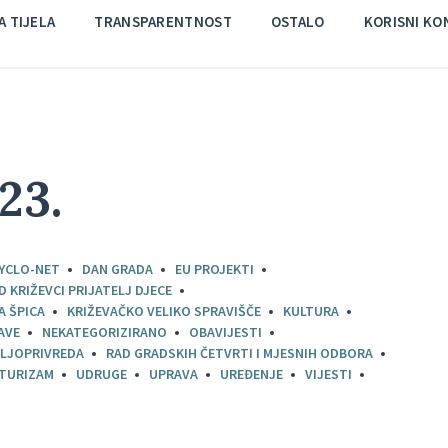
 TIJELA
TRANSPARENTNOST
OSTALO
KORISNI KO
23.
YCLO-NET
DAN GRADA
EU PROJEKTI
D KRIŽEVCI PRIJATELJ DJECE
A ŠPICA
KRIŽEVAČKO VELIKO SPRAVIŠČE
KULTURA
AVE
NEKATEGORIZIRANO
OBAVIJESTI
LJOPRIVREDA
RAD GRADSKIH ČETVRTI I MJESNIH ODBORA
TURIZAM
UDRUGE
UPRAVA
UREĐENJE
VIJESTI