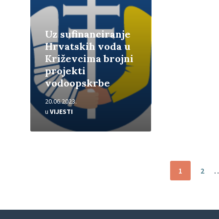
Uz sufinanciranje
Hrvatskih voda u
Križevcima brojni
projekti
vodoopskrbe
20.06.2023.
u
VIJESTI
Brojevi
1
2
stranica
objava