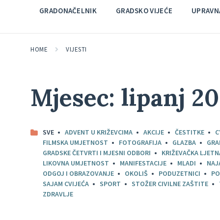
GRADONAČELNIK
GRADSKO VIJEĆE
UPRAVNA
HOME
VIJESTI
Mjesec:
lipanj 20
SVE
ADVENT U KRIŽEVCIMA
AKCIJE
ČESTITKE
C
FILMSKA UMJETNOST
FOTOGRAFIJA
GLAZBA
GRA
GRADSKE ČETVRTI I MJESNI ODBORI
KRIŽEVAČKA LJETN
LIKOVNA UMJETNOST
MANIFESTACIJE
MLADI
NAJ
ODGOJ I OBRAZOVANJE
OKOLIŠ
PODUZETNICI
PO
SAJAM CVIJEĆA
SPORT
STOŽER CIVILNE ZAŠTITE
ZDRAVLJE