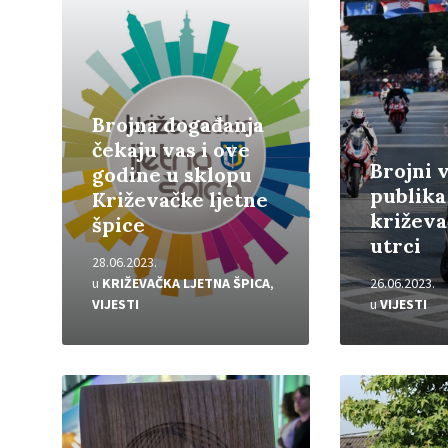
Brojna događanja
čekaju vas i ove
Brojni v
godine u sklopu
publika
Križevačke ljetne
križeva
špice
utrci
28.06.2023.
u
KRIŽEVAČKA LJETNA ŠPICA
,
26.06.2023.
VIJESTI
u
VIJESTI
Pročitajte
Pročitajte
više
više