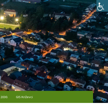
 2030.
GIS Križevci